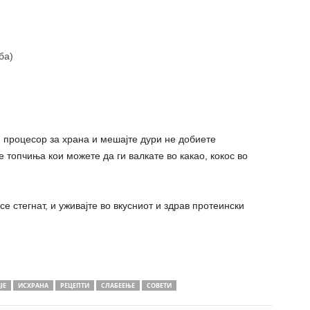
ба)
и процесор за храна и мешајте дури не добиете
 топчиња кои можете да ги валкате во какао, кокос во
е стегнат, и уживајте во вкусниот и здрав протеински
ЈЕ
ИСХРАНА
РЕЦЕПТИ
СЛАБЕЕЊЕ
СОВЕТИ