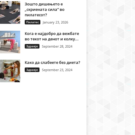
Зошто дишењето е
„скриената сила“ во
пилатесот?
Пилатес
January 23, 2026
Кога е најдобро да вежбате
во текот на денот и колку...
Здравје
September 28, 2024
Како да слабеете без диета?
Здравје
September 23, 2024