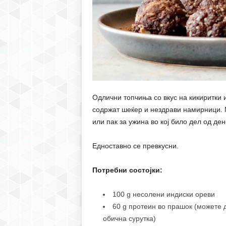
Одлични топчиња со вкус на кикиритки и
содржат шеќер и нездрави намирници. М
или пак за ужина во кој било дел од ден
Едноставно се превкусни.
Потребни состојки:
100 g несолени индиски ореви
60 g протеин во прашок (можете д
обична сурутка)