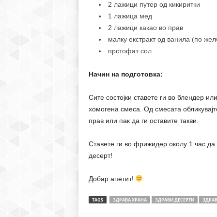
2 лажици путер од кикиритки
1 лажица мед
2 лажици какао во прав
малку екстракт од ванила (по жел
прстофат сол.
Начин на подготовка:
Сите состојки ставете ги во блендер ил
хомогена смеса. Од смесата обликувајте
прав или пак да ги оставите такви.
Ставете ги во фрижидер околу 1 час да с
десерт!
Добар апетит!
TAGS
ЗДРАВА ХРАНА
ЗДРАВИ ДЕСЕРТИ
ЗДРАВ