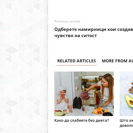
Previous article
Одберете намирници кои создав
чувство на ситост
RELATED ARTICLES
MORE FROM A
Како да слабеете без диета?
Што ак
доволн