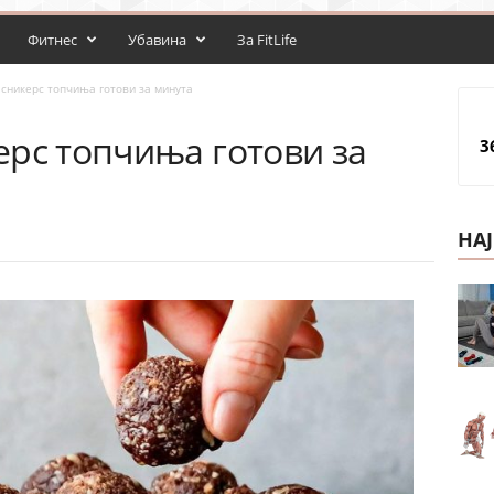
Фитнес
Убавина
За FitLife
сникерс топчиња готови за минута
ерс топчиња готови за
3
НА