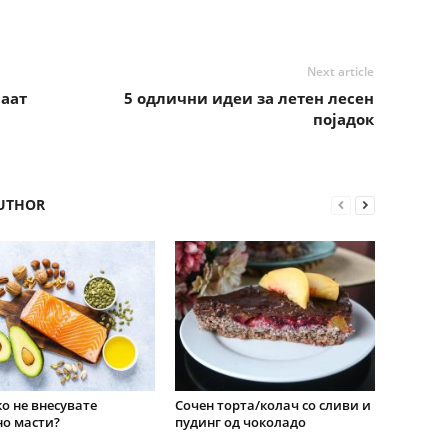
Next article
аат
5 одлични идеи за летен лесен
појадок
UTHOR
о не внесувате
Сочен торта/колач со сливи и
о масти?
пудинг од чоколадо