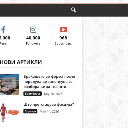
6,000
40,000
968
Fans
Followers
Subscribers
ЈНОВИ АРТИКЛИ
Враќањето во форма после
породување започнува со
разбирање на тоа што...
Бременост
July 16, 2026
Што претставува фасција?
Здравје
May 14, 2026