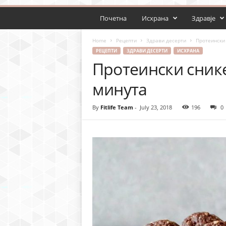
Почетна
Исхрана
Здравје
Home
Рецепти
Здрави десерти
Протеински 
РЕЦЕПТИ
ЗДРАВИ ДЕСЕРТИ
ИСХРАНА
Протеински сник
минута
By
Fitlife Team
-
July 23, 2018
196
0