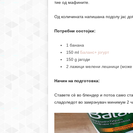
тие од мафините.
Од количината напишана подолу јас до
Потребни состојки:
1 банана
150 ml
Баланс+ јогурт
150 g јагоди
2 лажици мелени лешници (може 
Начин на подготовка:
Ставете сè во блендер и потоа само ста
сладоледот во замрзнувач минимум 2 ч