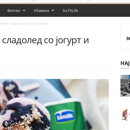
Фитнес
Убавина
За FitLife
ање: сладолед со јогурт и јагоди
сладолед со јогурт и
3
НА