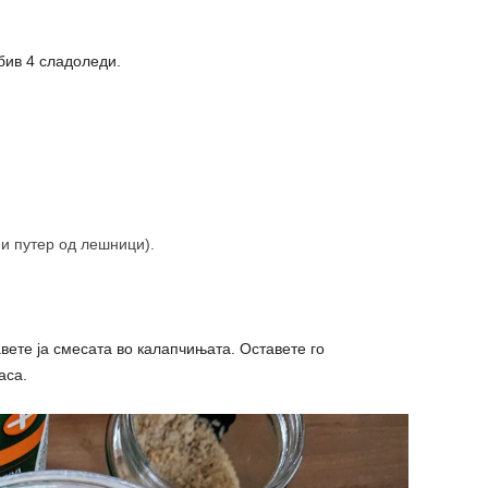
бив 4 сладоледи.
и путер од лешници).
вете ја смесата во калапчињата. Оставете го
аса.