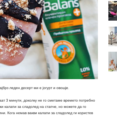
брз леден десерт ми е јогурт и овошје.
баат 3 минути, доколку не го сметаме времето потребно
ки калапи за сладолед на стапче, но можете да го
ни. Кога немав вакви калапи за сладолед ги користев