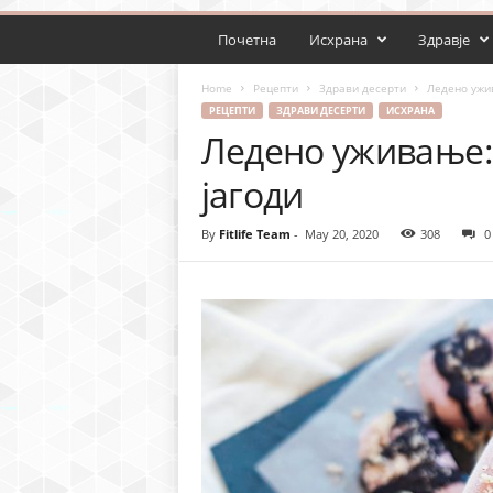
Почетна
Исхрана
Здравје
Home
Рецепти
Здрави десерти
Ледено ужив
РЕЦЕПТИ
ЗДРАВИ ДЕСЕРТИ
ИСХРАНА
Ледено уживање: 
јагоди
By
Fitlife Team
-
May 20, 2020
308
0