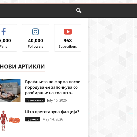
6,000
40,000
968
Fans
Followers
Subscribers
ЈНОВИ АРТИКЛИ
Враќањето во форма после
породување започнува со
разбирање на тоа што...
Бременост
July 16, 2026
Што претставува фасција?
Здравје
May 14, 2026