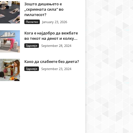
Зошто дишењето е
„скриената сила“ во
пилатесот?
Пилатес
January 23, 2026
Кога е најдобро да вежбате
во текот на денот и колку...
Здравје
September 28, 2024
Како да слабеете без диета?
Здравје
September 23, 2024