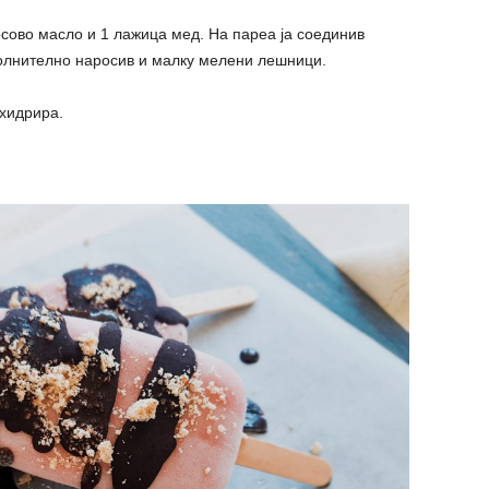
сово масло и 1 лажица мед. На пареа ја соединив
полнително наросив и малку мелени лешници.
хидрира.