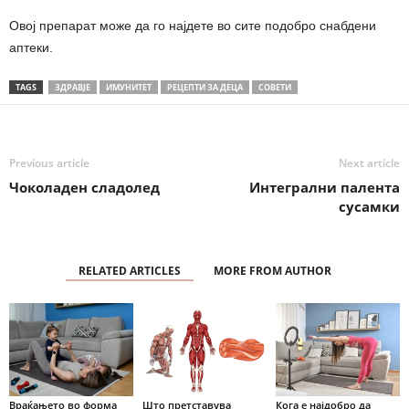
Овој препарат може да го најдете во сите подобро снабдени
аптеки.
TAGS
ЗДРАВЈЕ
ИМУНИТЕТ
РЕЦЕПТИ ЗА ДЕЦА
СОВЕТИ
Previous article
Next article
Чоколаден сладолед
Интегрални палента
сусамки
RELATED ARTICLES
MORE FROM AUTHOR
Враќањето во форма
Што претставува
Кога е најдобро да