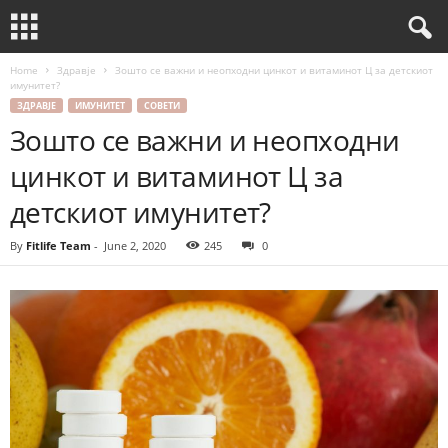
Home
Здравје
Зошто се важни и неопходни цинкот и витаминот Ц за детскиот
имунитет?
ЗДРАВЈЕ
ИМУНИТЕТ
СОВЕТИ
Зошто се важни и неопходни
цинкот и витаминот Ц за
детскиот имунитет?
By
Fitlife Team
-
June 2, 2020
245
0