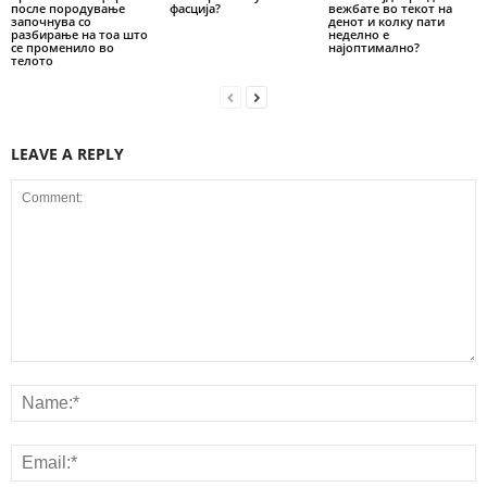
после породување
фасција?
вежбате во текот на
започнува со
денот и колку пати
разбирање на тоа што
неделно е
се променило во
најоптимално?
телото
LEAVE A REPLY