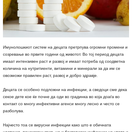
Имунолошкиот систем на децата претрпува огромни промени и
созревање во првите години од животот. Во тој период децата
имаат интензивен раст и развој и имаат потреба од соодветна
количина на нутритиенти, витамини и минерали за да им се
овозможи правилен раст, развој и добро здравје.
Децата се особено подложни на инфекции, а сведоци сме дека
секое дете кое ќе почне да оди во градинка во која доаѓа во
контакт со многу инфективни агенси многу лесно и често се
разболува.
Најчесто тоа се вирусни инфекции како што е обичната