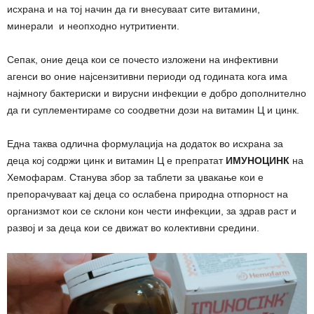
исхрана и на тој начин да ги внесуваат сите витамини,
минерали и неопходно нутритиенти.
Сепак, оние деца кои се почесто изложени на инфективни
агенси во оние најсензитивни периоди од годината кога има
најмногу бактериски и вирусни инфекции е добро дополнително
да ги суплементираме со соодветни дози на витамин Ц и цинк.
Една таква одлична формулација на додаток во исхрана за
деца кој содржи цинк и витамин Ц е препратат
ИМУНОЦИНК
на
Хемофарам. Станува збор за таблети за џвакање кои е
препорачуваат кај деца со ослабена природна отпорност на
организмот кои се склони кон чести инфекции, за здрав раст и
развој и за деца кои се движат во колективни средини.