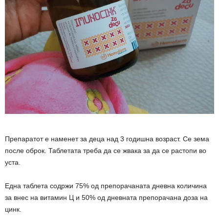
Препаратот е наменет за деца над 3 годишна возраст. Се зема
после оброк. Таблетата треба да се жвака за да се растопи во
уста.
Една таблета содржи 75% од препорачаната дневна количина
за внес на витамин Ц и 50% од дневната препорачана доза на
цинк.