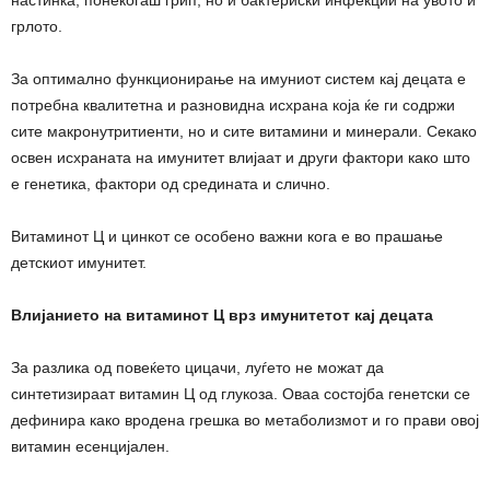
настинка, понекогаш грип, но и бактериски инфекции на увото и
грлото.
За оптимално функционирање на имуниот систем кај децата е
потребна квалитетна и разновидна исхрана која ќе ги содржи
сите макронутритиенти, но и сите витамини и минерали. Секако
освен исхраната на имунитет влијаат и други фактори како што
е генетика, фактори од средината и слично.
Витаминот Ц и цинкот се особено важни кога е во прашање
детскиот имунитет.
Влијанието на витаминот Ц врз имунитетот кај децата
За разлика од повеќето цицачи, луѓето не можат да
синтетизираат витамин Ц од глукоза. Оваа состојба генетски се
дефинира како вродена грешка во метаболизмот и го прави овој
витамин есенцијален.