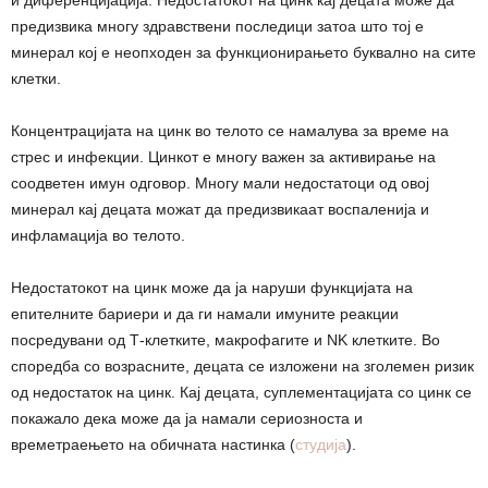
и диференцијација. Недостатокот на цинк кај децата може да
предизвика многу здравствени последици затоа што тој е
минерал кој е неопходен за функционирањето буквално на сите
клетки.
Концентрацијата на цинк во телото се намалува за време на
стрес и инфекции. Цинкот е многу важен за активирање на
соодветен имун одговор. Многу мали недостатоци од овој
минерал кај децата можат да предизвикаат воспаленија и
инфламација во телото.
Недостатокот на цинк може да ја наруши функцијата на
епителните бариери и да ги намали имуните реакции
посредувани од Т-клетките, макрофагите и NK клетките. Во
споредба со возрасните, децата се изложени на зголемен ризик
од недостаток на цинк. Кај децата, суплементацијата со цинк се
покажало дека може да ја намали сериозноста и
времетраењето на обичната настинка (
студија
).