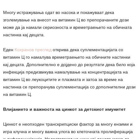
Многу истражувања одат во насока и покажуваат дека
зголемување на внесот на витамин Ц во препорачаните дози
може да ја намали сериозноста и времетраењето на обичната
настинка кај децата.
Еден
Кохранов преглед
открива дека суплементацијата со
витамин Ц го намалува времетраењето на обичните настинки
кај децата. Дополнително е дојдено до резултати дека било која
инфекција предизвикува намалување на концентрацијата на
витамин Ц во леукоцитите и плазмата и затоа за време на
настинка се препорачува суплементација со дополнителни дози
на витамин Ц.
Влијанието и важноста на цинкот за детскиот имунитет
Цинкот е неопходен транскрипциски фактор за многу ензими и
игра клучна и многу важна улога во клеточната пролиферација