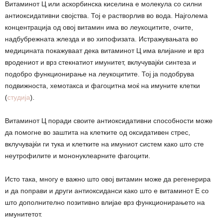
Витаминот Ц или аскорбинска киселина е молекула со силни
антиоксидативни својства. Тој е растворлив во вода. Најголема
концентрација од овој витамин има во леукоцитите, очите,
надбубрежната жлезда и во хипофизата. Истражувањата во
медицината покажуваат дека витаминот Ц има влијание и врз
вродениот и врз стекнатиот имунитет, вклучувајќи синтеза и
подобро функционирање на леукоцитите. Тој ја подобрува
подвижноста, хемотакса и фагоцитна моќ на имуните клетки
(
студија
).
Витаминот Ц поради своите антиоксидативни способности може
да помогне во заштита на клетките од оксидативен стрес,
вклучувајќи ги тука и клетките на имуниот систем како што сте
неутрофилите и мононуклеарните фагоцити.
Исто така, многу е важно што овој витамин може да регенерира
и да поправи и други антиоксиданси како што е витаминот Е со
што дополнително позитивно влијае врз функционирањето на
имунитетот.