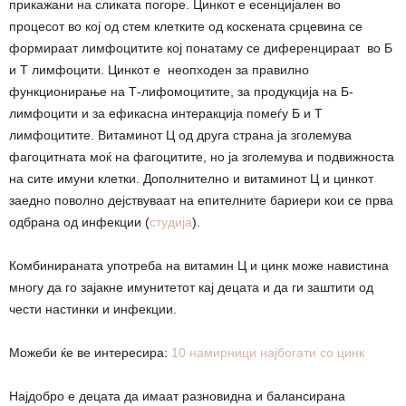
прикажани на сликата погоре. Цинкот е есенцијален во
процесот во кој од стем клетките од коскената срцевина се
формираат лимфоцитите кој понатаму се диференцираат во Б
и Т лимфоцити. Цинкот е неопходен за правилно
функционирање на Т-лифомоцитите, за продукција на Б-
лимфоцити и за ефикасна интеракција помеѓу Б и Т
лимфоцитите. Витаминот Ц од друга страна ја зголемува
фагоцитната моќ на фагоцитите, но ја зголемува и подвижноста
на сите имуни клетки. Дополнително и витаминот Ц и цинкот
заедно поволно дејствуваат на епителните бариери кои се прва
одбрана од инфекции (
студија
).
Комбинираната употреба на витамин Ц и цинк може навистина
многу да го зајакне имунитетот кај децата и да ги заштити од
чести настинки и инфекции.
Можеби ќе ве интересира:
10 намирници најбогати со цинк
Најдобро е децата да имаат разновидна и балансирана