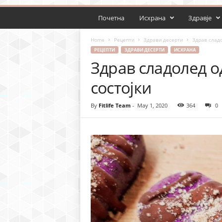
Почетна
Исхрана
Здравје
Home
Рецепти
Здрави десерти
Здрав сладо
РЕЦЕПТИ
ЗДРАВИ ДЕСЕРТИ
ИСХРАНА
Здрав сладолед о
состоjки
By
Fitlife Team
-
May 1, 2020
364
0