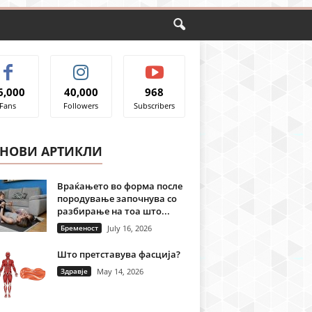
6,000
40,000
968
Fans
Followers
Subscribers
ЈНОВИ АРТИКЛИ
Враќањето во форма после
породување започнува со
разбирање на тоа што...
Бременост
July 16, 2026
Што претставува фасција?
Здравје
May 14, 2026