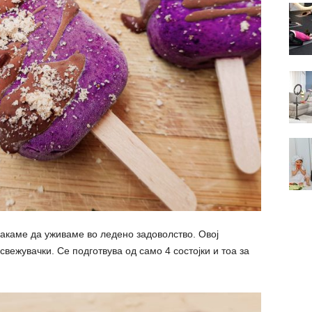
сакаме да уживаме во ледено задоволство. Овој
свежувачки. Се подготвува од само 4 состојки и тоа за