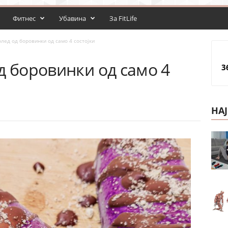
Фитнес
Убавина
За FitLife
лед од боровинки од само 4 состоjки
д боровинки од само 4
3
НА