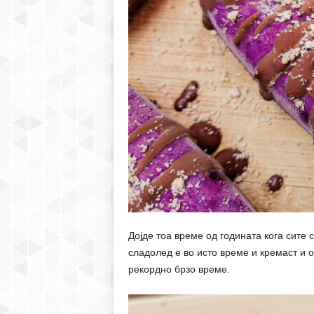
Дојде тоа време од годината кога сите 
сладолед е во исто време и кремаст и о
рекордно брзо време.