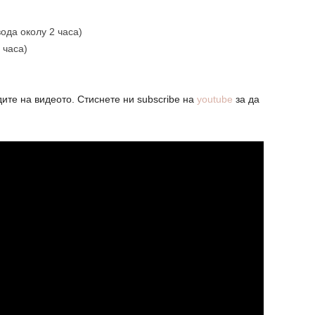
вода околу 2 часа)
 часа)
дите на видеото. Стиснете ни subscribe на
youtube
за да