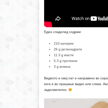
Еден сладолед содржи:
210 калории
26 g јаглехидрати
11.3 g масти
5.3 g протеини
3 g влакна
Видеото и овој пат е направено во сор
кога е во прашање видео или слика. Ако
задолжително.