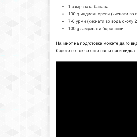
1 замрзната банана
100 g индиски ореви (киснати во 
7-8 урми (киснати во вода околу 2
100 g замрзнати боровинки.
Начинот на подготовка можете да го ви
бидете во тек со сите наши нови видеа.