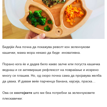
Бидејќи Ана почна да покажува револт кон зеленчукови
кашички, мама мора некако да биде иновативна.
Порано кога ќе и дадев било какво залче или погуста кашичка
веднаш и се активираше рефлексот на повраќање и искрено
многу се плашев. Но, од скоро почна сама да пројавува желба
да џвака. И давам веќе парченца банана, кајсија, праска…
Ова се
состојките
што ми беа потребни за зеленчуковите
плескавички: