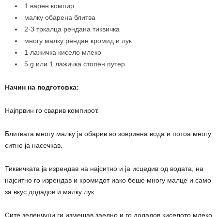
1 варен компир
малку обарена блитва
2-3 тркалца рендана тиквичка
многу малку рендан кромид и лук
1 лажичка кисело млеко
5 g или 1 лажичка стопен путер.
Начин на подготовка:
Најпрвин го сварив компирот.
Блитвата многу малку ја обарив во зовриена вода и потоа многу
ситно ја насечкав.
Тиквичката ја изрендав на најситно и ја исцедив од водата, на
најситно го изрендав и кромидот иако беше многу малце и само
за вкус додадов и малку лук.
Сите зеленчуци ги измешав заедно и го додадов киселото млеко