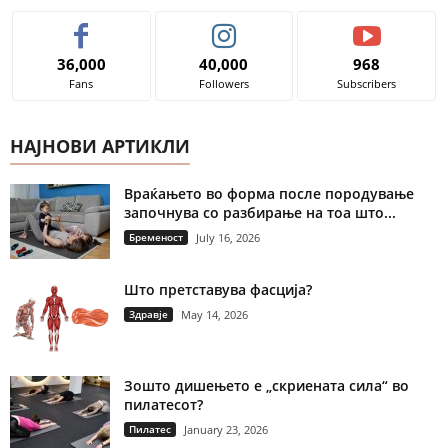
36,000
40,000
968
Fans
Followers
Subscribers
НАЈНОВИ АРТИКЛИ
Враќањето во форма после породување
започнува со разбирање на тоа што...
Бременост
July 16, 2026
Што претставува фасција?
Здравје
May 14, 2026
Зошто дишењето е „скриената сила“ во
пилатесот?
Пилатес
January 23, 2026