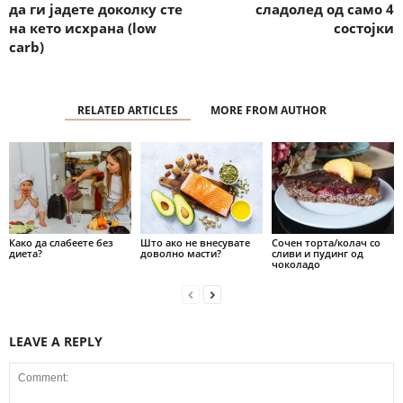
да ги јадете доколку сте
сладолед од само 4
на кето исхрана (low
состојки
carb)
RELATED ARTICLES
MORE FROM AUTHOR
Како да слабеете без
Што ако не внесувате
Сочен торта/колач со
диета?
доволно масти?
сливи и пудинг од
чоколадо
LEAVE A REPLY