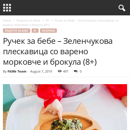
Home
Рецепти за бебе
8+
Ручек за бебе – Зеленчукова плескавица со
варено морковче и брокула (8+)
РЕЦЕПТИ ЗА БЕБЕ
8+
ИСХРАНА
Ручек за бебе – Зеленчукова
плескавица со варено
морковче и брокула (8+)
By
Fitlife Team
-
August 7, 2019
497
0