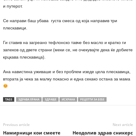
и путерот.
Се направи баш убава густа смеса од која направив три
плескавици.
Ги ставив на загреано тефлонско тавче без масло и кратко ги
запеков од двете страни (меки се, не очекувајте дека ќе добиете
крцкава плескавица).
Ана навистина уживаше и без проблем изеде цела плескавица,
втората ја чека за малку покасно и една секако остана за мама
TAGS
ЗДРАВА ХРАНА
ЗДРАВЈЕ
ИСХРАНА
РЕЦЕПТИ ЗА БЕБЕ
Previous article
Next article
Намирници кои смеете
Неодолив здрав сникерс