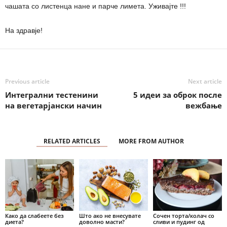
чашата со листенца нане и парче лимета. Уживајте !!!
На здравје!
Previous article
Next article
Интегрални тестенини
5 идеи за оброк после
на вегетарјански начин
вежбање
RELATED ARTICLES
MORE FROM AUTHOR
Како да слабеете без
Што ако не внесувате
Сочен торта/колач со
диета?
доволно масти?
сливи и пудинг од