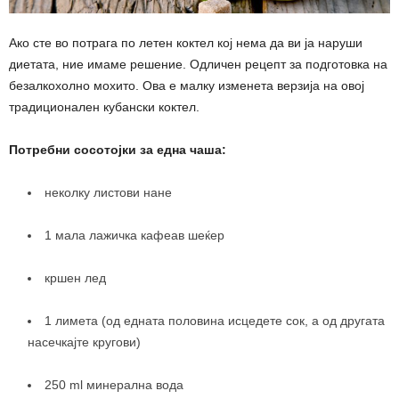
Ако сте во потрага по летен коктел кој нема да ви ја наруши
диетата, ние имаме решение. Одличен рецепт за подготовка на
безалкохолно мохито. Ова е малку изменета верзија на овој
традиционален кубански коктел.
Потребни сосотојки за една чаша:
неколку листови нане
1 мала лажичка кафеав шеќер
кршен лед
1 лимета (од едната половина исцедете сок, а од другата
насечкајте кругови)
250 ml минерална вода