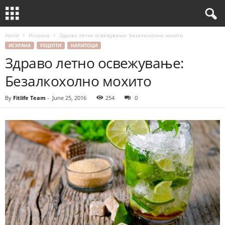
Home
Исхрана
Здраво летно освежување: Безалкохолно мохито
ИСХРАНА
РЕЦЕПТИ
НАПИТОЦИ
Здраво летно освежување:
Безалкохолно мохито
By
Fitlife Team
-
June 25, 2016
254
0