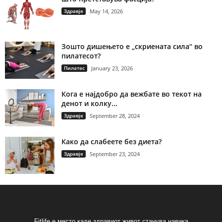
Здравје
May 14, 2026
Зошто дишењето е „скриената сила“ во
пилатесот?
Пилатес
January 23, 2026
Кога е најдобро да вежбате во текот на
денот и колку...
Здравје
September 28, 2024
Како да слабеете без диета?
Здравје
September 23, 2024
Fitlife е место каде здравиот живот станува навика