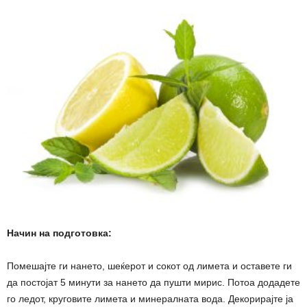
Начин на подготовка:
Помешајте ги нането, шеќерот и сокот од лимета и оставете ги
да постојат 5 минути за нането да пушти мирис. Потоа додадете
го ледот, круговите лимета и минералната вода. Декорирајте ја