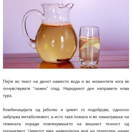
Пијте во текот на денот наместо вода и во моментите кога ќе
почувствувате “лажен” глад. Наредниот ден направете нова
тура.
Комбинацијата од јаболко и цимет го подобрува, односно
забрзува метаболизмот, а исто така помага и во намалување на
тежината поради повлекувањето на вишокот течност од
организмот. Циметот има неверојатна моќ на природен начин