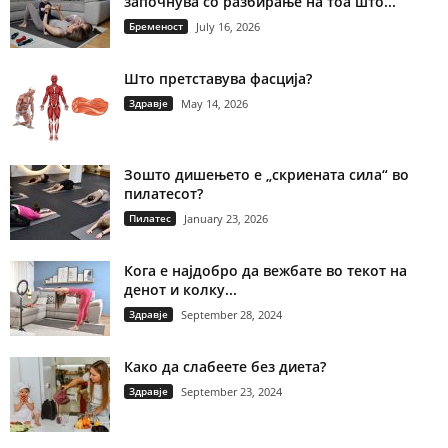
започнува со разбирање на тоа што...
Бременост
July 16, 2026
Што претставува фасција?
Здравје
May 14, 2026
Зошто дишењето е „скриената сила“ во
пилатесот?
Пилатес
January 23, 2026
Кога е најдобро да вежбате во текот на
денот и колку...
Здравје
September 28, 2024
Како да слабеете без диета?
Здравје
September 23, 2024