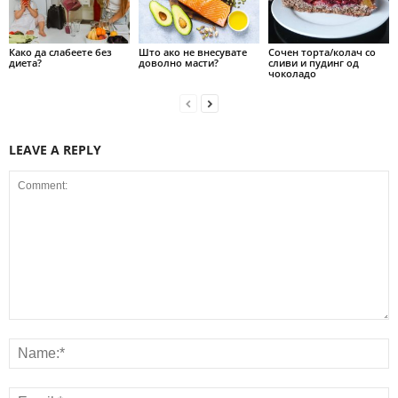
Како да слабеете без
Што ако не внесувате
Сочен торта/колач со
диета?
доволно масти?
сливи и пудинг од
чоколадо
LEAVE A REPLY