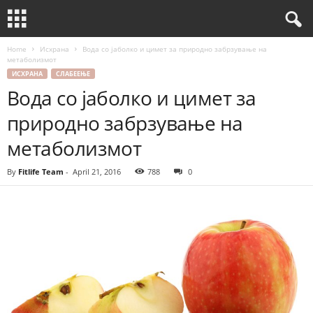
Home
Исхрана
Вода со јаболко и цимет за природно забрзување на
метаболизмот
ИСХРАНА
СЛАБЕЕЊЕ
Вода со јаболко и цимет за
природно забрзување на
метаболизмот
By
Fitlife Team
-
April 21, 2016
788
0