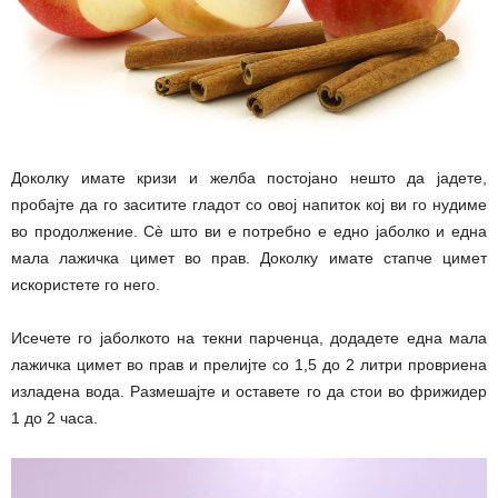
Доколку имате кризи и желба постојано нешто да јадете,
пробајте да го заситите гладот со овој напиток кој ви го нудиме
во продолжение. Сè што ви е потребно е едно јаболко и една
мала лажичка цимет во прав. Доколку имате стапче цимет
искористете го него.
Исечете го јаболкото на текни парченца, додадете една мала
лажичка цимет во прав и прелијте со 1,5 до 2 литри провриена
изладена вода. Размешајте и оставете го да стои во фрижидер
1 до 2 часа.