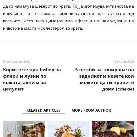
да го намалува шеќерот во крвта. Тој ја зголемува активноста на
инсулинот и го помага искористувањето на глукозата од
клетките. Исто така циметот има ефект и на намалување на
нивото на масти и холестерол во крвта.
Previous article
Next article
Користете црн бибер за
5 вежби за тонирање на
флеки и лузни по
задникот и нозете кои
кожата, акни и за
можете да ги правите
целулит
дома (слики)
RELATED ARTICLES
MORE FROM AUTHOR