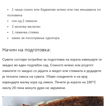
1 чаша соино или бадемово млеко или пак мешавина по
половина
сок од 2 лимони
2 кесички желатин
1 лажичка стевиа
какао за посолување одозгора.
Начин на подготовка:
Сувите состојки потребни за подготовка на кората измешајте ги
заедно во еден подлабок сад. Соиното млеко или јогуртот
изматете го заедно со јајцете и медот или стевиата и додадете
ја течната смеса на сувата. Убаво соединете и на крај
изрендајте малку кора од лимон. Печете ја кората на 180°С
околу 20-тина минути дури не зарумени.