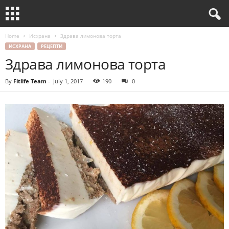
Home
Исхрана
Здрава лимонова торта
ИСХРАНА
РЕЦЕПТИ
Здрава лимонова торта
By
Fitlife Team
-
July 1, 2017
190
0