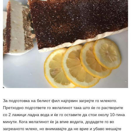
За подготовка на белиот фил најпрвин загрејте го млекото.
Претходно подгответе го желатинот така што ќе го растворите
со 2 лажици ладна вода и ќе го оставите да стои околу 10-тина
минути. Кога желатинот ќе ја впие водата, додадете го во
загреаното млеко, но внимавајте да не врие и убаво мешајте