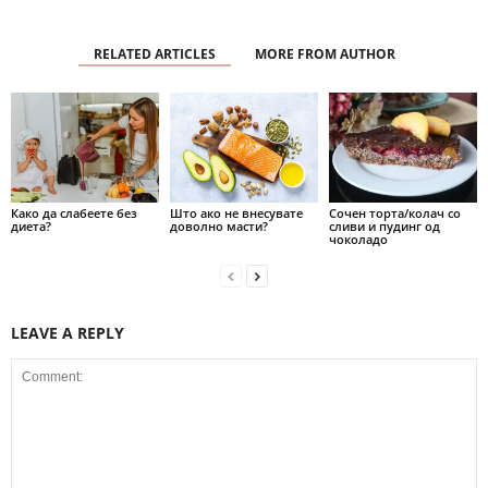
RELATED ARTICLES
MORE FROM AUTHOR
Како да слабеете без
Што ако не внесувате
Сочен торта/колач со
диета?
доволно масти?
сливи и пудинг од
чоколадо
LEAVE A REPLY