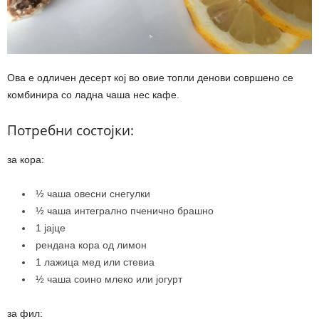
Ова е одличен десерт кој во овие топли денови совршено се
комбинира со ладна чаша нес кафе.
Потребни состојки:
за кора:
½ чаша овесни снегулки
½ чаша интегрално пченично брашно
1 јајце
рендана кора од лимон
1 лажица мед или стевиа
½ чаша соино млеко или јогурт
за фил: