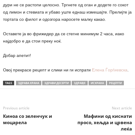
дури не се растопи целосно. Тргнете од оган и додете го сокот
од лимон и стевиата и убаво уште еднаш измешајте. Прелијте ја
тортата со филот и одозгора наросете малку какао.
Оставете ја во фрижидер да се стегне минимум 2 часа, иако
најдобро е да стои преку ноќ.
Добар апетит!
Овој прекрасе рецепт и слики ни ги испрати
Елена Ѓорѓиевска
.
TAGS
ЗДРАВА ХРАНА
ЗДРАВИ ДЕСЕРТИ
ЗДРАВЈЕ
ИСХРАНА
РЕЦЕПТИ
Previous article
Next article
Киноа со зеленчук и
Мафини од киснати
моцарела
просо, хељда и црвена
леќа