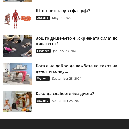
Што претставува фасција?
Здравје
May 14, 2026
Зошто дишењето е „скриената сила“ во
пилатесот?
Пилатес
January 23, 2026
Кога е најдобро да вежбате во текот на
денот и колку...
Здравје
September 28, 2024
Како да слабеете без диета?
Здравје
September 23, 2024