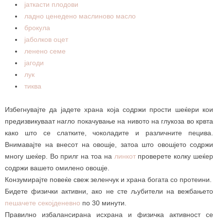
јаткасти плодови
ладно ценедено маслиново масло
брокула
јаболков оцет
ленено семе
јагоди
лук
тиква
Избегнувајте да јадете храна која содржи прости шеќери кои
предизвикуваат нагло покачување на нивото на глукоза во крвта
како што се слатките, чоколадите и различните пецива.
Внимавајте на внесот на овошје, затоа што овошјето содржи
многу шеќер. Во прилг на тоа на
линкот
проверете колку шеќер
содржи вашето омилено овошје.
Конзумирајте повеќе свеж зеленчук и храна богата со протеини.
Бидете физички активни, ако не сте љубители на вежбањето
пешачете секојденевно
по 30 минути.
Правилно избалансирана исхрана и физичка активност се