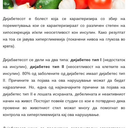
Дијабетесот е болест која се карактеризира со збир на
пореметувања кои се карактеризираат со различен степен на
хипосекреција и/или неосетливост кон инсулин. Како резултат
на тоа се јавува хипергликемија (покачени нивоа на глукоза во
крвта).
Дијабаетесот се дели на два типа:
дијабетес тип I
(недостаток
на инсулин),
дијабетес тип II
(неосетливост на клетките на
инсулин). 80% од заболените од дијабетес имаат дијабетес тип
II. Причините за појава на ова нарушување можат да бидат
најразлични. Но, една од најзначајните причини за појава на
дијабетес тип II е лошата исхраната, дебелината и неактивниот
начин на живот. Постојат повеќе студии со кои е потврдено дека
промени во животниот стил можат многу да помогнат во
контрола на хипергликемијата кај ова нарушување.