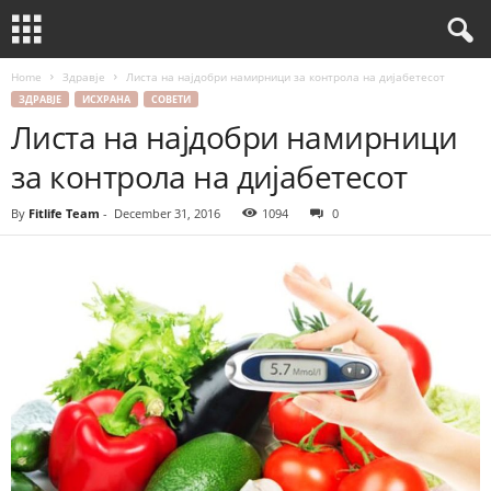
Home
Здравје
Листа на најдобри намирници за контрола на дијабетесот
ЗДРАВЈЕ
ИСХРАНА
СОВЕТИ
Листа на најдобри намирници
за контрола на дијабетесот
By
Fitlife Team
-
December 31, 2016
1094
0