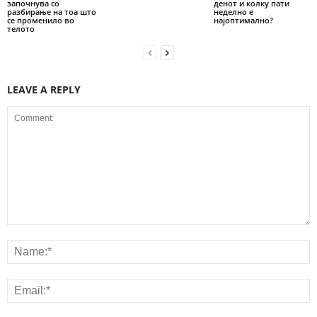
започнува со
денот и колку пати
разбирање на тоа што
неделно е
се променило во
најоптимално?
телото
LEAVE A REPLY