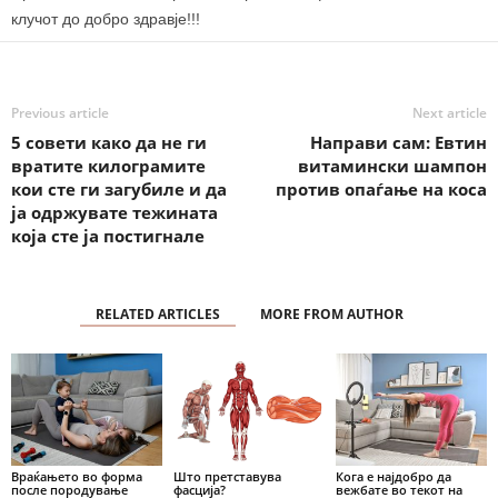
клучот до добро здравје!!!
Previous article
Next article
5 совети како да не ги
Направи сам: Евтин
вратите килограмите
витамински шампон
кои сте ги загубиле и да
против опаѓање на коса
ја одржувате тежината
која сте ја постигнале
RELATED ARTICLES
MORE FROM AUTHOR
Враќањето во форма
Што претставува
Кога е најдобро да
после породување
фасција?
вежбате во текот на