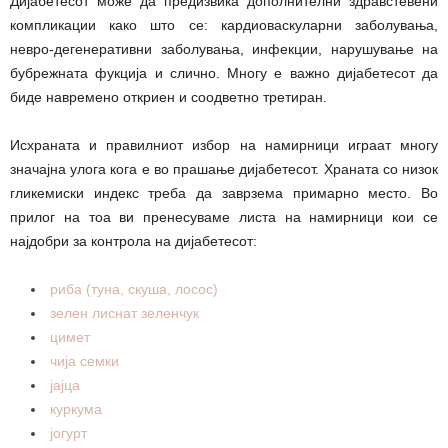
Дијабетесот може да предизвика дополнителни здравстевени
компликации како што се: кардиоваскуларни заболувања,
невро-дегенеративни заболувања, инфекции, нарушување на
бубрежната фукција и слично. Многу е важно дијабетесот да
биде навремено откриен и соодветно третиран.
Исхраната и правилниот избор на намирници играат многу
значајна улога кога е во прашање дијабетесот. Храната со низок
гликемиски индекс треба да заврзема примарно место. Во
прилог на тоа ви пренесуваме листа на намирници кои се
најдобри за контрола на дијабетесот:
риба (туна, скуша, лосос)
зелен лиснат зеленчук
цимет
чија семки
јајца
куркума
јогурт