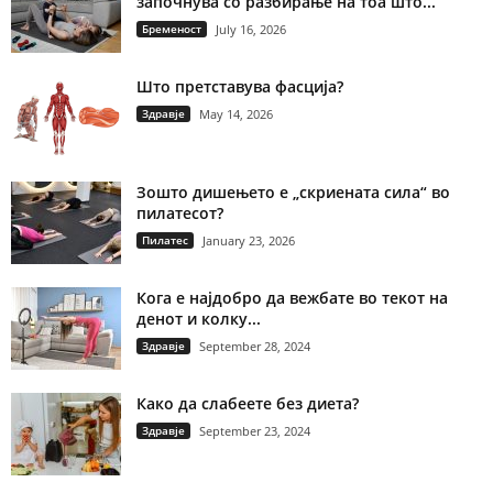
започнува со разбирање на тоа што...
Бременост
July 16, 2026
Што претставува фасција?
Здравје
May 14, 2026
Зошто дишењето е „скриената сила“ во
пилатесот?
Пилатес
January 23, 2026
Кога е најдобро да вежбате во текот на
денот и колку...
Здравје
September 28, 2024
Како да слабеете без диета?
Здравје
September 23, 2024