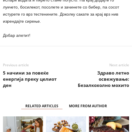
лукчето, босилекот, посолете и зачинете со бибер, па сосот
истурете го врз тестенините. Доколку сакате за крај врз нив
изрендајте сирење.
Добар апетит!
Previous article
Next article
5 начини за повеќе
Здраво летно
енергија преку целиот
освежување:
ден
Безалкохолно мохито
RELATED ARTICLES
MORE FROM AUTHOR