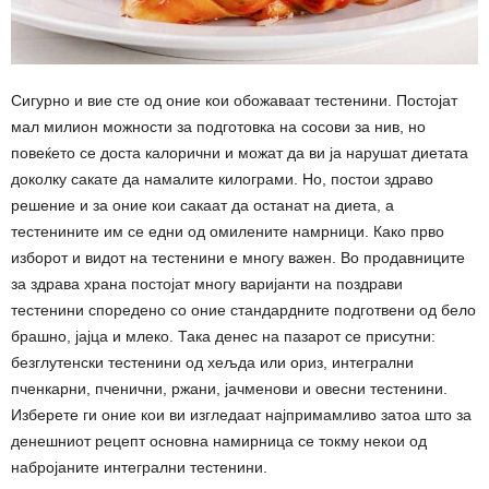
Сигурно и вие сте од оние кои обожаваат тестенини. Постојат
мал милион можности за подготовка на сосови за нив, но
повеќето се доста калорични и можат да ви ја нарушат диетата
доколку сакате да намалите килограми. Но, постои здраво
решение и за оние кои сакаат да останат на диета, а
тестенините им се едни од омилените намрници. Како прво
изборот и видот на тестенини е многу важен. Во продавниците
за здрава храна постојат многу варијанти на поздрави
тестенини споредено со оние стандардните подготвени од бело
брашно, јајца и млеко. Така денес на пазарот се присутни:
безглутенски тестенини од хељда или ориз, интегрални
пченкарни, пченични, ржани, јачменови и овесни тестенини.
Изберете ги оние кои ви изгледаат најпримамливо затоа што за
денешниот рецепт основна намирница се токму некои од
набројаните интегрални тестенини.