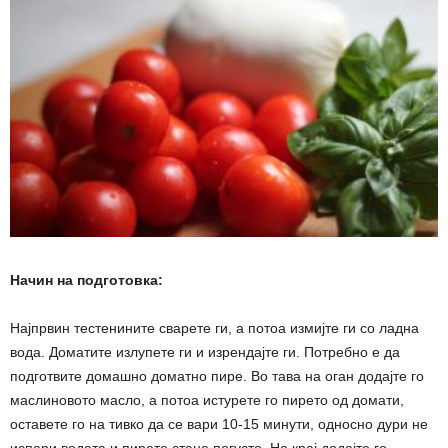
Начин на подготовка:
Најпрвин тестенините сварете ги, а потоа измијте ги со ладна
вода. Доматите излупете ги и изрендајте ги. Потребно е да
подготвите домашно доматно пире. Во тава на оган додајте го
маслиновото масло, а потоа истурете го пирето од домати,
оставете го на тивко да се вари 10-15 минути, односно дури не
испари водата и пирето стане погусто. На крај додајте го