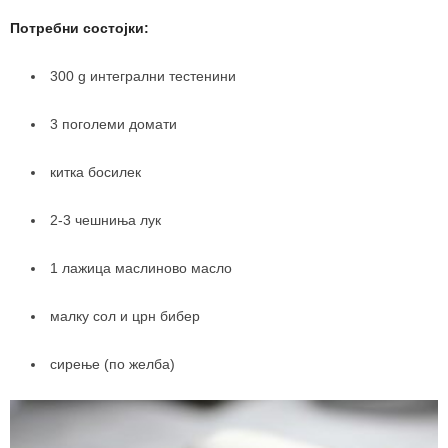
Потребни состојки:
300 g интегрални тестенини
3 поголеми домати
китка босилек
2-3 чешниња лук
1 лажица маслиново масло
малку сол и црн бибер
сирење (по желба)