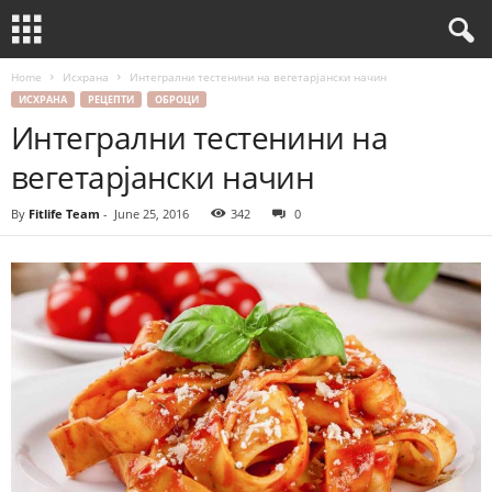
Home
Исхрана
Интегрални тестенини на вегетарјански начин
ИСХРАНА
РЕЦЕПТИ
ОБРОЦИ
Интегрални тестенини на
вегетарјански начин
By
Fitlife Team
-
June 25, 2016
342
0