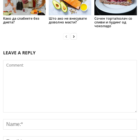
Како да слабеете без
Што ако не внесувате
Сочен торта/колач со
диета?
доволно масти?
сливи и пудинг од
чоколадо
LEAVE A REPLY