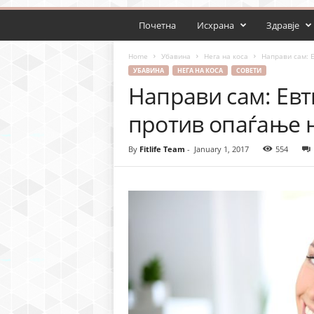
Почетна
Исхрана
Здравје
Home
Убавина
Нега на коса
Направи сам: 
УБАВИНА
НЕГА НА КОСА
СОВЕТИ
Направи сам: Ев
против опаѓање н
By
Fitlife Team
-
January 1, 2017
554