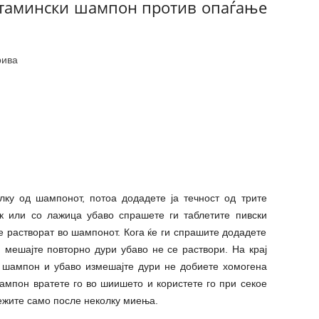
витамински шампон против опаѓање
рива
лку од шампонот, потоа додадете ја течност од трите
к или со лажица убаво спрашете ги таблетите пивски
е растворат во шампонот. Кога ќе ги спрашите додадете
 мешајте повторно дури убаво не се раствори. На крај
а шампон и убаво измешајте дури не добиете хомогена
ампон вратете го во шиишето и користете го при секое
ежите само после неколку миења.