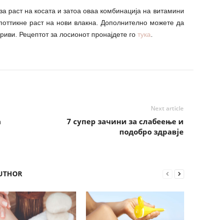
за раст на косата и затоа оваа комбинација на витамини
 поттикне раст на нови влакна. Дополнително можете да
риви. Рецептот за лосионот пронајдете го
тука
.
Next article
а
7 супер зачини за слабеење и
подобро здравје
UTHOR