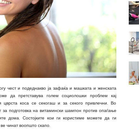
гу чест и подеднакво ја зафаќа и машката и женската
оже да претставува голем социолошки проблем кај
 и цврста коса се секогаш и за секого привлечни. Во
т за подготовка на витамински шампон против опаѓање
ите дома. Состојките кои ги користиме можете да ги
 ве чинат воопшто скапо.