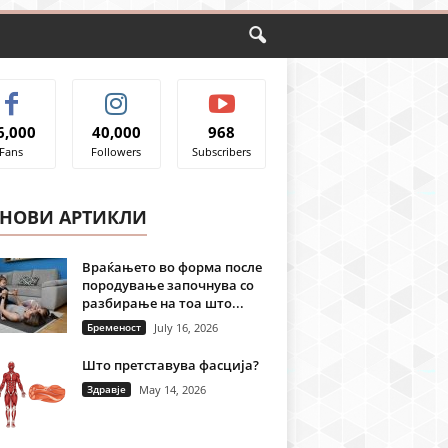
6,000
40,000
968
Fans
Followers
Subscribers
ЈНОВИ АРТИКЛИ
Враќањето во форма после
породување започнува со
разбирање на тоа што...
Бременост
July 16, 2026
Што претставува фасција?
Здравје
May 14, 2026