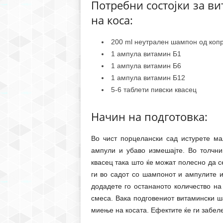
Потребни состојки за 
на коса:
200 ml неутрален шампон од коп
1 ампула витамин Б1
1 ампула витамин Б6
1 ампула витамин Б12
5-6 таблети пивски квасец
Начин на подготовка:
Во чист порцелански сад истурете ма
ампули и убаво измешајте. Во толчни
квасец така што ќе можат полесно да с
ги во садот со шампонот и ампулите и
додадете го остананото количество н
смеса. Вака подговениот витамински ш
миење на косата. Ефектите ќе ги забел