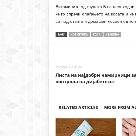
Витамините од групата Б се неопходни 
ќе го спречи опаѓањето на косата и ќе
си подготвите и домашен лосион од коп
TAGS
КОЗМЕТИКА
КОСА
УБАВИНА
Previous article
Листа на најдобри намирници з
контрола на дијабетесот
RELATED ARTICLES
MORE FROM A