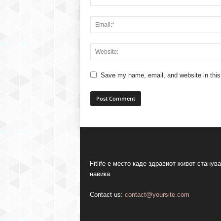
Save my name, email, and website in this
Fitlife е место каде здравиот живот станува
навика
Contact us:
contact@yoursite.com