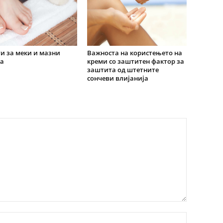
ти за меки и мазни
Важноста на користењето на
а
креми со заштитен фактор за
заштита од штетните
сончеви влијанија