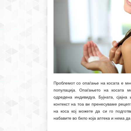
Проблемот со опаѓање на косата е мно
популација. Опаѓањето на косата м
одредена индивидуа. Бујната, сјајна
контекст на тоа ви пренесуваме рецеп
на коса кој можете да си го подготв
набавите во било која аптека и нема да