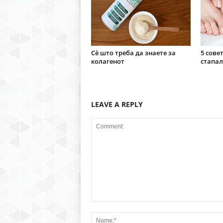
Сè што треба да знаете за
5 сове
колагенот
стапал
LEAVE A REPLY