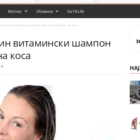
Фитнес
Убавина
За FitLife
Евтин витамински шампон против опаѓање на коса
тин витамински шампон
3
а коса
0
НА