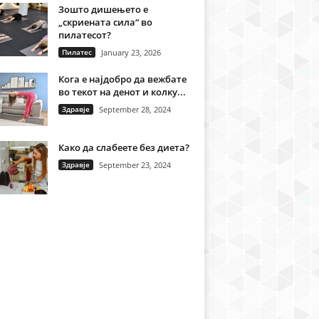
Зошто дишењето е
„скриената сила“ во
пилатесот?
Пилатес
January 23, 2026
Кога е најдобро да вежбате
во текот на денот и колку...
Здравје
September 28, 2024
Како да слабеете без диета?
Здравје
September 23, 2024