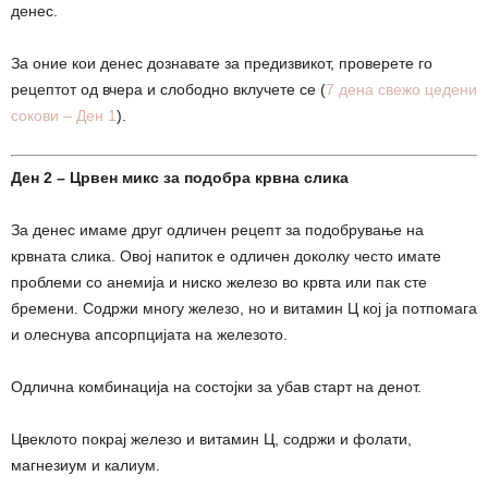
денес.
За оние кои денес дознавате за предизвикот, проверете го
рецептот од вчера и слободно вклучете се (
7 дена свежо цедени
сокови – Ден 1
).
Ден 2 – Црвен микс за подобра крвна слика
За денес имаме друг одличен рецепт за подобрување на
крвната слика. Овој напиток е одличен доколку често имате
проблеми со анемија и ниско железо во крвта или пак сте
бремени. Содржи многу железо, но и витамин Ц кој ја потпомага
и олеснува апсорпцијата на железото.
Одлична комбинација на состојки за убав старт на денот.
Цвеклото покрај железо и витамин Ц, содржи и фолати,
магнезиум и калиум.