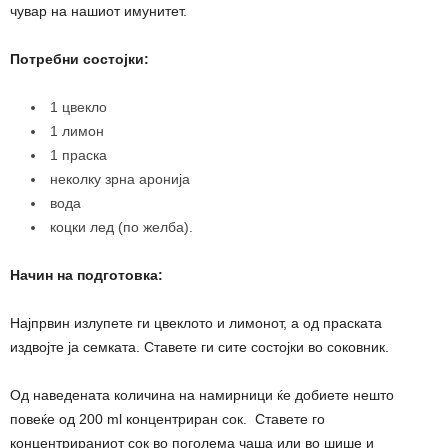
чувар на нашиот имунитет.
Потребни состојки:
1 цвекло
1 лимон
1 праска
неколку зрна аронија
вода
коцки лед (по желба).
Начин на подготовка:
Најпрвин излупете ги цвеклото и лимонот, а од праската
издвојте ја семката. Ставете ги сите состојки во соковник.
Од наведената количина на намирници ќе добиете нешто
повеќе од 200 ml концентриран сок. Ставете го
концентрираниот сок во поголема чаша или во шише и