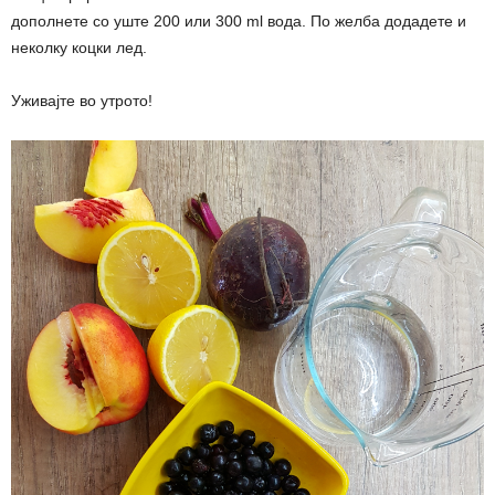
дополнете со уште 200 или 300 ml вода. По желба додадете и
неколку коцки лед.
Уживајте во утрото!