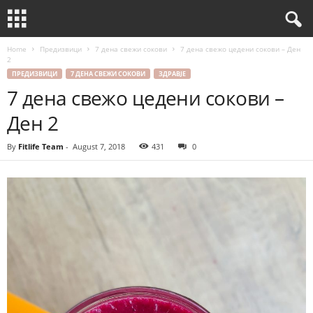
Home
Предизвици
7 дена свежи сокови
7 дена свежо цедени сокови – Ден
2
ПРЕДИЗВИЦИ
7 ДЕНА СВЕЖИ СОКОВИ
ЗДРАВЈЕ
7 дена свежо цедени сокови –
Ден 2
By
Fitlife Team
-
August 7, 2018
431
0