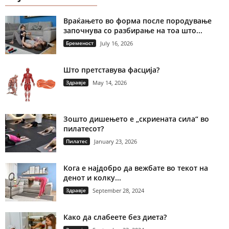
Враќањето во форма после породување
започнува со разбирање на тоа што...
Бременост
July 16, 2026
Што претставува фасција?
Здравје
May 14, 2026
Зошто дишењето е „скриената сила“ во
пилатесот?
Пилатес
January 23, 2026
Кога е најдобро да вежбате во текот на
денот и колку...
Здравје
September 28, 2024
Како да слабеете без диета?