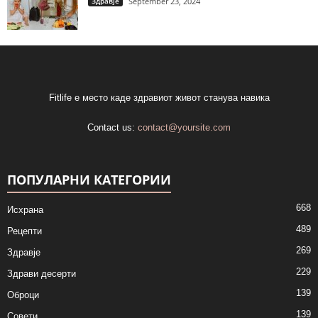
Здравје
September 23, 2024
Fitlife е место каде здравиот живот станува навика
Contact us:
contact@yoursite.com
ПОПУЛАРНИ КАТЕГОРИИ
668
Исхрана
489
Рецепти
269
Здравје
229
Здрави десерти
139
Оброци
139
Совети