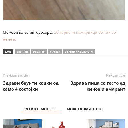
Можеби ќе ве интересира:
10 корисни намирници богати со
железо
TAGS
ЗДРАВЈЕ
РЕЦЕПТИ
СОВЕТИ
УТРИНСКИ РИТУАЛИ
Previous article
Next article
Здрави баунти коцки од
Здрава пица со тесто од
само 4 состојки
киноа и амарант
RELATED ARTICLES
MORE FROM AUTHOR