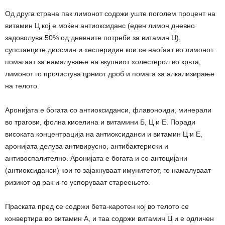
Од друга страна пак лимонот содржи уште поголем процент на
витамин Ц кој е моќен антиоксиданс (еден лимон дневно
задоволува 50% од дневните потреби за витамин Ц),
супстанците диосмин и хесперидин кои се наоѓаат во лимонот
помагаат за намалување на вкупниот холестерол во крвта,
лимонот го прочистува црниот дроб и помага за алкализирање
на телото.
Аронијата е богата со антиоксиданси, флавоноиди, минерали
во трагови, фолна киселина и витамини Б, Ц и Е. Поради
високата концентрација на антиоксиданси и витамин Ц и Е,
аронијата делува антивирусно, антибактериски и
антивоспалително. Аронијата е богата и со антоцијани
(антиоксиданси) кои го зајакнуваат имунитетот, го намалуваат
ризикот од рак и го успоруваат стареењето.
Праската пред се содржи бета-каротен кој во телото се
конвертира во витамин А, и таа содржи витамин Ц и е одличен