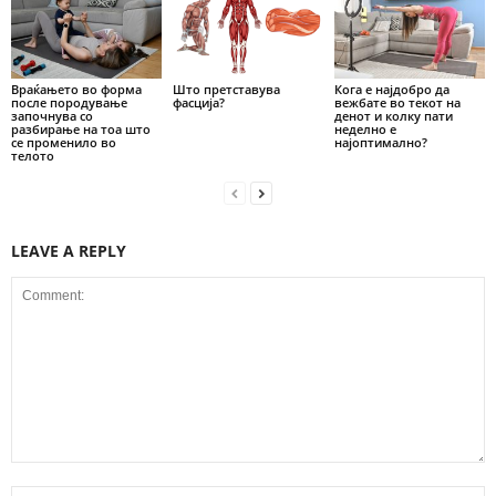
Враќањето во форма
Што претставува
Кога е најдобро да
после породување
фасција?
вежбате во текот на
започнува со
денот и колку пати
разбирање на тоа што
неделно е
се променило во
најоптимално?
телото
LEAVE A REPLY