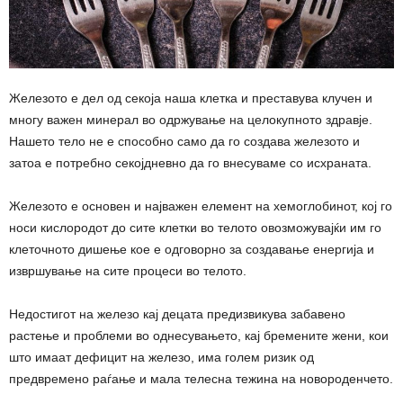
Железото е дел од секоја наша клетка и преставува клучен и
многу важен минерал во одржување на целокупното здравје.
Нашето тело не е способно само да го создава железото и
затоа е потребно секојдневно да го внесуваме со исхраната.
Железото е основен и најважен елемент на хемоглобинот, кој го
носи кислородот до сите клетки во телото овозможувајќи им го
клеточното дишење кое е одговорно за создавање енергија и
извршување на сите процеси во телото.
Недостигот на железо кај децата предизвикува забавено
растење и проблеми во однесувањето, кај бремените жени, кои
што имаат дефицит на железо, има голем ризик од
предвремено раѓање и мала телесна тежина на новороденчето.