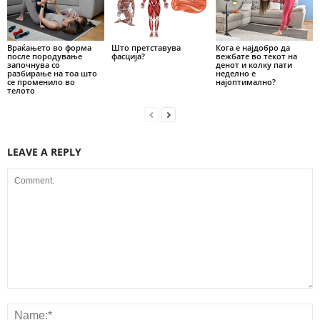
Враќањето во форма
Што претставува
Кога е најдобро да
после породување
фасција?
вежбате во текот на
започнува со
денот и колку пати
разбирање на тоа што
неделно е
се променило во
најоптимално?
телото
LEAVE A REPLY