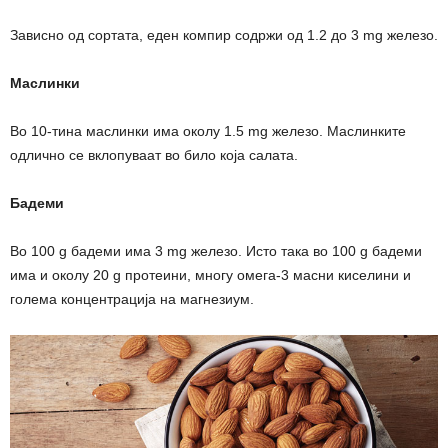
Зависно од сортата, еден компир содржи од 1.2 до 3 mg железо.
Маслинки
Во 10-тина маслинки има околу 1.5 mg железо. Маслинките
одлично се вклопуваат во било која салата.
Бадеми
Во 100 g бадеми има 3 mg железо. Исто така во 100 g бадеми
има и околу 20 g протеини, многу омега-3 масни киселини и
голема концентрација на магнезиум.