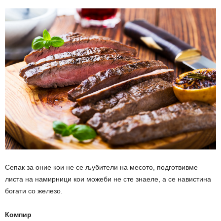
Сепак за оние кои не се љубители на месото, подготвивме
листа на намирници кои можеби не сте знаеле, а се навистина
богати со железо.
Компир