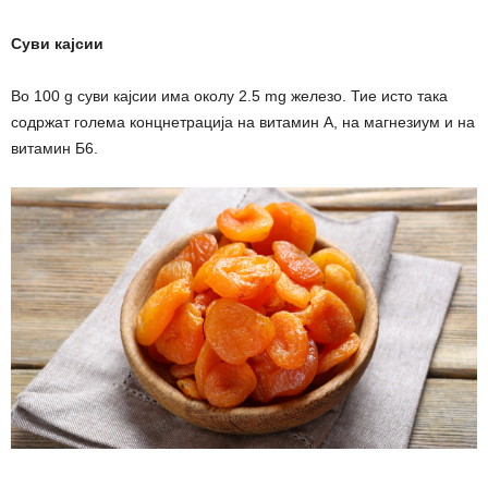
Суви кајсии
Во 100 g суви кајсии има околу 2.5 mg железо. Тие исто така
содржат голема концнетрација на витамин А, на магнезиум и на
витамин Б6.