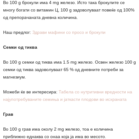
Во 100 g брокули има 4 mg железо. Исто така брокулите се
многу богати со витамин Ц, 100 g задоволуваат повеќе од 100%
од препорачаната дневна количина.
Наш предлог:
Здрави мафини со просо и брокули
Семки од тиква
Во 100 g семки од тиква има 1.5 mg железо. Освен железо 100 g
семки од тиква задоволуваат 65 % од дневните потреби за
магнезиум.
Можеби ќе ве интересира:
Табела со нутритивни вредности на
најупотребуваните семиња и јаткасти плодови во исхраната
Грав
Во 100 g грав има околу 2 mg железо, тоа е количина
приближно еднаква со онаа која ја има во месото.