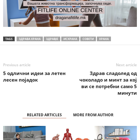
TAGS
ЗДРАВА ХРАНА
ЗДРАВЈЕ
ИСХРАНА
СОВЕТИ
ХРАНА
Previous article
Next article
5 одлични идеи за летен
Здрав сладолед од
лесен појадок
чоколадо и минт за кој
ви се потребни само 5
минути
RELATED ARTICLES
MORE FROM AUTHOR