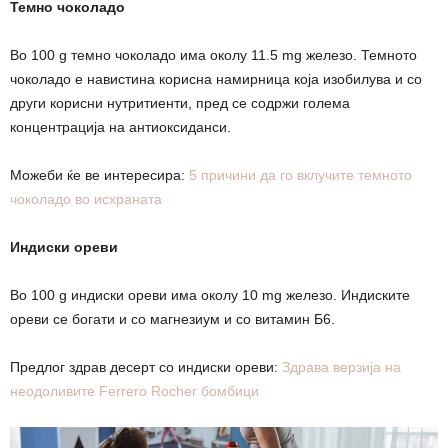
Темно чоколадо
Во 100 g темно чоколадо има околу 11.5 mg железо. Темното
чоколадо е навистина корисна намирница која изобилува и со
други корисни нутритиенти, пред се содржи голема
концентрација на антиоксиданси.
Можеби ќе ве интересира:
5 причини да го вклучите темното
чоколадо во исхраната
Индиски ореви
Во 100 g индиски ореви има околу 10 mg железо. Индиските
ореви се богати и со магнезиум и со витамин Б6.
Предлог здрав десерт со индиски ореви:
Здрава верзија на
неодоливите Ferrero Rocher бомбици