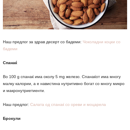
Наш предлог за здрав десерт со бадеми:
Чоколадни коцки со
бадеми
Спанаќ
Во 100 g спанаќ има околу 5 mg железо. Спанаќот има многу
малку калории, а е навистина нутритивно богат со многу микро
и макронутриетиенти.
Наш предлог:
Салата од спанаќ со ореви и моцарела
Брокули