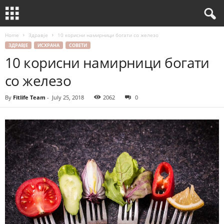
Home
Здравје
10 корисни намирници богати со железо
ЗДРАВЈЕ
ИСХРАНА
СОВЕТИ
10 корисни намирници богати
со железо
By
Fitlife Team
-
July 25, 2018
2062
0