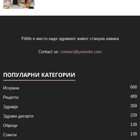
Fitlife е место каде здравиот живот станува навика
Contact us:
contact@yoursite.com
ПОПУЛАРНИ КАТЕГОРИИ
668
Исхрана
489
Рецепти
269
Здравје
229
Здрави десерти
139
Оброци
139
Совети