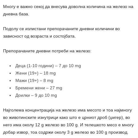
Многу е важно секој да внесува доволна количина на железо на
дневна база.
Подолу се излистани препорачаните дневни количини во
зависност од возраста и состојбата.
Препорачаните дневни потреби на железо:
Деца (1-10 години) – 7 до 10 mg
Жени (19+) – 18 mg
Мажи (19+) – 8 mg
Бремени жени – 27 mg
Доилки – 9 до 10 mg
Најголема концентрација на железо има месото и тоа најмногу
во животинските изнутрици како што е црниот дроб (џигер), во
него има околу 12 g железо во 100 g. И телешкото месо е многу
добар извор, тоа содржи околу 3 g железо во 100 g производ.