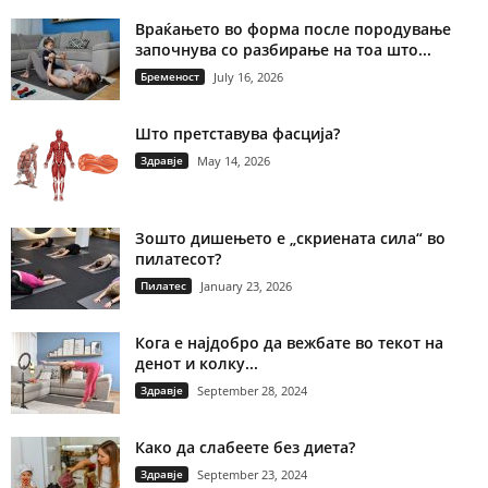
Враќањето во форма после породување
започнува со разбирање на тоа што...
Бременост
July 16, 2026
Што претставува фасција?
Здравје
May 14, 2026
Зошто дишењето е „скриената сила“ во
пилатесот?
Пилатес
January 23, 2026
Кога е најдобро да вежбате во текот на
денот и колку...
Здравје
September 28, 2024
Како да слабеете без диета?
Здравје
September 23, 2024