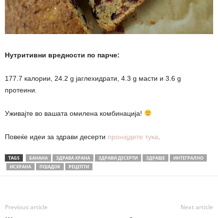
Нутритивни вредности по парче:
177.7 калории, 24.2 g јаглехидрати, 4.3 g масти и 3.6 g
протеини.
Уживајте во вашата омилена комбинација!
Повеќе идеи за здрави десерти
пронајдете тука
.
TAGS
БАНАНА
ЗДРАВА ХРАНА
ЗДРАВИ ДЕСЕРТИ
ЗДРАВЈЕ
ИНТЕГРАЛНО
ИСХРАНА
ПОЈАДОК
РЕЦЕПТИ
Previous article
Next article