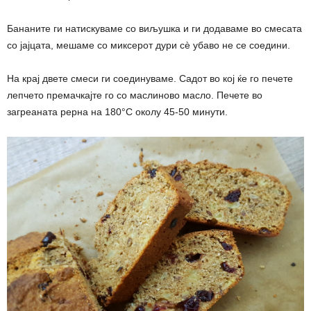
Бананите ги натискуваме со виљушка и ги додаваме во смесата
со јајцата, мешаме со миксерот дури сè убаво не се соедини.
На крај двете смеси ги соединуваме. Садот во кој ќе го печете
лепчето премачкајте го со маслиново масло. Печете во
загреаната рерна на 180°С околу 45-50 минути.