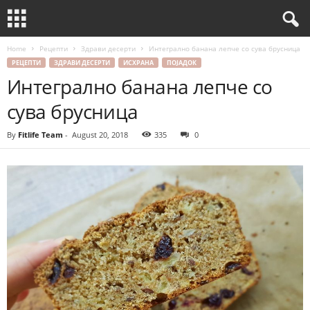
Home
Рецепти
Здрави десерти
Интегрално банана лепче со сува брусница
РЕЦЕПТИ
ЗДРАВИ ДЕСЕРТИ
ИСХРАНА
ПОЈАДОК
Интегрално банана лепче со
сува брусница
By
Fitlife Team
-
August 20, 2018
335
0