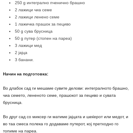
250 g интегрално пченично брашно
2 лажици чиа семе
2 лажици ленено семе
1 лажичка прашок за пециво
50 g сува брусница
50 g путер (стопен на пареа)
3 лажици мед
2 јајца
3 банани.
Начин на подготовка:
Во длабок сад ги мешаме сувите делови: интегралното брашно,
чиа семето, лененото семе, прашокот за пециво и сувата
брусница.
Во друг сад со миксер ги матиме јајцата и шеќерот или медот, и
во таа смеса полека го додаваме путерот, кој претходно го
топиме на пареа.