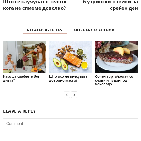
Што се случува со телото
6 утрински навики за
кога не спиеме доволно?
среќен ден
RELATED ARTICLES
MORE FROM AUTHOR
Како да слабеете без
Што ако не внесувате
Сочен торта/колач со
диета?
доволно масти?
сливи и пудинг од
чоколадо
LEAVE A REPLY