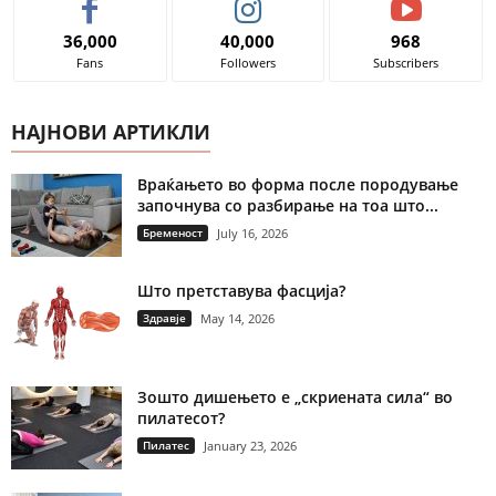
36,000
40,000
968
Fans
Followers
Subscribers
НАЈНОВИ АРТИКЛИ
Враќањето во форма после породување
започнува со разбирање на тоа што...
Бременост
July 16, 2026
Што претставува фасција?
Здравје
May 14, 2026
Зошто дишењето е „скриената сила“ во
пилатесот?
Пилатес
January 23, 2026