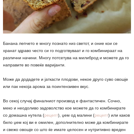
Банана лепчето е многу познато низ светот, и оние кои се
хранат здраво често си го подготвуваат и го комбинираат на
различни начини. Многу потсетува на милиброд и можете да го
направите во повеќе варијанти.
Може да додадете и јаткасти плодови, некое друго суво овошје
или пак некоја арома за поинтензивен вкус.
Во секој случај финалниот производ е фантастичен. Сочно,
меко и неодоливо задоволство кое можете да го комбинирате
со домашна нутела (
рецепт
), џем од малини (
рецепт
) или каков
било џем кој ви е омилен, дополнително може да комбинирате
и свежо овошје со што ќе имате целосен и нутритивно вреден