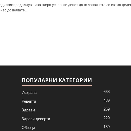
дизвик продолжува, ако вчера успеавте денот да го започнете со свежо цеден 
нес дознавате...
ПОПУЛАРНИ КАТЕГОРИИ
668
Исхрана
489
Рецепти
269
Здравје
229
Здрави десерти
139
Оброци