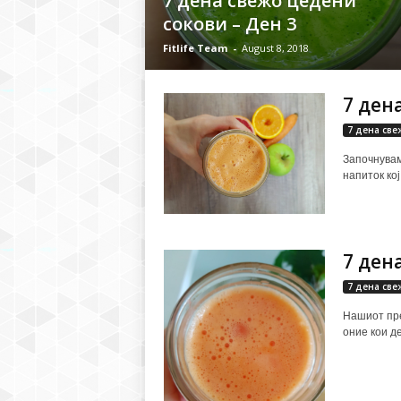
7 дена свежо цедени
сокови – Ден 3
Fitlife Team
-
August 8, 2018
7 ден
7 дена све
Започнувам
напиток кој.
7 ден
7 дена све
Нашиот пре
оние кои де