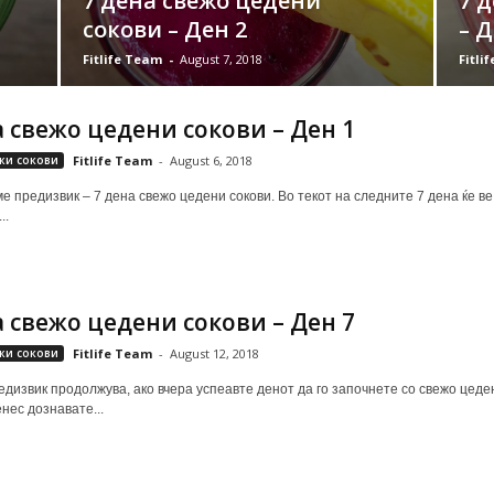
7 дена свежо цедени
7 
сокови – Ден 2
– Д
Fitlife Team
-
August 7, 2018
Fitli
а свежо цедени сокови – Ден 1
жи сокови
Fitlife Team
-
August 6, 2018
е предизвик – 7 дена свежо цедени сокови. Во текот на следните 7 дена ќе ве
..
а свежо цедени сокови – Ден 7
жи сокови
Fitlife Team
-
August 12, 2018
дизвик продолжува, ако вчера успеавте денот да го започнете со свежо цеден 
нес дознавате...