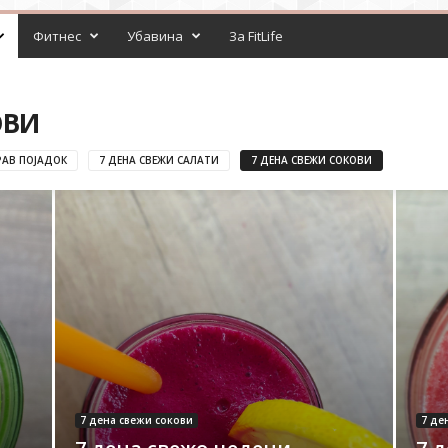
Фитнес
Убавина
За FitLife
ОВИ
РАВ ПОЈАДОК
7 ДЕНА СВЕЖИ САЛАТИ
7 ДЕНА СВЕЖИ СОКОВИ
7 дена свежи сокови
7 де