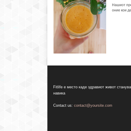
Нашиот пре
оние кои де
Fitlife е место каде здравиот живот станува
навика
Contact us:
contact@yoursite.com