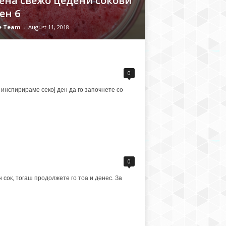
дена свежо цедени сокови
ен 6
fe Team
-
August 11, 2018
0
 инспирираме секој ден да го започнете со
0
сок, тогаш продолжете го тоа и денес. За