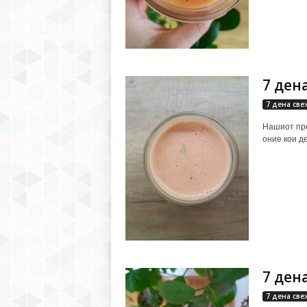
7 ден
7 дена све
Нашиот пре
оние кои де
7 ден
7 дена све