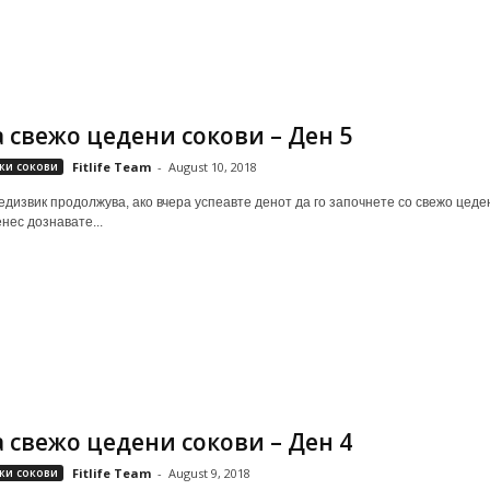
а свежо цедени сокови – Ден 5
жи сокови
Fitlife Team
-
August 10, 2018
дизвик продолжува, ако вчера успеавте денот да го започнете со свежо цеден 
нес дознавате...
а свежо цедени сокови – Ден 4
жи сокови
Fitlife Team
-
August 9, 2018