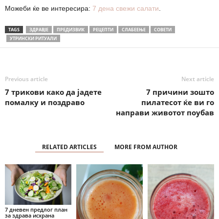
Можеби ќе ве интересира:
7 дена свежи салати
.
TAGS
ЗДРАВЈЕ
ПРЕДИЗВИК
РЕЦЕПТИ
СЛАБЕЕЊЕ
СОВЕТИ
УТРИНСКИ РИТУАЛИ
Previous article
Next article
7 трикови како да јадете
7 причини зошто
помалку и поздраво
пилатесот ќе ви го
направи животот поубав
RELATED ARTICLES
MORE FROM AUTHOR
7 дневен предлог план
за здрава исхрана