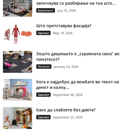
започнува со разбирање на тоа што...
Бременост
July 16, 2026
Што претставува фасција?
Здравје
May 14, 2026
Зошто дишењето е „скриената сила“ во
пилатесот?
Пилатес
January 23, 2026
Кога е најдобро да вежбате во текот на
денот и колку...
Здравје
September 28, 2024
Како да слабеете без диета?
Здравје
September 23, 2024