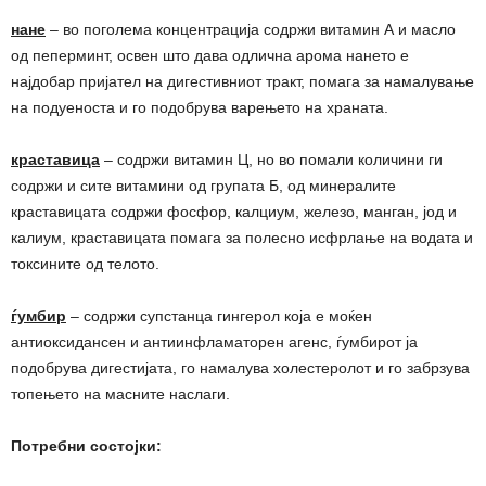
нане
– во поголема концентрација содржи витамин А и масло
од пеперминт, освен што дава одлична арома нането е
најдобар пријател на дигестивниот тракт, помага за намалување
на подуеноста и го подобрува варењето на храната.
краставица
– содржи витамин Ц, но во помали количини ги
содржи и сите витамини од групата Б, од минералите
краставицата содржи фосфор, калциум, железо, манган, јод и
калиум, краставицата помага за полесно исфрлање на водата и
токсините од телото.
ѓумбир
– содржи супстанца гингерол која е моќен
антиоксидансен и антиинфламаторен агенс, ѓумбирот ја
подобрува дигестијата, го намалува холестеролот и го забрзува
топењето на масните наслаги.
Потребни состојки: