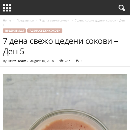
Home
Предизвици
7 дена свежи сокови
7 дена свежо цедени сокови – Ден
5
ПРЕДИЗВИЦИ
7 ДЕНА СВЕЖИ СОКОВИ
7 дена свежо цедени сокови –
Ден 5
By
Fitlife Team
-
August 10, 2018
287
0