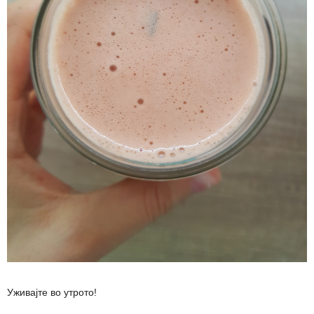
Уживајте во утрото!