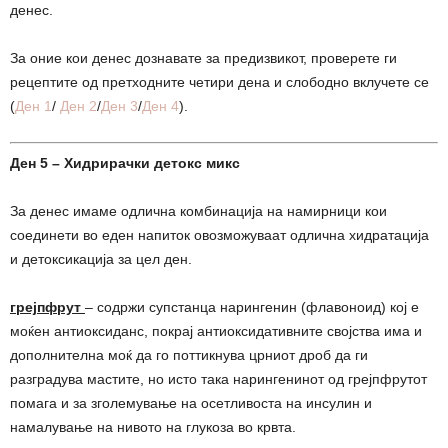
денес.
За оние кои денес дознавате за предизвикот, проверете ги
рецептите од претходните четири дена и слободно вклучете се
(
Ден 1
/
Ден 2
/
Ден 3
/
Ден 4
).
Ден 5 – Хидрирачки детокс микс
За денес имаме одлична комбинација на намирници кои
соединети во еден напиток овозможуваат одлична хидратација
и детоксикација за цел ден.
грејпфрут
– содржи супстанца нарингенин (флавоноид) кој е
моќен антиоксиданс, покрај антиоксидативните својства има и
дополнителна моќ да го поттикнува црниот дроб да ги
разградува мастите, но исто така нарингенинот од грејпфрутот
помага и за зголемување на осетливоста на инсулин и
намалување на нивото на глукоза во крвта.