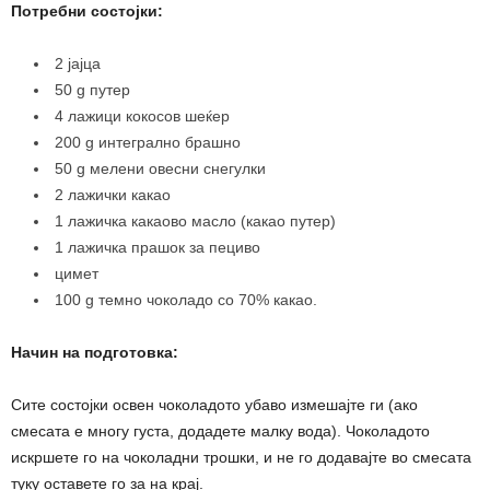
Потребни состојки:
2 јајца
50 g путер
4 лажици кокосов шеќер
200 g интегрално брашно
50 g мелени овесни снегулки
2 лажички какао
1 лажичка какаово масло (какао путер)
1 лажичка прашок за пециво
цимет
100 g темно чоколадо со 70% какао.
Начин на подготовка:
Сите состојки освен чоколадото убаво измешајте ги (ако
смесата е многу густа, додадете малку вода). Чоколадото
искршете го на чоколадни трошки, и не го додавајте во смесата
туку оставете го за на крај.