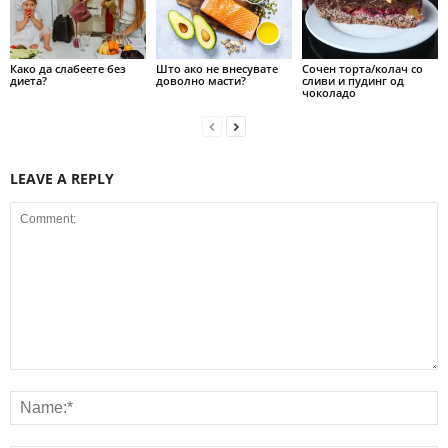
Како да слабеете без
Што ако не внесувате
Сочен торта/колач со
диета?
доволно масти?
сливи и пудинг од
чоколадо
LEAVE A REPLY