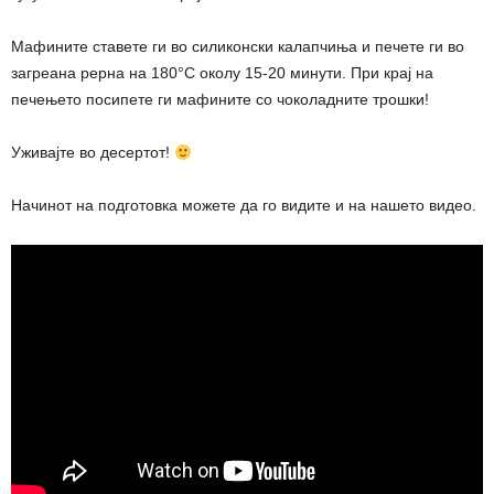
Мафините ставете ги во силиконски калапчиња и печете ги во
загреана рерна на 180°С околу 15-20 минути. При крај на
печењето посипете ги мафините со чоколадните трошки!
Уживајте во десертот!
Начинот на подготовка можете да го видите и на нашето видео.