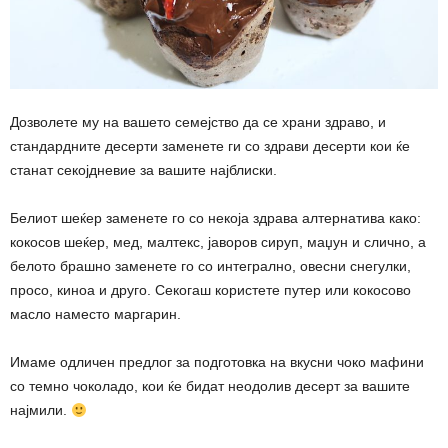
Дозволете му на вашето семејство да се храни здраво, и
стандардните десерти заменете ги со здрави десерти кои ќе
станат секојдневие за вашите најблиски.
Белиот шеќер заменете го со некоја здрава алтернатива како:
кокосов шеќер, мед, малтекс, јаворов сируп, маџун и слично, а
белото брашно заменете го со интегрално, овесни снегулки,
просо, киноа и друго. Секогаш користете путер или кокосово
масло наместо маргарин.
Имаме одличен предлог за подготовка на вкусни чоко мафини
со темно чоколадо, кои ќе бидат неодолив десерт за вашите
најмили.