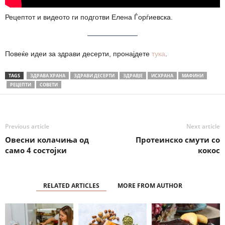
Рецептот и видеото ги подготви Елена Ѓорѓиевска.
Повеќе идеи за здрави десерти, пронајдете
тука
.
TAGS
ЗДРАВА ХРАНА
ЗДРАВИ ДЕСЕРТИ
ЗДРАВЈЕ
ИСХРАНА
МАФИНИ
РЕЦЕПТИ
СОВЕТИ
Previous article
Next article
Овесни колачиња од
Протеинско смути со
само 4 состојки
кокос
RELATED ARTICLES
MORE FROM AUTHOR