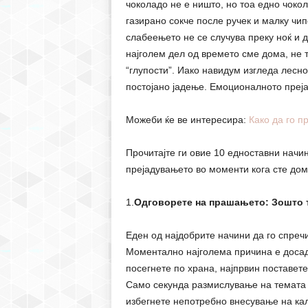
чоколадо не е ништо, но тоа едно чокола
газирано сокче после ручек и малку чи
слабеењето не се случува преку ноќ и д
најголем дел од времето сме дома, не т
“глупости”. Иако навидум изгледа лесно
постојано јадење. Емоционалното преј
Можеби ќе ве интересира:
Како да го 
Прочитајте ги овие 10 едноставни начин
прејадувањето во моменти кога сте дом
1.
Одговорете на прашањето: Зошто 
Еден од најдобрите начини да го спреч
Моментално најголема причина е досада
посегнете по храна, најпрвин поставете
Само секунда размислување на темата ќ
избегнете непотребно внесување на ка