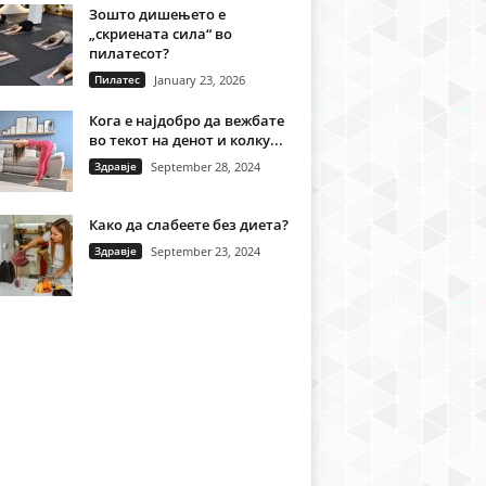
Зошто дишењето е
„скриената сила“ во
пилатесот?
Пилатес
January 23, 2026
Кога е најдобро да вежбате
во текот на денот и колку...
Здравје
September 28, 2024
Како да слабеете без диета?
Здравје
September 23, 2024