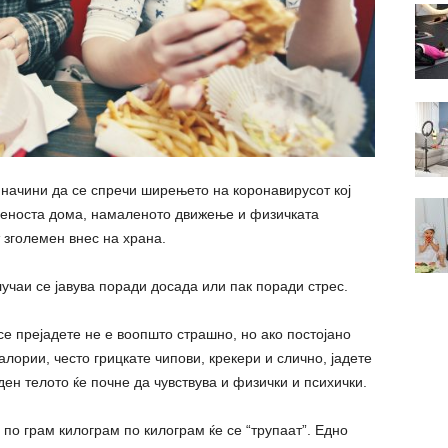
 начини да се спречи ширењето на коронавирусот кој
реноста дома, намаленото движење и физичката
т зголемен внес на храна.
лучаи се јавува поради досада или пак поради стрес.
се прејадете не е воопшто страшно, но ако постојано
алории, често грицкате чипови, крекери и слично, јадете
ден телото ќе почне да чувствува и физички и психички.
 по грам килограм по килограм ќе се “трупаат”. Едно