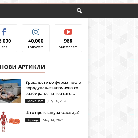
6,000
40,000
968
Fans
Followers
Subscribers
ЈНОВИ АРТИКЛИ
Враќањето во форма после
породување започнува со
разбирање на тоа што...
Бременост
July 16, 2026
Што претставува фасција?
Здравје
May 14, 2026