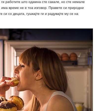
 ги работите што одамна сте сакале, но сте немале
га има време не е тоа изговор. Правете си природни
е си со децата, гушкајте ги и радувајте му се на