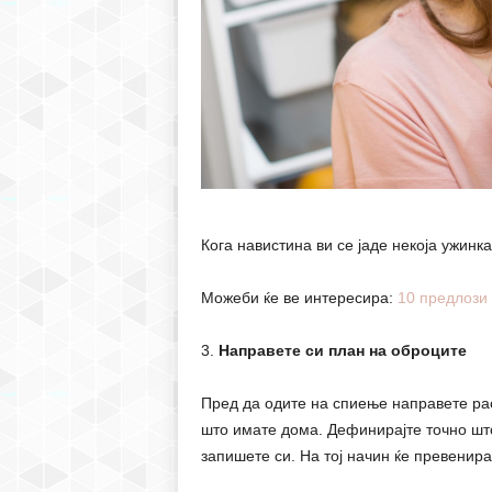
Кога навистина ви се јаде некоја ужинк
Можеби ќе ве интересира:
10 предлози
3.
Направете си план на оброците
Пред да одите на спиење направете рас
што имате дома. Дефинирајте точно што 
запишете си. На тој начин ќе превенир