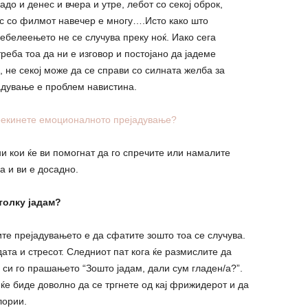
до и денес и вчера и утре, лебот со секој оброк,
пс со филмот навечер е многу….Исто како што
ебелеењето не се случува преку ноќ. Иако сега
реба тоа да ни е изговор и постојано да јадеме
, не секој може да се справи со силната желба за
адување е проблем навистина.
прекинете емоционалното прејадување?
и кои ќе ви помогнат да го спречите или намалите
а и ви е досадно.
толку јадам?
ите прејадувањето е да сфатите зошто тоа се случува.
та и стресот. Следниот пат кога ќе размислите да
 си го прашањето “Зошто јадам, дали сум гладен/а?”.
е биде доволно да се тргнете од кај фрижидерот и да
лории.