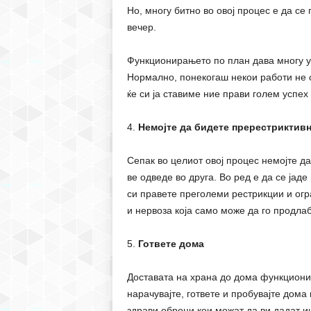
Но, многу битно во овој процес е да се 
вечер.
Функционирањето по план дава многу уб
Нормално, понекогаш некои работи не с
ќе си ја ставиме ние прави голем успех
4.
Немојте да бидете пререстриктив
Сепак во целиот овој процес немојте д
ве одведе во друга. Во ред е да се јаде
си правете преголеми рестрикции и ог
и нервоза која само може да го продла
5.
Гответе дома
Доставата на храна до дома функционир
нарачувајте, гответе и пробувајте дома 
здрави оброци кои можат да ви дадат ин