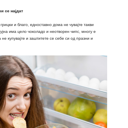
ви се најдат
грицки и благо, едноставно дома не чувајте такви
кујна има цело чоколадо и неотворен чипс, многу е
а не купувајте и заштитете се себе си од празни и