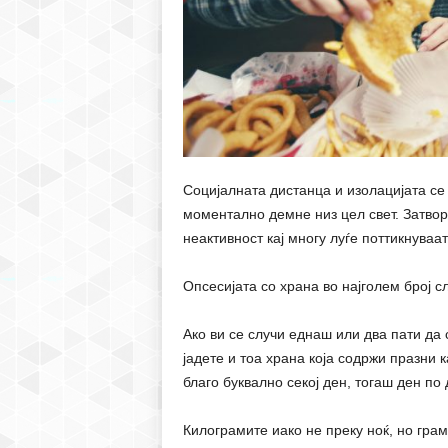
Социјалната дистанца и изолацијата се
моментално демне низ цел свет. Затво
неактивност кај многу луѓе поттикнуваа
Опсесијата со храна во најголем број с
Ако ви се случи еднаш или два пати да 
јадете и тоа храна која содржи празни к
благo буквално секој ден, тогаш ден по 
Килограмите иако не преку ноќ, но грам