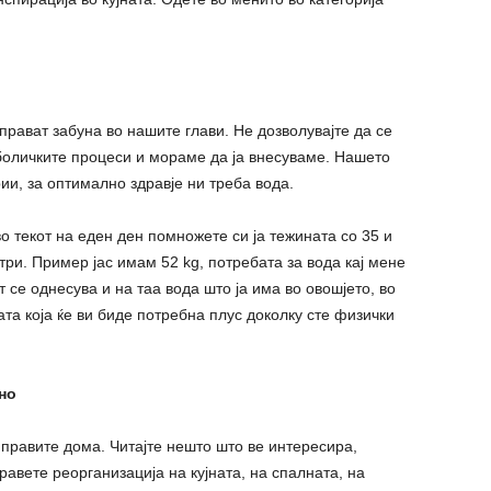
прават забуна во нашите глави. Не дозволувајте да се
боличките процеси и мораме да ја внесуваме. Нашето
ии, за оптимално здравје ни треба вода.
во текот на еден ден помножете си ја тежината со 35 и
ри. Пример јас имам 52 kg, потребата за вода кај мене
т се однесува и на таа вода што ја има во овошјето, во
ата која ќе ви биде потребна плус доколку сте физички
но
 правите дома. Читајте нешто што ве интересира,
равете реорганизација на кујната, на спалната, на