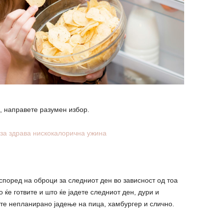
а, направете разумен избор.
 за здрава нискокалорична ужина
поред на оброци за следниот ден во зависност од тоа
ќе готвите и што ќе јадете следниот ден, дури и
ате непланирано јадење на пица, хамбургер и слично.