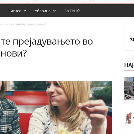
Фитнес
Убавина
За FitLife
њето во карантинските денови?
ите прејадувањето во
3
енови?
НА