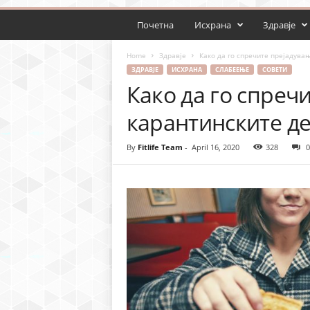
Почетна
Исхрана
Здравје
Home
Здравје
Како да го спречите прејадува
ЗДРАВЈЕ
ИСХРАНА
СЛАБЕЕЊЕ
СОВЕТИ
Како да го спреч
карантинските д
By
Fitlife Team
-
April 16, 2020
328
0