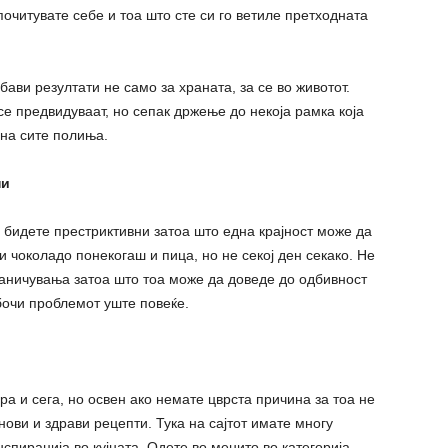
почитувате себе и тоа што сте си го ветиле претходната
ави резултати не само за храната, за се во животот.
е предвидуваат, но сепак држење до некоја рамка која
 на сите полиња.
ни
а бидете престриктивни затоа што една крајност може да
 и чоколадо понекогаш и пица, но не секој ден секако. Не
раничувања затоа што тоа може да доведе до одбивност
бочи проблемот уште повеќе.
а и сега, но освен ако немате цврста причина за тоа не
нови и здрави рецепти. Тука на сајтот имате многу
спирација во кујната. Одете во менито во категорија