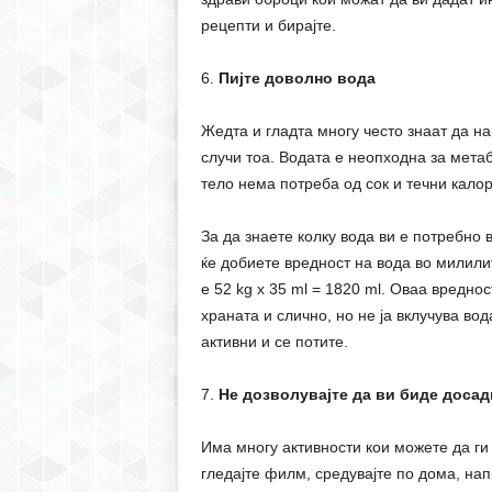
рецепти и бирајте.
6.
Пијте доволно вода
Жедта и гладта многу често знаат да на
случи тоа. Водата е неопходна за мета
тело нема потреба од сок и течни калор
За да знаете колку вода ви е потребно 
ќе добиете вредност на вода во милилит
е 52 kg х 35 ml = 1820 ml. Оваа вреднос
храната и слично, но не ја вклучува вод
активни и се потите.
7.
Не дозволувајте да ви биде досад
Има многу активности кои можете да ги
гледајте филм, средувајте по дома, нап