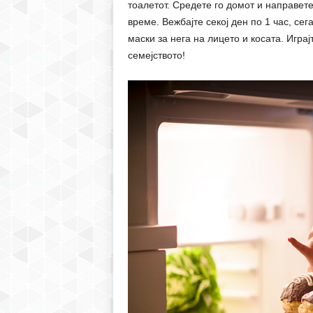
тоалетот. Средете го домот и направете
време. Вежбајте секој ден по 1 час, се
маски за нега на лицето и косата. Играјт
семејството!