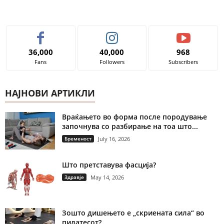
36,000
40,000
968
Fans
Followers
Subscribers
НАЈНОВИ АРТИКЛИ
Враќањето во форма после породување
започнува со разбирање на тоа што...
Бременост
July 16, 2026
Што претставува фасција?
Здравје
May 14, 2026
Зошто дишењето е „скриената сила“ во
пилатесот?