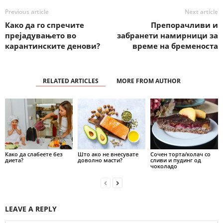
Previous article
Next article
Како да го спречите
Препорачливи и
прејадувањето во
забранети намирници за
карантинските денови?
време на бременоста
RELATED ARTICLES
MORE FROM AUTHOR
Како да слабеете без
Што ако не внесувате
Сочен торта/колач со
диета?
доволно масти?
сливи и пудинг од
чоколадо
LEAVE A REPLY