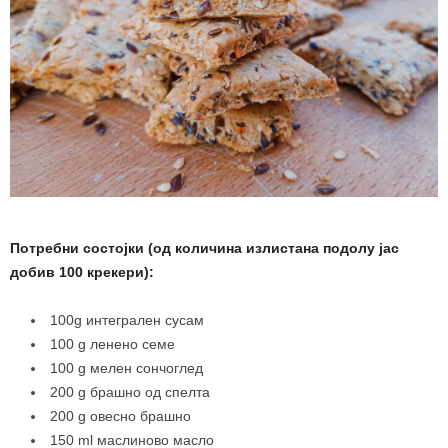
Потребни состојки (од количина
излистана подолу јас
добив 100 крекери):
100g интегрален сусам
100 g ленено семе
100 g мелен сончоглед
200 g брашно од спелта
200 g овесно брашно
150 ml маслиново масло