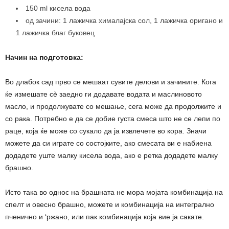
150 ml кисела вода
од зачини: 1 лажичка хималајска сол, 1 лажичка оригано и
1 лажичка благ буковец
Начин на подготовка:
Во длабок сад прво се мешаат сувите делови и зачините. Кога
ќе измешате сè заедно ги додавате водата и маслиновото
масло, и продолжувате со мешање, сега може да продолжите и
со рака. Потребно е да се добие густа смеса што не се лепи по
раце, која ќе може со сукало да ја извлечете во кора. Значи
можете да си играте со состојките, ако смесата ви е набиена
додадете уште малку кисела вода, ако е ретка додадете малку
брашно.
Исто така во однос на брашната не мора мојата комбинација на
спелт и овесно брашно, можете и комбинација на интегрално
пченично и ‘ржано, или пак комбинација која вие ја сакате.