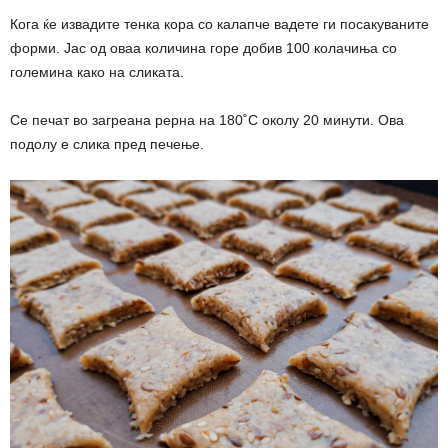
Кога ќе извадите тенка кора со калапче вадете ги посакуваните
форми. Јас од оваа количина горе добив 100 колачиња со
големина како на сликата.
Се печат во загреана рерна на 180˚С околу 20 минути. Ова
подолу е слика пред печење.