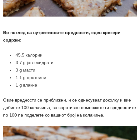
Во поглед на нутритивните вредности, еден крекери
содржи:
45.5 калории
3.7 g јаглехидрати
3 g масти
1.1 g протеини
1 g влакна
Овие вредности се приближни, и се однесуваат доколку и вие
добиете 100 колачиња, во спротивно помножете ги вредностите
по 100 па поделете со вашиот број на колачиња.