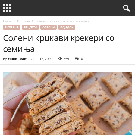
Home
Исхрана
Солени крцкави крекери со семиња
ИСХРАНА
РЕЦЕПТИ
ОБРОЦИ
ПОЈАДОК
Солени крцкави крекери со
семиња
By
Fitlife Team
-
April 17, 2020
665
0