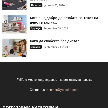
Пилатес
January 23, 2026
Кога е најдобро да вежбате во текот на
денот и колку...
Здравје
September 28, 2024
Како да слабеете без диета?
Здравје
September 23, 2024
Fitlife е место каде здравиот живот станува навика
Contact us:
contact@yoursite.com
ПОПУЛАРНИ КАТЕГОРИИ