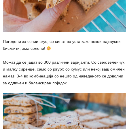
Погодени за сечии вкус, се сипат во уста како некои највкусни
бисквити, ама солени!
Можат да се јадат во 300 различни варијанти. Со свеж зеленчук
и малку сиренце, само со јогурт, со хумус или некој ваш омилен
намаз. 3-4 во комбинација со нешто од наведеното се доволни
за одличен и балансиран појадок.