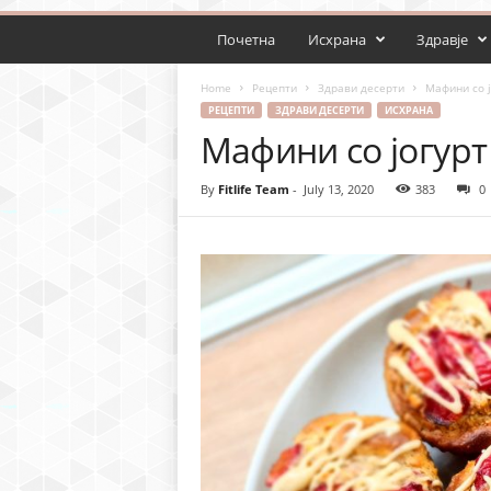
Почетна
Исхрана
Здравје
Home
Рецепти
Здрави десерти
Мафини со ј
РЕЦЕПТИ
ЗДРАВИ ДЕСЕРТИ
ИСХРАНА
Мафини со јогур
By
Fitlife Team
-
July 13, 2020
383
0