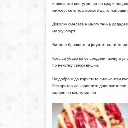
и овесните снегулки, па на крај и пеци
миксер, сето тоа можете да го направит
Доколку смесата е многу течна додадете
малку јогурт.
Битно е брашното и јогуртот да ги мери
Кога сè убаво ќе се соедини, излијте ј
по неколку свежи вишни.
Најдобро е да користите силиконски ка
без притоа да користите дополнително 
мафин со малку масло.