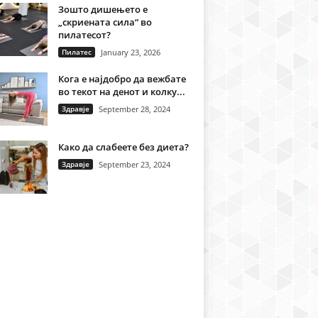
Зошто дишењето е
„скриената сила“ во
пилатесот?
Пилатес
January 23, 2026
Кога е најдобро да вежбате
во текот на денот и колку...
Здравје
September 28, 2024
Како да слабеете без диета?
Здравје
September 23, 2024