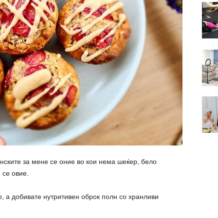
нските за мене се оние во кои нема шеќер, бело
 се овие.
о, а добивате нутритивен оброк полн со хранливи