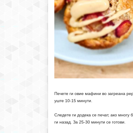
Печете ги овие мафини во загреана рер
уште 10-15 минути.
Следете ги додека се печат, ако многу 
ги назад. За 25-30 минути се готови.