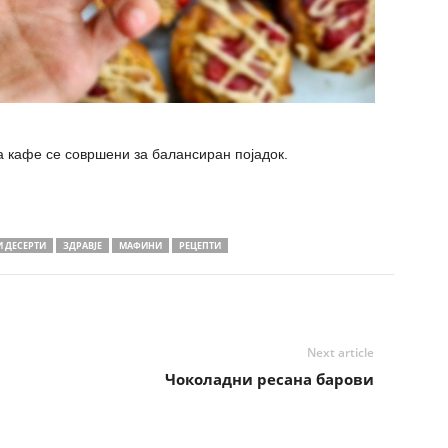
а кафе се совршени за балансиран појадок.
 ДЕСЕРТИ
ЗДРАВЈЕ
МАФИНИ
РЕЦЕПТИ
Next article
Чоколадни ресана барови