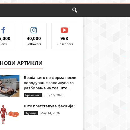
6,000
40,000
968
Fans
Followers
Subscribers
ЈНОВИ АРТИКЛИ
Враќањето во форма после
породување започнува со
разбирање на тоа што...
Бременост
July 16, 2026
Што претставува фасција?
Здравје
May 14, 2026