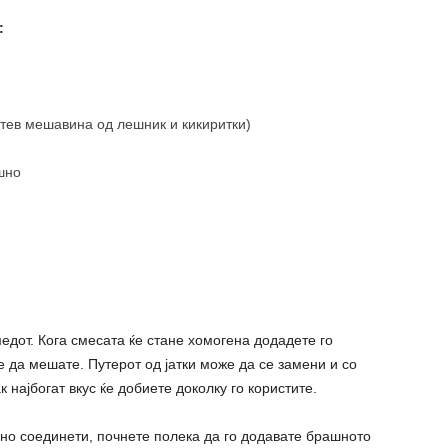
:
истев мешавина од лешник и кикиритки)
шно
медот. Кога смесата ќе стане хомогена додадете го
те да мешате. Путерот од јатки може да се замени и со
 најбогат вкус ќе добиете доколку го користите.
но соединети, почнете полека да го додавате брашното