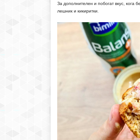
За дополнителен и побогат вкус, кога б
лешник и кикиритки.