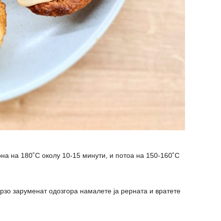
на на 180˚С околу 10-15 минути, и потоа на 150-160˚С
брзо заруменат одозгора намалете ја рерната и вратете