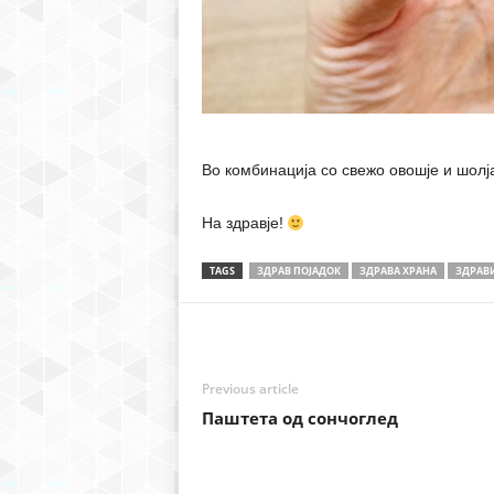
Во комбинација со свежо овошје и шолј
На здравје!
TAGS
ЗДРАВ ПОЈАДОК
ЗДРАВА ХРАНА
ЗДРАВИ
Previous article
Паштета од сончоглед