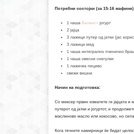
Потребни состојки (за 15-16 мафини)
1 чаша
Баланс+
јогурт
2 јајца
3 лажици путер од јатки (јас кор
3 лажици мед
1 чаша интегрално пченично бра
1 чаша овесни снегулки
1 лажичка пециво
свежи вишни.
Начин на подготовка:
Со миксер првин изматете ги јајцата и 
путерот од јатки и јогуртот, и продолже
маслиново масло или кокосово, но сепак
Кога течните намирници ќе бидат целос