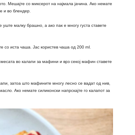
вото. Мешајте со миксерот на најмала јачина. Ако немате
е и во блендер.
 уште малку брашно, а ако пак е многу густа ставете
те со иста чаша. Јас користев чаша од 200 ml.
а смесата во калапи за мафини и врз секој мафин ставете
лапи, затоа што мафините многу лесно се вадат од нив,
масло. Ако немате силиконски напрскајте го калапот за