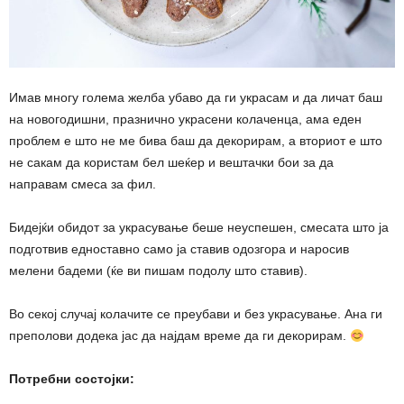
Имав многу голема желба убаво да ги украсам и да личат баш
на новогодишни, празнично украсени колаченца, ама еден
проблем е што не ме бива баш да декорирам, а вториот е што
не сакам да користам бел шеќер и вештачки бои за да
направам смеса за фил.
Бидејќи обидот за украсување беше неуспешен, смесата што ја
подготвив едноставно само ја ставив одозгора и наросив
мелени бадеми (ќе ви пишам подолу што ставив).
Во секој случај колачите се преубави и без украсување. Ана ги
преполови додека јас да најдам време да ги декорирам.
Потребни состојки: