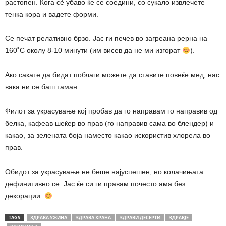
растопен. Кога сè убаво ќе се соедини, со сукало извлечете
тенка кора и вадете форми.
Се печат релативно брзо. Јас ги печев во загреана рерна на
160˚С околу 8-10 минути (им висев да не ми изгорат
).
Ако сакате да бидат поблаги можете да ставите повеќе мед, нас
вака ни се баш таман.
Филот за украсување кој пробав да го направам го направив од
белка, кафеав шеќер во прав (го направив сама во блендер) и
какао, за зелената боја наместо какао искористив хлорела во
прав.
Обидот за украсување не беше најуспешен, но колачињата
дефинитивно се. Јас ќе си ги правам почесто ама без
декорации.
TAGS
ЗДРАВА УЖИНА
ЗДРАВА ХРАНА
ЗДРАВИ ДЕСЕРТИ
ЗДРАВЈЕ