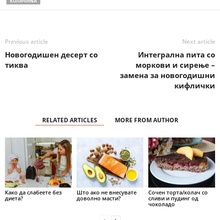
КОЛАЧИЊА
Previous article
Next article
Новогодишен десерт со
Интегрална пита со
тиква
моркови и сирење –
замена за новогодишни
кифлички
RELATED ARTICLES
MORE FROM AUTHOR
Како да слабеете без
Што ако не внесувате
Сочен торта/колач со
диета?
доволно масти?
сливи и пудинг од
чоколадо