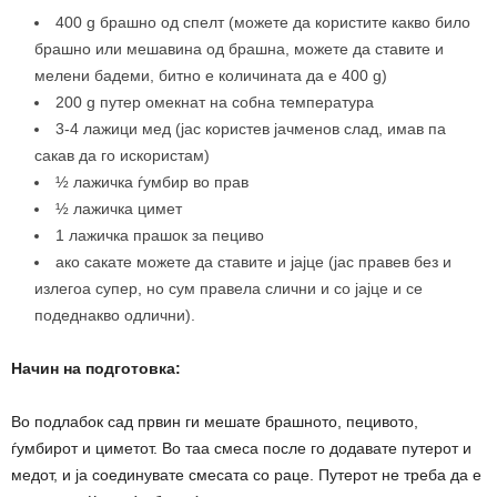
400 g брашно од спелт (можете да користите какво било
брашно или мешавина од брашна, можете да ставите и
мелени бадеми, битно е количината да е 400 g)
200 g путер омекнат на собна температура
3-4 лажици мед (јас користев јачменов слад, имав па
сакав да го искористам)
½ лажичка ѓумбир во прав
½ лажичка цимет
1 лажичка прашок за пециво
ако сакате можете да ставите и јајце (јас правев без и
излегоа супер, но сум правела слични и со јајце и се
подеднакво одлични).
Начин на подготовка:
Во подлабок сад првин ги мешате брашното, пецивото,
ѓумбирот и циметот. Во таа смеса после го додавате путерот и
медот, и ја соединувате смесата со раце. Путерот не треба да е