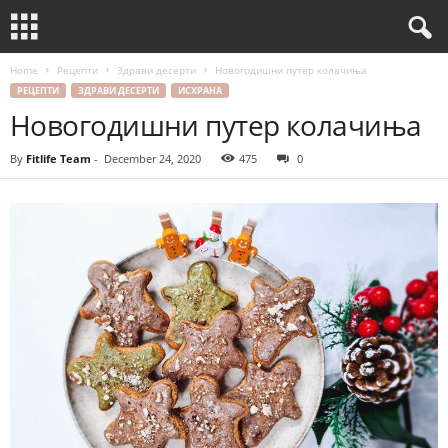
Home
Рецепти
Здрави десерти
Новогодишни путер колачиња
РЕЦЕПТИ
ЗДРАВИ ДЕСЕРТИ
ИСХРАНА
Новогодишни путер колачиња
By
Fitlife Team
-
December 24, 2020
475
0