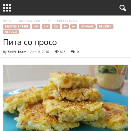
Home
Рецепти за бебе
10+
Пита со просо
РЕЦЕПТИ ЗА БЕБЕ
10+
11+
12+
8+
9+
ИСХРАНА
РЕЦЕПТИ
ОБРОЦИ
Пита со просо
By
Fitlife Team
-
April 6, 2018
823
0