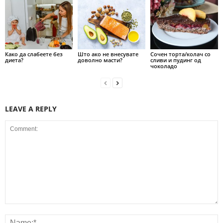
Како да слабеете без
Што ако не внесувате
Сочен торта/колач со
диета?
доволно масти?
сливи и пудинг од
чоколадо
LEAVE A REPLY