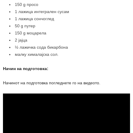
150 g просо
1 лажица интегрален сусам
1 лажица сончоглед
50 g путер
150 g моцарела
2 јајца
½ лажичка сода бикарбона
малку хималајска сол.
Начин на подготовка:
Начинот на подготовка погледнете го на видеото.