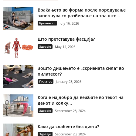
Враќањето во форма после породување
започнува со разбирање на тоа што...
Бременост
July 16, 2026
Што претставува фасција?
Здравје
May 14, 2026
Зошто дишењето е „скриената сила“ во
пилатесот?
Пилатес
January 23, 2026
Кога е најдобро да вежбате во текот на
денот и колку...
Здравје
September 28, 2024
Како да слабеете без диета?
Здравје
September 23, 2024