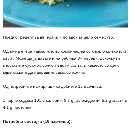
Предлог рецепт за вечера или појадок за цело семејство.
Одлична е и за најмалите, во комбинација со кисело млеко или
јогурт. Може да ја давате и на бебиња 8+ месеци, доколку ги
изоставите сусамот, сончогледот и солта, и наместо со цело
јајце можете да направите само со жолчка.
Од потребните намирници ќе добиете 16 парчиња.
1 парче содржи 101.6 калории, 5.7 g јаглехидрати, 6.2 g масти и
4.1 g протеини.
Потребни состојки (16 парчиња):