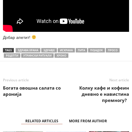
Добар апетит!
TAGS
ЗДРАВА ХРАНА
ЗДРАВЈЕ
ИСХРАНА
ПИТА
ПОЈАДОК
ПРОСО
РЕЦЕПТИ
УТРИНСКИ РИТУАЛИ
ХРОНО
Previous article
Next article
Богата овошна салата со
Колку кафе и кофеин
аронија
дневно е навистина
премногу?
RELATED ARTICLES
MORE FROM AUTHOR