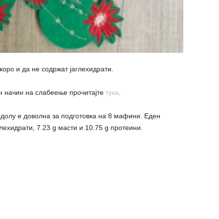
оро и да не содржат јаглехидрати.
ен начин на слабеење прочитајте
тука
.
долу е доволна за подготовка на 8 мафини. Еден
лехидрати, 7.23 g масти и 10.75 g протеини.