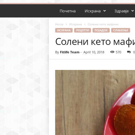
Почетна
Исхрана
Здравје
Home
Исхрана
Солени кето мафини
ИСХРАНА
РЕЦЕПТИ
ПОЈАДОК
СЛАБЕЕЊЕ
Солени кето маф
By
Fitlife Team
-
April 10, 2018
570
0