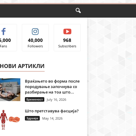
6,000
40,000
968
Fans
Followers
Subscribers
ЈНОВИ АРТИКЛИ
Враќањето во форма после
породување започнува со
разбирање на тоа што...
Бременост
July 16, 2026
Што претставува фасција?
Здравје
May 14, 2026