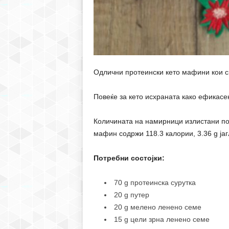
Одлични протеински кето мафини кои ск
Повеќе за кето исхраната како ефикас
Количината на намирници излистани по
мафин содржи 118.3 калории, 3.36 g јаг
Потребни состојки:
70 g протеинска сурутка
20 g путер
20 g мелено ленено семе
15 g цели зрна ленено семе