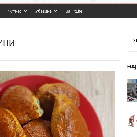
Фитнес
Убавина
За FitLife
ини
3
НА