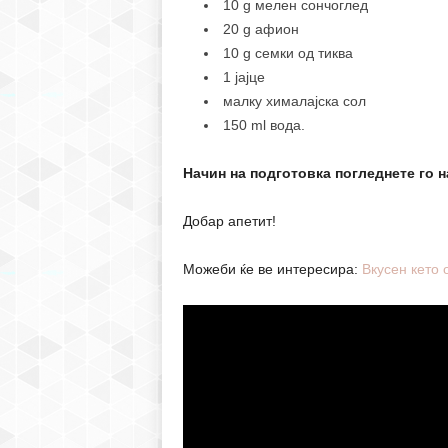
10 g мелен сончоглед
20 g афион
10 g семки од тиква
1 јајце
малку хималајска сол
150 ml вода.
Начин на подготовка погледнете го н
Добар апетит!
Можеби ќе ве интересира:
Вкусен кето 