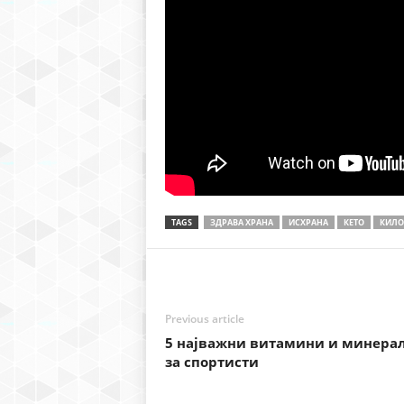
TAGS
ЗДРАВА ХРАНА
ИСХРАНА
КЕТО
КИЛО
Previous article
5 најважни витамини и минера
за спортисти