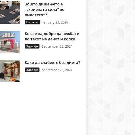
Зошто дишењето е
„скриената сила“ во
пилатесот?
Пилатес
January 23, 2026
Кога е најдобро да вежбате
во текот на денот и колку...
Здравје
September 28, 2024
Како да слабеете без диета?
Здравје
September 23, 2024