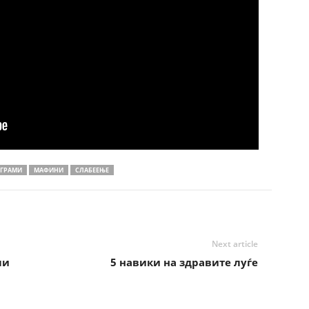
ГРАМИ
МАФИНИ
СЛАБЕЕЊЕ
Next article
ли
5 навики на здравите луѓе