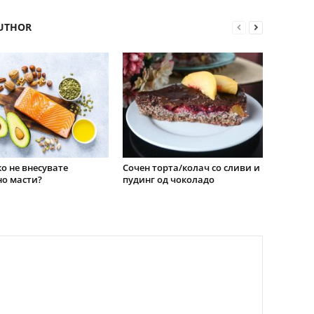
UTHOR
о не внесувате
Сочен торта/колач со сливи и
о масти?
пудинг од чоколадо