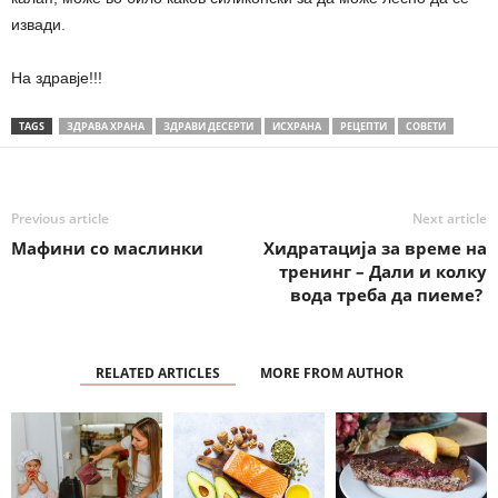
извади.
На здравје!!!
TAGS
ЗДРАВА ХРАНА
ЗДРАВИ ДЕСЕРТИ
ИСХРАНА
РЕЦЕПТИ
СОВЕТИ
Previous article
Next article
Мафини со маслинки
Хидратација за време на
тренинг – Дали и колку
вода треба да пиеме?
RELATED ARTICLES
MORE FROM AUTHOR