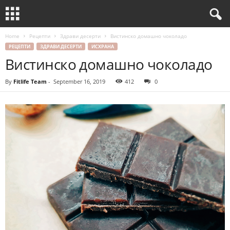
Home
Рецепти
Здрави десерти
Вистинско домашно чоколадо
РЕЦЕПТИ
ЗДРАВИ ДЕСЕРТИ
ИСХРАНА
Вистинско домашно чоколадо
By
Fitlife Team
-
September 16, 2019
412
0