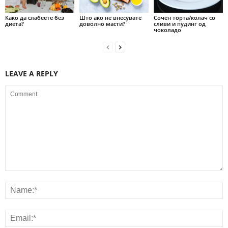
Како да слабеете без
Што ако не внесувате
Сочен торта/колач со
диета?
доволно масти?
сливи и пудинг од
чоколадо
LEAVE A REPLY