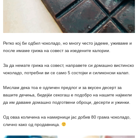
Ретко кој би одбил чоколадо, но многу често јадеме, уживаме и
после имаме грижа на совест за изедените калории.
За да немате грижа на совест, направете си домашно вистинско
чоколадо, потребни ви се само 5 состојки и силиконски калап.
Мислам дека тоа е одличен предлог и за вкусен десерт за
вашите дечиња, бидејќи секогаш е подобро на нашите најмили
да им даваме домашно подготвени оброци, десерти и ужинки.
Од оваа количина на намирници јас добив 80 грама чоколадо,
слично како од продавница.