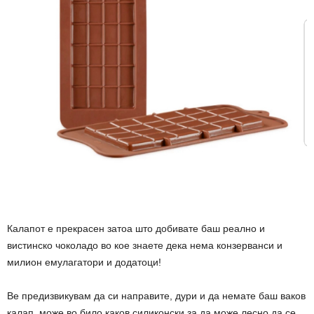
Калапот е прекрасен затоа што добивате баш реално и
вистинско чоколадо во кое знаете дека нема конзерванси и
милион емулагатори и додатоци!
Ве предизвикувам да си направите, дури и да немате баш ваков
калап, може во било каков силиконски за да може лесно да се