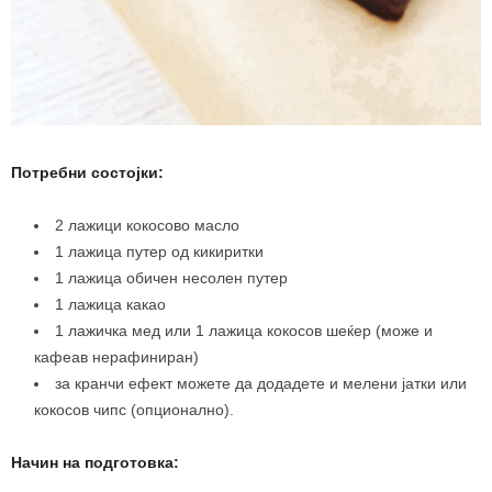
Потребни состојки:
2 лажици кокосово масло
1 лажица путер од кикиритки
1 лажица обичен несолен путер
1 лажица какао
1 лажичка мед или 1 лажица кокосов шеќер (може и
кафеав нерафиниран)
за кранчи ефект можете да додадете и мелени јатки или
кокосов чипс (опционално).
Начин на подготовка: