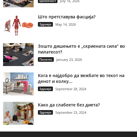
Бременост
July 16, 2026
Што претставува фасција?
Здравје
May 14, 2026
Зошто дишењето е „скриената сила“ во
пилатесот?
Пилатес
January 23, 2026
Кога е најдобро да вежбате во текот на
денот и колку...
Здравје
September 28, 2024
Како да слабеете без диета?
Здравје
September 23, 2024