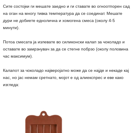
Сите состојки ги мешате заедно и ги ставате во огноотпорен сад
на оган на многу тивка температура да се соединат. Мешате
дури не добиете еднолична и хомогена смеса (околу 4-5
минути).
Потоа смесата ја излевате во силиконски калап за чоколадо и
оставате во замрзнувач за да се стегне побрзо (околу половина
час максимум).
Калапот за чоколадо најверојатно може да се најде и некаде кај
нас, но јас немам сретнато, мојот е од алиекспрес и еве како
изгледа: