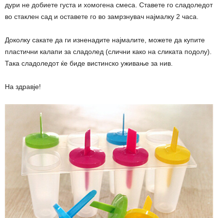
дури не добиете густа и хомогена смеса. Ставете го сладоледот
во стаклен сад и оставете го во замрзнувач најмалку 2 часа.
Доколку сакате да ги изненадите најмалите, можете да купите
пластични калапи за сладолед (слични како на сликата подолу).
Така сладоледот ќе биде вистинско уживање за нив.
На здравје!