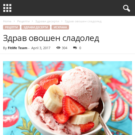
Home
Рецепти
Здрави десерти
Здрав овошен сладолед
РЕЦЕПТИ
ЗДРАВИ ДЕСЕРТИ
ИСХРАНА
Здрав овошен сладолед
By
Fitlife Team
-
April 3, 2017
304
0