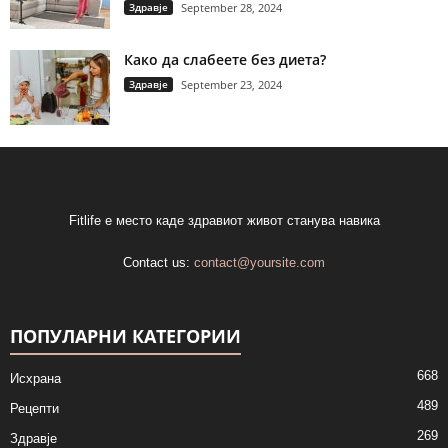
Здравје
September 28, 2024
Како да слабеете без диета?
Здравје
September 23, 2024
Fitlife е место каде здравиот живот станува навика
Contact us:
contact@yoursite.com
ПОПУЛАРНИ КАТЕГОРИИ
668
Исхрана
489
Рецепти
269
Здравје