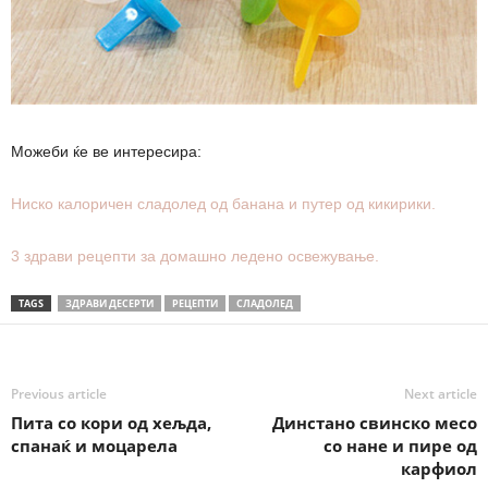
Можеби ќе ве интересира:
Ниско калоричен сладолед од банана и путер од кикирики.
3 здрави рецепти за домашно ледено освежување.
TAGS
ЗДРАВИ ДЕСЕРТИ
РЕЦЕПТИ
СЛАДОЛЕД
Previous article
Next article
Пита со кори од хељда,
Динстано свинско месо
спанаќ и моцарела
со нане и пире од
карфиол