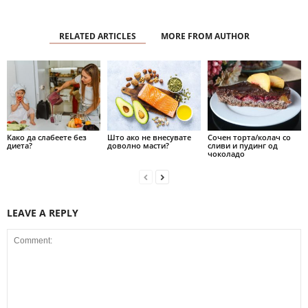
RELATED ARTICLES
MORE FROM AUTHOR
Како да слабеете без
Што ако не внесувате
Сочен торта/колач со
диета?
доволно масти?
сливи и пудинг од
чоколадо
LEAVE A REPLY