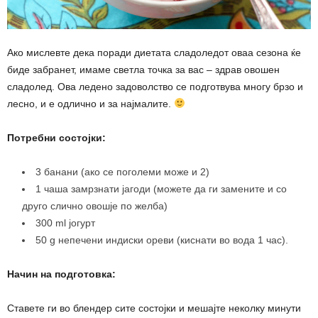
Ако мислевте дека поради диетата сладоледот оваа сезона ќе
биде забранет, имаме светла точка за вас – здрав овошен
сладолед. Ова ледено задоволство се подготвува многу брзо и
лесно, и е одлично и за најмалите.
Потребни состојки:
3 банани (ако се поголеми може и 2)
1 чаша замрзнати јагоди (можете да ги замените и со
друго слично овошје по желба)
300 ml јогурт
50 g непечени индиски ореви (киснати во вода 1 час).
Начин на подготовка:
Ставете ги во блендер сите состојки и мешајте неколку минути