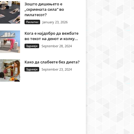
Зошто дишењето е
„скриената сила“ во
пилатесот?
Пилатес
January 23, 2026
Кога е најдобро да вежбате
во текот на денот и колку...
Здравје
September 28, 2024
Како да слабеете без диета?
Здравје
September 23, 2024