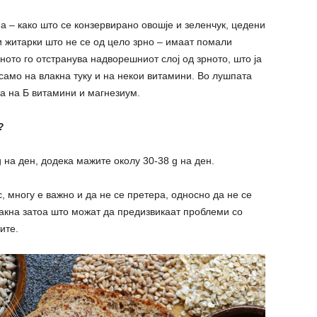
 – како што се конзервирано овошје и зеленчук, цедени
и житарки што не се од цело зрно – имаат помали
ото го отстранува надворешниот слој од зрното, што ја
само на влакна туку и на некои витамини. Во лушпата
а на Б витамини и магнезиум.
?
 на ден, додека мажите околу 30-38 g на ден.
, многу е важно и да не се претера, односно да не се
акна затоа што можат да предизвикаат проблеми со
ите.