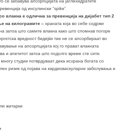
о се забавува апсорпцијата на јаглехидратите
ревенција од инсулински “spike”.
со влакна е одлична за превенција на дијабет тип 2
е на килограмите –
храната која во себе содржи
на затоа што самите влакна како што спомнав погоре
гетска вредност бидејќи тие не се апсорбираат во
авување на апсорпцијата кој го прават влакната
ва и апетитот затоа што подолго време сте сити.
многу студии потврдуваат дека исхрана богата со
лен ризик од појава на кардиоваскуларни заболувања и
ели житарки
и