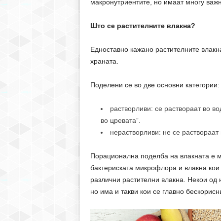
макронутриентите, но имаат многу важ
Што се растителните влакна?
Едноставно кажано растителните влакна
храната.
Поделени се во две основни категории:
растворливи: се раствораат во в
во цревата”.
нерастворливи: не се раствораат 
Порационална поделба на влакната е м
бактериската микрофлора и влакна кои
различни растителни влакна. Некои од 
но има и такви кои се главно бескорисн