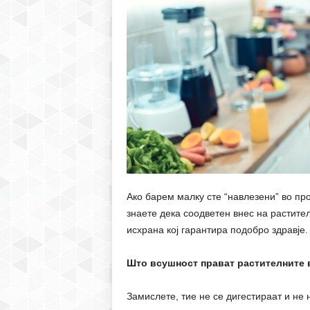
Ако барем малку сте “навлезени” во пр
знаете дека соодветен внес на растите
исхрана кој гарантира подобро здравје.
Што всушност прават растителните 
Замислете, тие не се дигестираат и не 