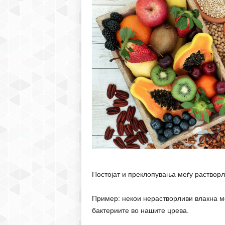
Постојат и преклопувања меѓу растворл
Пример: некои нерастворливи влакна м
бактериите во нашите црева.