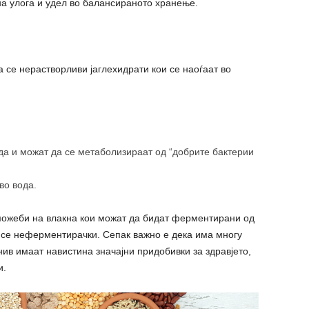
на улога и удел во балансираното хранење.
 се нерастворливи јаглехидрати кои се наоѓаат во
ода и можат да се метаболизираат од “добрите бактерии
во вода.
ожеби на влакна кои можат да бидат ферментирани од
 се неферментирачки. Сепак важно е дека има многу
нив имаат навистина значајни придобивки за здравјето,
и.