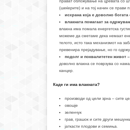
прават обложување на цревата со шт
(шеќерите) и на тој начин се прави п
исхрана која е доволно богата 
влакната помагаат за одржувањ
влакна има помала енергетска густи
можеме да сметаме дека немаат енер
телото, исто така механизмот на заб
превенира прејадување, но го одржу
подолг и поквалитетен живот –
доволно влакна се поврзува со нама
канцер.
Каде ги има влакната?
производи од цели зрна – сите ц
овошје
зеленчук
грав, грашок и сите други мешунк
јаткасти плодови и семиња.