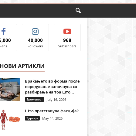
6,000
40,000
968
Fans
Followers
Subscribers
ЈНОВИ АРТИКЛИ
Враќањето во форма после
породување започнува со
разбирање на тоа што...
Бременост
July 16, 2026
Што претставува фасција?
Здравје
May 14, 2026