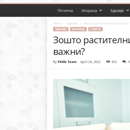
Почетна
Исхрана
Здравје
Home
Здравје
Зошто растителните влакна се 
ЗДРАВЈЕ
ИСХРАНА
СОВЕТИ
Зошто растителни
важни?
By
Fitlife Team
-
April 24, 2022
452
0