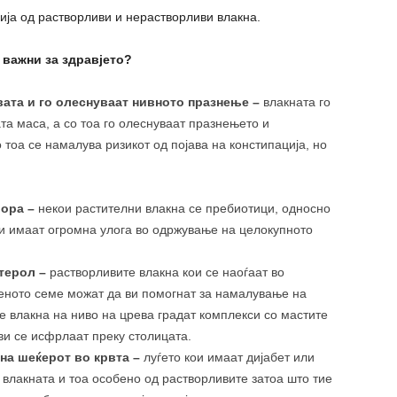
ја од растворливи и нерастворливи влакна.
 важни за здравјето?
вата и го олеснуваат нивното празнење –
влакната го
а маса, а со тоа го олеснуваат празнењето и
 тоа се намалува ризикот од појава на констипација, но
лора –
некои растителни влакна се пребиотици, односно
ои имаат огромна улога во одржување на целокупното
стерол –
растворливите влакна кои се наоѓаат во
неното семе можат да ви помогнат за намалување на
е влакна на ниво на црева градат комплекси со мастите
ви се исфрлаат преку столицата.
 на шеќерот во крвта –
луѓето кои имаат дијабет или
 влакната и тоа особено од растворливите затоа што тие