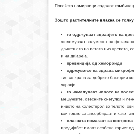
Повеќето намирници содржат комбинаци
Зошто растителните влакна се толку
го одржуваат здравјето на цре
зголемуваат волуменот на фекаланат
движењето на истата низ цревата, со
и на дијареја.
превенција од хемороиди
одржување на здрава микроф
тие се храна за добрите бактерии к
здравје.
го намалуваат нивото на холе
мешунките, овесните снегулки и ле
нивото на холестерол во телото, ови
кои тешко се апсорбираат и како так
влакната помагаат за контрола
предијабет имаат особена корист од