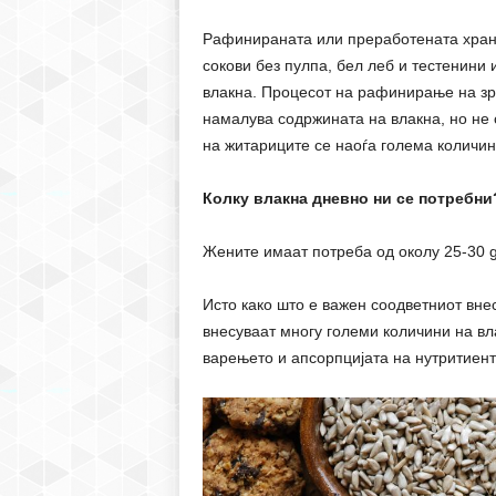
Рафинираната или преработената храна
сокови без пулпа, бел леб и тестенини 
влакна. Процесот на рафинирање на зрн
намалува содржината на влакна, но не 
на житариците се наоѓа голема количин
Колку влакна дневно ни се потребни
Жените имаат потреба од околу 25-30 g
Исто како што е важен соодветниот внес
внесуваат многу големи количини на вл
варењето и апсорпцијата на нутритиент