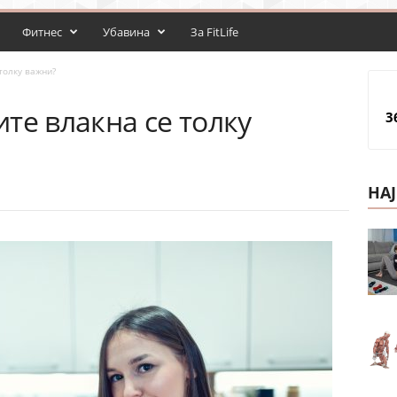
Фитнес
Убавина
За FitLife
толку важни?
те влакна се толку
3
НА