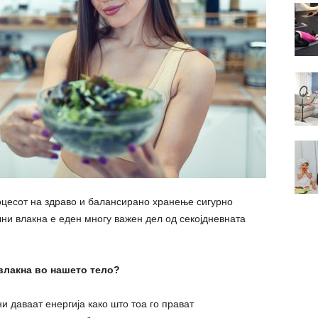
оцесот на здраво и балансирано хранење сигурно
лни влакна е еден многу важен дел од секојдневната
влакна во нашето тело?
ни даваат енергија како што тоа го прават