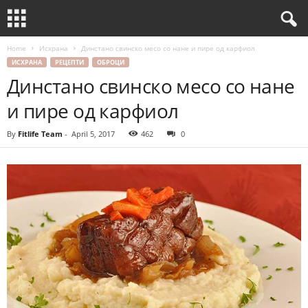
Home
Исхрана
Динстано свинско месо со нане и пире од карфиол
ИСХРАНА
РЕЦЕПТИ
ОБРОЦИ
Динстано свинско месо со нане
и пире од карфиол
By
Fitlife Team
-
April 5, 2017
462
0