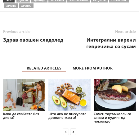
TAGS
ДИЕТА
ЗДРАВЈЕ
ИСХРАНА
КИЛОГРАМИ
РЕЦЕПТИ
СЛАБЕЕЊЕ
ХРАНА
ХРОНО
Previous article
Next article
Здрав овошен сладолед
Интегрални варени
ѓевречиња со сусам
RELATED ARTICLES
MORE FROM AUTHOR
Како да слабеете без
Што ако не внесувате
Сочен торта/колач со
диета?
доволно масти?
сливи и пудинг од
чоколадо