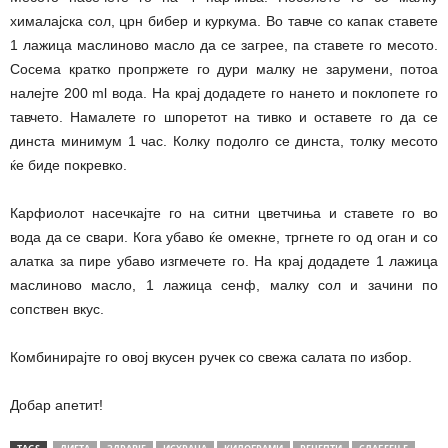
хималајска сол, црн бибер и куркума. Во тавче со капак ставете
1 лажица маслиново масло да се загрее, па ставете го месото.
Сосема кратко пропржете го дури малку не зарумени, потоа
налејте 200 ml вода. На крај додадете го нането и поклопете го
тавчето. Намалете го шпоретот на тивко и оставете го да се
динста минимум 1 час. Колку подолго се динста, толку месото
ќе биде покревко.
Карфиолот насечкајте го на ситни цветчиња и ставете го во
вода да се свари. Кога убаво ќе омекне, тргнете го од оган и со
алатка за пире убаво изгмечете го. На крај додадете 1 лажица
маслиново масло, 1 лажица сенф, малку сол и зачини по
сопствен вкус.
Комбинирајте го овој вкусен ручек со свежа салата по избор.
Добар апетит!