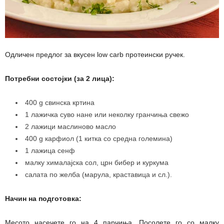
Одличен предлог за вкусен low carb протеински ручек.
Потребни состојки (за 2 лица):
400 g свинска кртина
1 лажичка суво нане или неколку гранчиња свежо
2 лажици маслиново масло
400 g карфиол (1 китка со средна големина)
1 лажица сенф
малку хималајска сол, црн бибер и куркума
салата по желба (марула, краставица и сл.).
Начин на подготовка:
Месото насечете го на 4 парчиња. Посолете го со малку