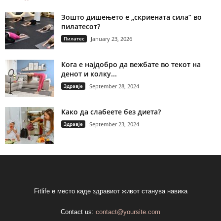
Зошто дишењето е „скриената сила“ во
пилатесот?
Пилатес
January 23, 2026
Кога е најдобро да вежбате во текот на
денот и колку...
Здравје
September 28, 2024
Како да слабеете без диета?
Здравје
September 23, 2024
Fitlife е место каде здравиот живот станува навика
Contact us:
contact@yoursite.com