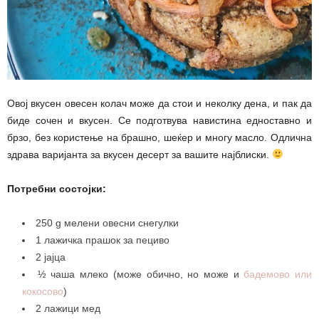
Овој вкусен овесен колач може да стои и неколку дена, и пак да
биде сочен и вкусен. Се подготвува навистина едноставно и
брзо, без користење на брашно, шеќер и многу масло. Одлична
здрава варијанта за вкусен десерт за вашите најблиски.
Потребни состојки:
250 g мелени овесни снегулки
1 лажичка прашок за пециво
2 јајца
½ чаша млеко (може обично, но може и
бадемово или
кокосово
)
2 лажици мед