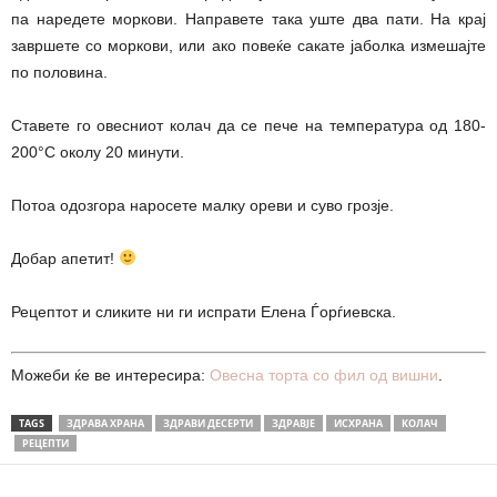
па наредете моркови. Направете така уште два пати. На крај
завршете со моркови, или ако повеќе сакате јаболка измешајте
по половина.
Ставете го овесниот колач да се пече на температура од 180-
200°С околу 20 минути.
Потоа одозгора наросете малку ореви и суво грозје.
Добар апетит!
Рецептот и сликите ни ги испрати Елена Ѓорѓиевска.
Можеби ќе ве интересира:
Овесна торта со фил од вишни
.
TAGS
ЗДРАВА ХРАНА
ЗДРАВИ ДЕСЕРТИ
ЗДРАВЈЕ
ИСХРАНА
КОЛАЧ
РЕЦЕПТИ