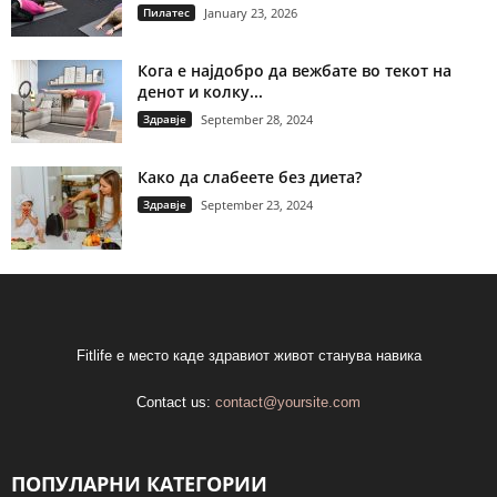
Пилатес
January 23, 2026
Кога е најдобро да вежбате во текот на
денот и колку...
Здравје
September 28, 2024
Како да слабеете без диета?
Здравје
September 23, 2024
Fitlife е место каде здравиот живот станува навика
Contact us:
contact@yoursite.com
ПОПУЛАРНИ КАТЕГОРИИ