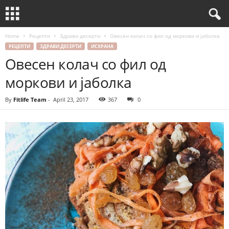
Home
Рецепти
Здрави десерти
Овесен колач со фил од моркови и јаболка
РЕЦЕПТИ
ЗДРАВИ ДЕСЕРТИ
ИСХРАНА
Овесен колач со фил од
моркови и јаболка
By
Fitlife Team
-
April 23, 2017
367
0