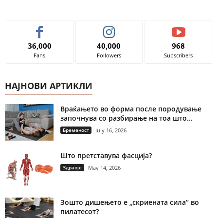
36,000
40,000
968
Fans
Followers
Subscribers
НАЈНОВИ АРТИКЛИ
Враќањето во форма после породување
започнува со разбирање на тоа што...
Бременост
July 16, 2026
Што претставува фасција?
Здравје
May 14, 2026
Зошто дишењето е „скриената сила“ во
пилатесот?