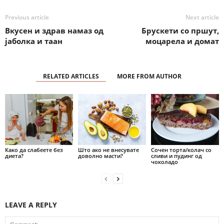
Previous article
Next article
Вкусен и здрав намаз од
Брускети со пршут,
јаболка и таан
моцарела и домат
RELATED ARTICLES
MORE FROM AUTHOR
Како да слабеете без
Што ако не внесувате
Сочен торта/колач со
диета?
доволно масти?
сливи и пудинг од
чоколадо
LEAVE A REPLY