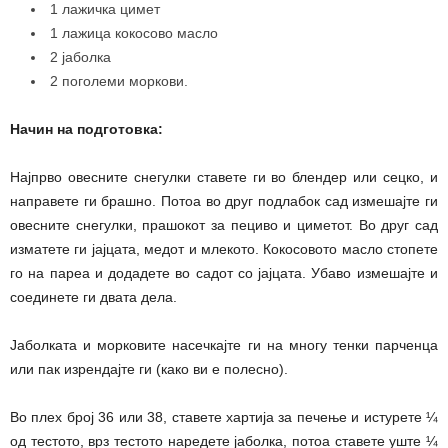
1 лажичка цимет
1 лажица кокосово масло
2 јаболка
2 поголеми моркови.
Начин на подготовка:
Најпрво овесните снегулки ставете ги во блендер или сецко, и
направете ги брашно. Потоа во друг подлабок сад измешајте ги
овесните снегулки, прашокот за пециво и циметот. Во друг сад
изматете ги јајцата, медот и млекото. Кокосовото масло стопете
го на пареа и додадете во садот со јајцата. Убаво измешајте и
соединете ги двата дела.
Јаболката и морковите насечкајте ги на многу тенки парченца
или пак изрендајте ги (како ви е полесно).
Во плех број 36 или 38, ставете хартија за печење и истурете ¼
од тестото, врз тестото наредете јаболка, потоа ставете уште ¼