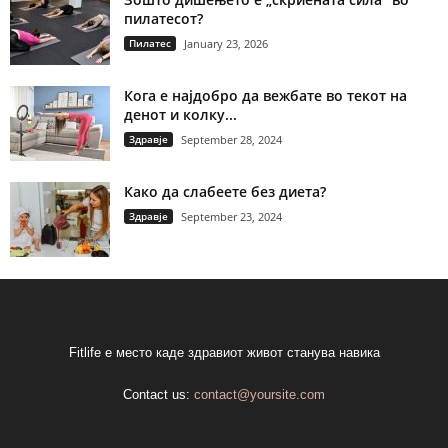
пилатесот?
Пилатес
January 23, 2026
Кога е најдобро да вежбате во текот на
денот и колку...
Здравје
September 28, 2024
Како да слабеете без диета?
Здравје
September 23, 2024
Fitlife е место каде здравиот живот станува навика
Contact us:
contact@yoursite.com