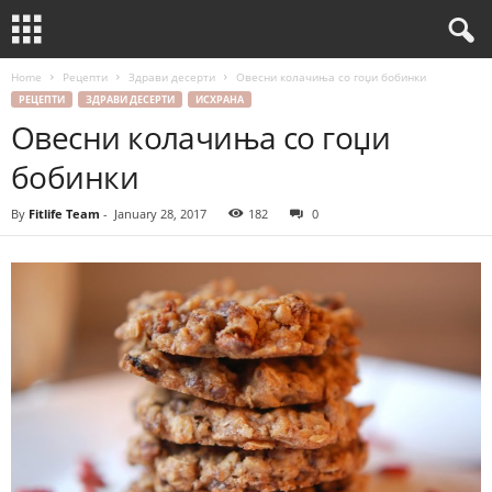
Home
Рецепти
Здрави десерти
Овесни колачиња со гоџи бобинки
РЕЦЕПТИ
ЗДРАВИ ДЕСЕРТИ
ИСХРАНА
Овесни колачиња со гоџи
бобинки
By
Fitlife Team
-
January 28, 2017
182
0