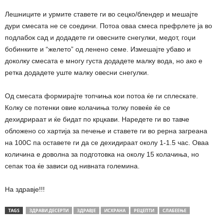
Лешниците и урмите ставете ги во сецко/блендер и мешајте
дури смесата не се соедини. Потоа оваа смеса префрлете ја во
подлабок сад и додадете ги овесните снегулки, медот, гоџи
бобинките и “желето” од ленено семе. Измешајте убаво и
доколку смесата е многу густа додадете малку вода, но ако е
ретка додадете уште малку овесни снегулки.
Од смесата формирајте топчиња кои потоа ќе ги сплескате.
Колку се потенки овие колачиња толку повеќе ќе се
дехидрираат и ќе бидат по крцкави. Наредете ги во тавче
обложено со хартија за печење и ставете ги во рерна загреана
на 100С па оставете ги да се дехидираат околу 1-1.5 час. Оваа
количина е доволна за подготовка на околу 15 колачиња, но
сепак тоа ќе зависи од нивната големина.
На здравје!!!
TAGS
ЗДРАВИ ДЕСЕРТИ
ЗДРАВЈЕ
ИСХРАНА
РЕЦЕПТИ
СЛАБЕЕЊЕ