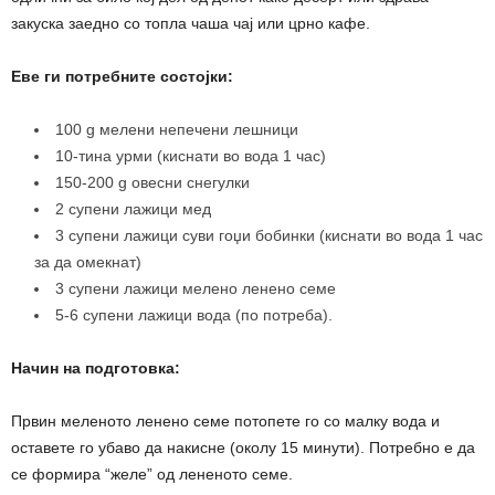
закуска заедно со топла чаша чај или црно кафе.
Еве ги потребните состојки:
100 g мелени непечени лешници
10-тина урми (киснати во вода 1 час)
150-200 g овесни снегулки
2 супени лажици мед
3 супени лажици суви гоџи бобинки (киснати во вода 1 час
за да омекнат)
3 супени лажици мелено ленено семе
5-6 супени лажици вода (по потреба).
Начин на подготовка:
Првин меленото ленено семе потопете го со малку вода и
оставете го убаво да накисне (околу 15 минути). Потребно е да
се формира “желе” од лененото семе.