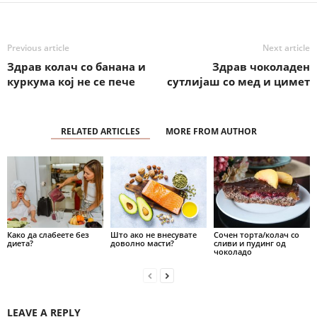
Previous article
Next article
Здрав колач со банана и
Здрав чоколаден
куркума кој не се пече
сутлијаш со мед и цимет
RELATED ARTICLES
MORE FROM AUTHOR
Како да слабеете без
Што ако не внесувате
Сочен торта/колач со
диета?
доволно масти?
сливи и пудинг од
чоколадо
LEAVE A REPLY