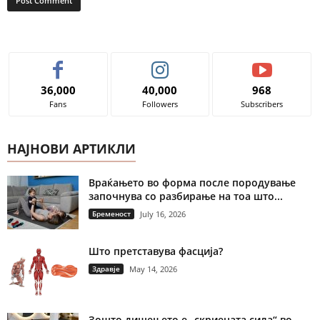
36,000
40,000
968
Fans
Followers
Subscribers
НАЈНОВИ АРТИКЛИ
Враќањето во форма после породување
започнува со разбирање на тоа што...
Бременост
July 16, 2026
Што претставува фасција?
Здравје
May 14, 2026
Зошто дишењето е „скриената сила“ во