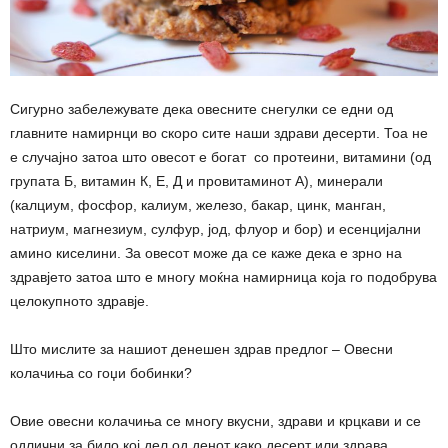
Сигурно забележувате дека овесните снегулки се едни од
главните намирнци во скоро сите наши здрави десерти. Тоа не
е случајно затоа што овесот е богат со протеини, витамини (од
групата Б, витамин К, Е, Д и провитаминот А), минерали
(калциум, фосфор, калиум, железо, бакар, цинк, манган,
натриум, магнезиум, сулфур, јод, флуор и бор) и есенцијални
амино киселини. За овесот може да се каже дека е зрно на
здравјето затоа што е многу моќна намирница која го подобрува
целокупното здравје.
Што мислите за нашиот денешен здрав предлог – Овесни
колачиња со гоџи бобинки?
Овие овесни колачиња се многу вкусни, здрави и крцкави и се
одлични за било кој дел од денот како десерт или здрава