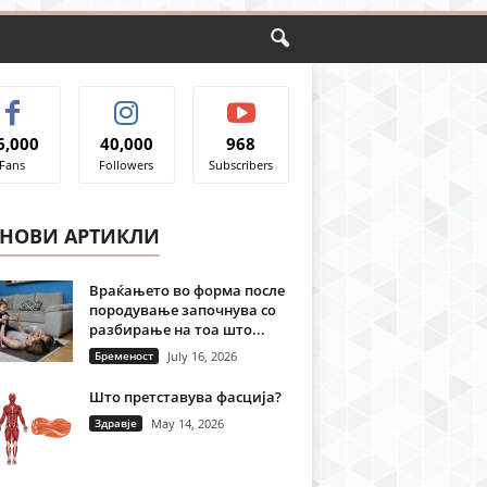
6,000
40,000
968
Fans
Followers
Subscribers
ЈНОВИ АРТИКЛИ
Враќањето во форма после
породување започнува со
разбирање на тоа што...
Бременост
July 16, 2026
Што претставува фасција?
Здравје
May 14, 2026