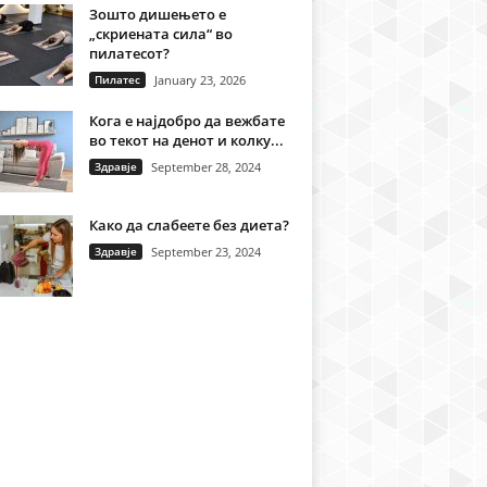
Зошто дишењето е
„скриената сила“ во
пилатесот?
Пилатес
January 23, 2026
Кога е најдобро да вежбате
во текот на денот и колку...
Здравје
September 28, 2024
Како да слабеете без диета?
Здравје
September 23, 2024