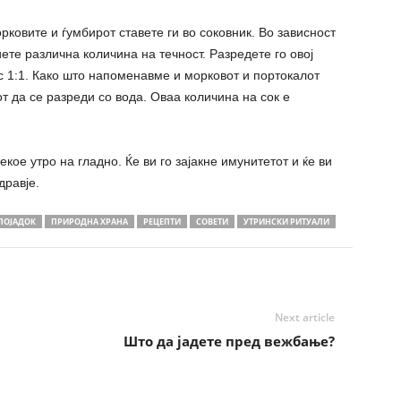
рковите и ѓумбирот ставете ги во соковник. Во зависност
иете различна количина на течност. Разредете го овој
ос 1:1. Како што напоменавме и морковот и портокалот
т да се разреди со вода. Оваа количина на сок е
екое утро на гладно. Ќе ви го зајакне имунитетот и ќе ви
дравје.
ПОЈАДОК
ПРИРОДНА ХРАНА
РЕЦЕПТИ
СОВЕТИ
УТРИНСКИ РИТУАЛИ
Next article
Што да јадете пред вежбање?