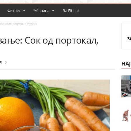
Фитнес
Убавина
За FitLife
ортокал, морков и ѓумбир
ање: Сок од портокал,
3
0
НА