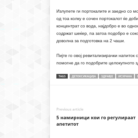
Излупете ги портокалите и заедно со мо
од тоа колку е сочен портокалот ќе доб
концентрат со вода, најдобро е во одн
содржат шеќер, па затоа подобро е соко
доволна за подготовка на 2 чаши.
Пијте го овој ревитализирачки напиток с
помогне да го подобрите целокупното з
TAGS
ДЕТОКСИКАЦИЈА
ЗДРАВЈЕ
ИСХРАНА
Previous article
5 намирници кои го регулираат
апетитот