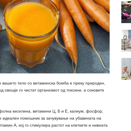
е вашето тело со витаминска бомба е преку природен,
 овошје го чистат организмот од токсини, а соковите
фолна киселина, витамини Ц, Б и Е, калиум, фосфор,
 е идеален помошник за зачувување на убавината на
витамин А, кој го стимулира растот на клетките и нивната