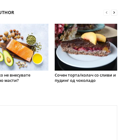
UTHOR
о не внесувате
Сочен торта/колач со сливи и
о масти?
пудинг од чоколадо