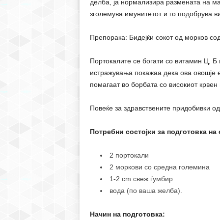
делба, ја нормализира размената на ма
зголемува имунитетот и го подобрува ви
Препорака: Бидејќи сокот од морков сод
Портокалите се богати со витамин Ц, Б
истражувања покажаа дека ова овошје е
помагаат во борбата со високиот крвен 
Повеќе за здравствените придобивки од
Потребни состојки за подготовка на
2 портокали
2 моркови со средна големина
1-2 cm свеж ѓумбир
вода (по ваша желба).
Начин на подготовка: