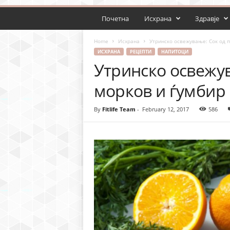
Почетна
Исхрана
Здравје
Home
Исхрана
Утринско освежување: Сок од п
ИСХРАНА
РЕЦЕПТИ
НАПИТОЦИ
Утринско освежув
морков и ѓумбир
By
Fitlife Team
-
February 12, 2017
586