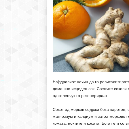
Најздравиот начин да го ревитализират
домашно исцеден сок. Свежите сокови од
од зеленчук го регенерираат.
Сокот од морков содржи бета-каротен, 
магнезиум и калциум и затоа морковот
кожата, ноктите и косата. Богат е и со 