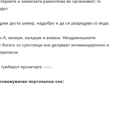
териите и хемиската рамнотежа во организмот, го
дот.
ржи доста шеќер, најдобро е да се разредува со вода.
 и А, калиум, калциум и влакна. Неодамнешните
 богато со супстанци кои делуваат антиканцерогено и
притисок.
 ѓумбирот прочитајте
тука
.
 освежувачки портокалов сок: