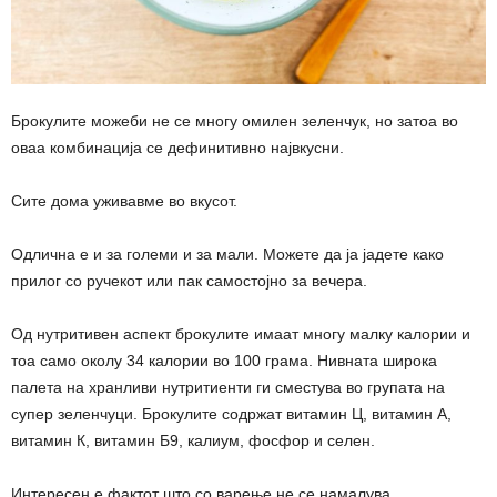
Брокулите можеби не се многу омилен зеленчук, но затоа во
оваа комбинација се дефинитивно највкусни.
Сите дома уживавме во вкусот.
Одлична е и за големи и за мали. Можете да ја јадете како
прилог со ручекот или пак самостојно за вечера.
Од нутритивен аспект брокулите имаат многу малку калории и
тоа само околу 34 калории во 100 грама. Нивната широка
палета на хранливи нутритиенти ги сместува во групата на
супер зеленчуци. Брокулите содржат витамин Ц, витамин А,
витамин К, витамин Б9, калиум, фосфор и селен.
Интересен е фактот што со варење не се намалува