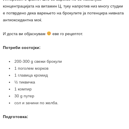
концентрацијата на витамин Ц, туку напротив низ многу студии
е потврдено дека варењето на брокулите ја потенцира нивната
антиоксидантна моќ.
И доста ви објаснувам
еве го рецептот.
Потреби состојки:
200-300 g свежи брокули
1 поголем морков
1 главица кромид
½ тиквичка
1 компир
30 g путер
сол и зачини по желба.
Подготовка: