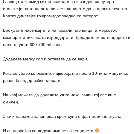
Главицата кромид ситно исечкајте ја и заедно со путерот
ставете ја во тенџерето во кое планирате да ја правите супата.
Кратко динстајте го кромидот заедно со путерот.
Брокулите насечкајте ги на помали парченца, а морковот,
компирот и тиквицата изрендајте ги. Додадете ги во тенџерето и
налејте уште 600-700 ml вода.
Додадете малку сол и оставете да се вари.
Кога се убаво ќе омекне, најверојатно после 10-тина минути со
рачен блендер изблендирајте.
На крај можете да додадете уште некој зачин кој вас ви е
омилен.
Значи на ваков начин оваа крем супа е фантастично вкусна.
И се навраќав се додека имаше во тенџерето