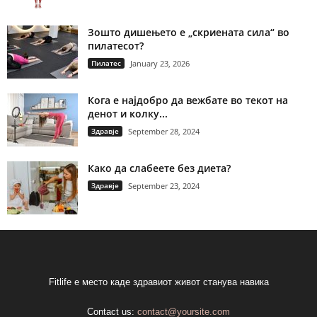
Зошто дишењето е „скриената сила“ во
пилатесот?
Пилатес
January 23, 2026
Кога е најдобро да вежбате во текот на
денот и колку...
Здравје
September 28, 2024
Како да слабеете без диета?
Здравје
September 23, 2024
Fitlife е место каде здравиот живот станува навика
Contact us:
contact@yoursite.com