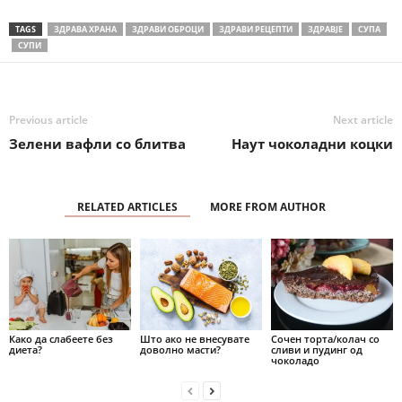
TAGS
ЗДРАВА ХРАНА
ЗДРАВИ ОБРОЦИ
ЗДРАВИ РЕЦЕПТИ
ЗДРАВЈЕ
СУПА
СУПИ
Previous article
Next article
Зелени вафли со блитва
Наут чоколадни коцки
RELATED ARTICLES
MORE FROM AUTHOR
Како да слабеете без
Што ако не внесувате
Сочен торта/колач со
диета?
доволно масти?
сливи и пудинг од
чоколадо