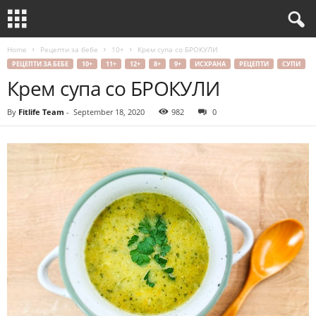
Home
Рецепти за бебе
10+
Крем супа со БРОКУЛИ
РЕЦЕПТИ ЗА БЕБЕ
10+
11+
12+
8+
9+
ИСХРАНА
РЕЦЕПТИ
СУПИ
Крем супа со БРОКУЛИ
By
Fitlife Team
-
September 18, 2020
982
0