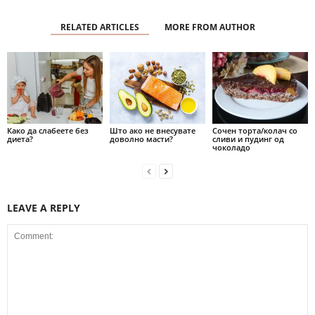
RELATED ARTICLES
MORE FROM AUTHOR
Како да слабеете без
Што ако не внесувате
Сочен торта/колач со
диета?
доволно масти?
сливи и пудинг од
чоколадо
LEAVE A REPLY