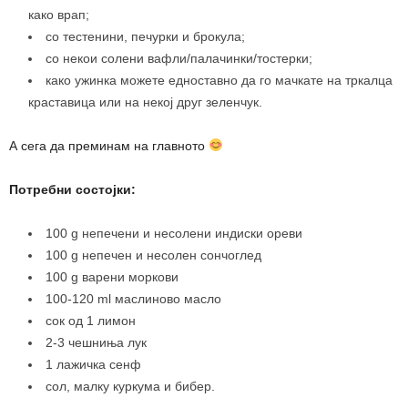
како врап;
со тестенини, печурки и брокула;
со некои солени вафли/палачинки/тостерки;
како ужинка можете едноставно да го мачкате на тркалца
краставица или на некој друг зеленчук.
А сега да преминам на главното
Потребни состојки:
100 g непечени и несолени индиски ореви
100 g непечен и несолен сончоглед
100 g варени моркови
100-120 ml маслиново масло
сок од 1 лимон
2-3 чешниња лук
1 лажичка сенф
сол, малку куркума и бибер.