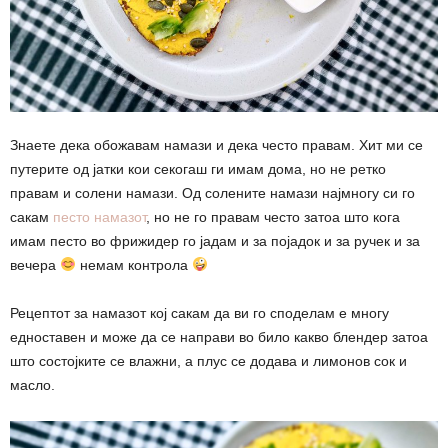
Знаете дека обожавам намази и дека често правам. Хит ми се
путерите од јатки кои секогаш ги имам дома, но не ретко
правам и солени намази. Од солените намази најмногу си го
сакам
песто намазот
, но не го правам често затоа што кога
имам песто во фрижидер го јадам и за појадок и за ручек и за
вечера
немам контрола
Рецептот за намазот кој сакам да ви го споделам е многу
едноставен и може да се направи во било какво блендер затоа
што состојките се влажни, а плус се додава и лимонов сок и
масло.