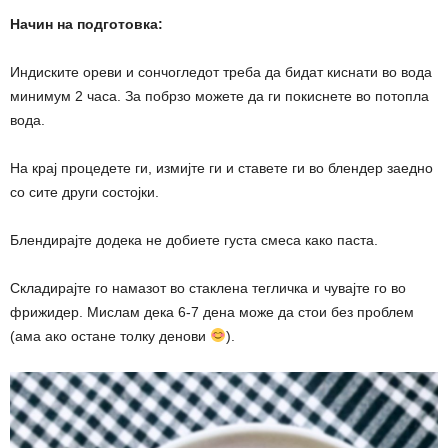
Начин на подготовка:
Индиските ореви и сончогледот треба да бидат киснати во вода
минимум 2 часа. За побрзо можете да ги покиснете во потопла
вода.
На крај процедете ги, измијте ги и ставете ги во блендер заедно
со сите други состојки.
Блендирајте додека не добиете густа смеса како паста.
Складирајте го намазот во стаклена тегличка и чувајте го во
фрижидер. Мислам дека 6-7 дена може да стои без проблем
(ама ако остане толку денови
).