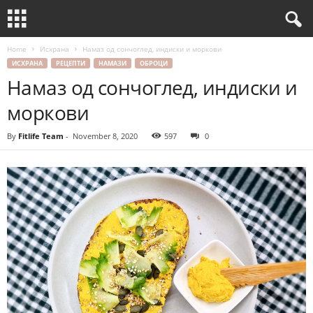
Home
Исхрана
Намаз од сончоглед, индиски и моркови
ИСХРАНА
РЕЦЕПТИ
НАМАЗИ
ОБРОЦИ
Намаз од сончоглед, индиски и
моркови
By
Fitlife Team
-
November 8, 2020
597
0