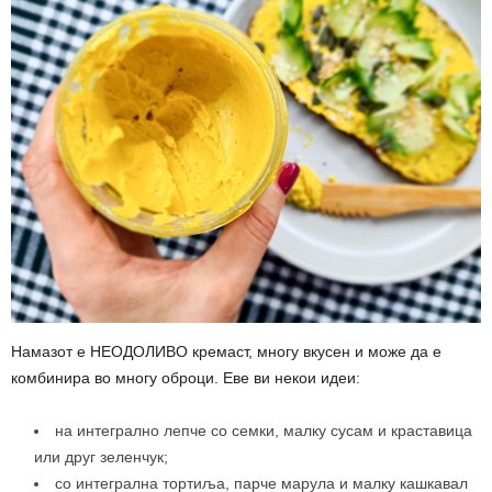
Намазот е НЕОДОЛИВО кремаст, многу вкусен и може да е
комбинира во многу оброци. Еве ви некои идеи:
на интегрално лепче со семки, малку сусам и краставица
или друг зеленчук;
со интегрална тортиља, парче марула и малку кашкавал