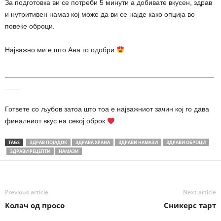
За подготовка ви се потреби 5 минути а добивате вкусен, здрав
и нутритивен намаз кој може да ви се најде како опција во
повеќе оброци.
Најважно ми е што Ана го одобри
_____________________________________________________
____
Гответе со љубов затоа што тоа е најважниот зачин кој го дава
финалниот вкус на секој оброк
TAGS
ЗДРАВ ПОЈАДОК
ЗДРАВА ХРАНА
ЗДРАВИ НАМАЗИ
ЗДРАВИ ОБРОЦИ
ЗДРАВИ РЕЦЕПТИ
НАМАЗИ
Previous article
Next article
Колач од просо
Сникерс тарт