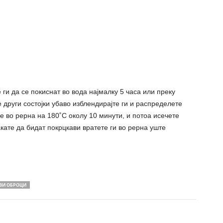
 ги да се покиснат во вода најмалку 5 часа или преку
е други состојки убаво изблендирајте ги и распределете
че во рерна на 180˚С околу 10 минути, и потоа исечете
кате да бидат покрцкави вратете ги во рерна уште
ВИ ОБРОЦИ