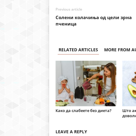
Previous article
Солени колачиња од цели зрна
пченица
RELATED ARTICLES
MORE FROM A
Како да слабеете без диета?
Што ак
доволн
LEAVE A REPLY