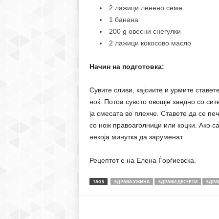
2 лажици ленено семе
1 банана
200 g овесни снегулки
2 лажици кокосово масло
Начин на подготовка:
Сувите сливи, кајсиите и урмите ставете
ноќ. Потоа сувото овошје заедно со сит
ја смесата во плехче. Ставете да се пе
со нож правоаголници или коцки. Ако са
некоја минутка да заруменат.
Рецептот е на Елена Ѓорѓиевска.
TAGS
ЗДРАВА УЖИНА
ЗДРАВИ ДЕСЕРТИ
ЗДРА