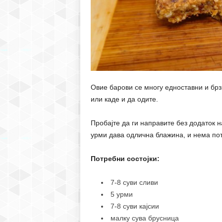
Овие барови се многу едноставни и брзи
или каде и да одите.
Пробајте да ги направите без додаток н
урми дава одлична блажина, и нема пот
Потребни состојки:
7-8 суви сливи
5 урми
7-8 суви кајсии
малку сува брусница