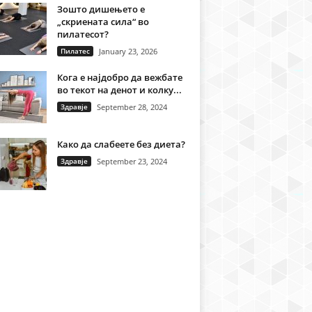
Зошто дишењето е
„скриената сила“ во
пилатесот?
Пилатес
January 23, 2026
Кога е најдобро да вежбате
во текот на денот и колку...
Здравје
September 28, 2024
Како да слабеете без диета?
Здравје
September 23, 2024