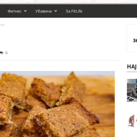
Фитнес
Убавина
За FitLife
ови
3
0
НА