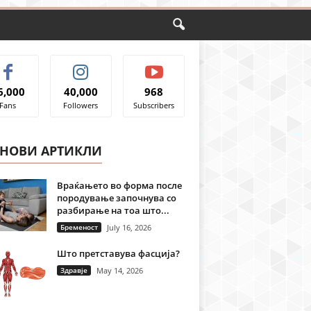
6,000
40,000
968
Fans
Followers
Subscribers
ЈНОВИ АРТИКЛИ
Враќањето во форма после
породување започнува со
разбирање на тоа што...
Бременост
July 16, 2026
Што претставува фасција?
Здравје
May 14, 2026