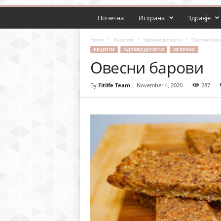
Почетна
Исхрана
Здравје
Home
Рецепти
Здрави десерти
Овесни бар
РЕЦЕПТИ
ЗДРАВИ ДЕСЕРТИ
ИСХРАНА
Овесни барови
By
Fitlife Team
-
November 4, 2020
287