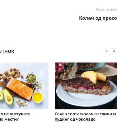
Next article
Колач од просо
UTHOR
о не внесувате
Сочен торта/колач со сливи и
о масти?
пудинг од чоколадо