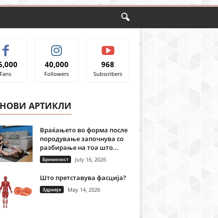
6,000
40,000
968
Fans
Followers
Subscribers
ЈНОВИ АРТИКЛИ
Враќањето во форма после
породување започнува со
разбирање на тоа што...
Бременост
July 16, 2026
Што претставува фасција?
Здравје
May 14, 2026