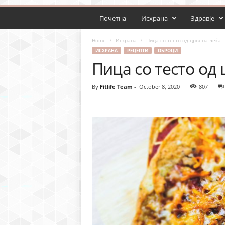
Почетна
Исхрана
Здравје
Home
Исхрана
Пица со тесто од црвена леќа
ИСХРАНА
РЕЦЕПТИ
ОБРОЦИ
Пица со тесто од
By
Fitlife Team
-
October 8, 2020
807