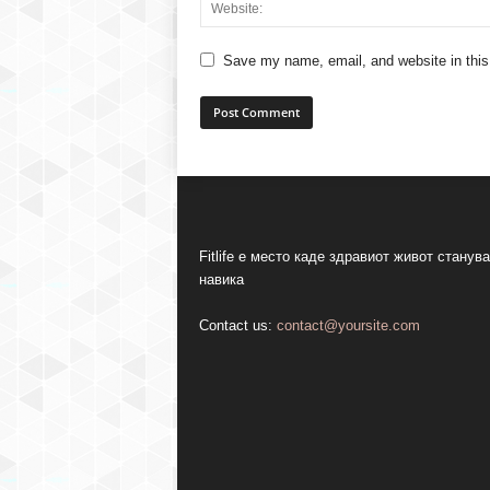
Save my name, email, and website in this
Fitlife е место каде здравиот живот станува
навика
Contact us:
contact@yoursite.com