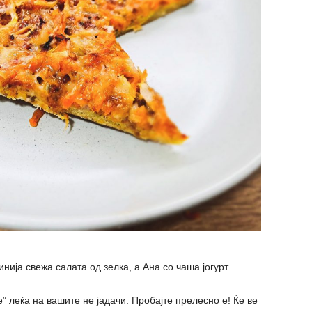
ија свежа салата од зелка, а Ана со чаша јогурт.
 леќа на вашите не јадачи. Пробајте прелесно е! Ќе ве