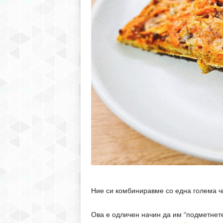
Ние си комбиниравме со една голема чин
Ова е одличен начин да им “подметнете”