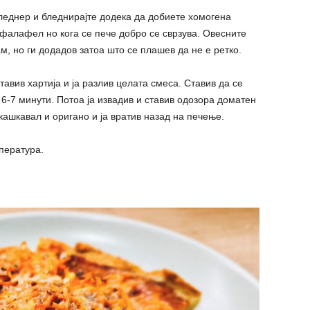
 бледнер и бледнирајте додека да добиете хомогена
 фалафел но кога се пече добро се сврзува. Овесните
м, но ги додадов затоа што се плашев да не е ретко.
авив хартија и ја разлив целата смеса. Ставив да се
6-7 минути. Потоа ја извадив и ставив одозора доматен
кашкавал и оригано и ја вратив назад на печење.
пература.