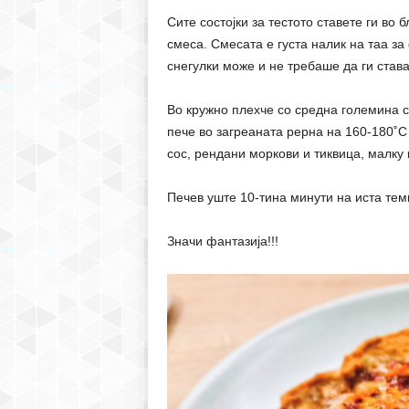
Сите состојки за тестото ставете ги во
смеса. Смесата е густа налик на таа за
снегулки може и не требаше да ги става
Во кружно плехче со средна големина ст
пече во загреаната рерна на 160-180˚С 
сос, рендани моркови и тиквица, малку 
Печев уште 10-тина минути на иста тем
Значи фантазија!!!