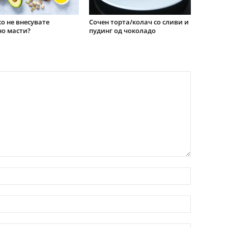
о не внесувате
Сочен торта/колач со сливи и
о масти?
пудинг од чоколадо