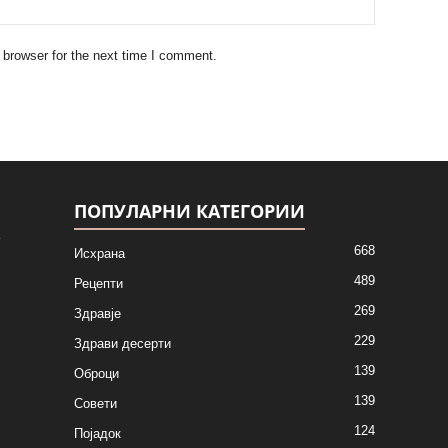
 browser for the next time I comment.
ПОПУЛАРНИ КАТЕГОРИИ
668
Исхрана
489
Рецепти
269
Здравје
229
Здрави десерти
139
Оброци
139
Совети
124
Појадок