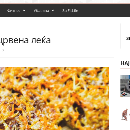
Фитнес
Убавина
За FitLife
 црвена леќа
3
0
НА