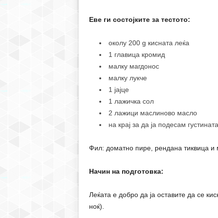
Еве ги состојките за тестото:
oколу 200 g кисната леќа
1 главица кромид
малку магдонос
малку лукче
1 јајце
1 лажичка сол
2 лажици маслиново масло
на крај за да ја подесам густинат
Фил: доматно пире, рендана тиквица и 
Начин на подготовка:
Леќата е добро да ја оставите да се ки
ноќ).