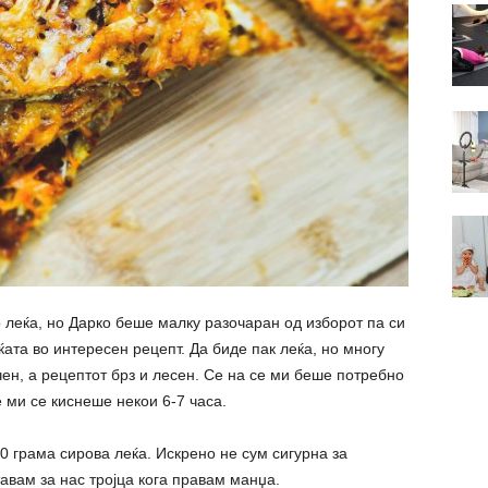
леќа, но Дарко беше малку разочаран од изборот па си
ќата во интересен рецепт. Да биде пак леќа, но многу
ен, а рецептот брз и лесен. Се на се ми беше потребно
 ми се киснеше некои 6-7 часа.
 грама сирова леќа. Искрено не сум сигурна за
тавам за нас тројца кога правам манџа.