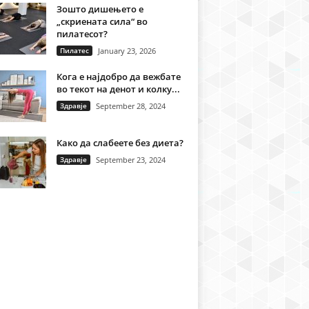
Зошто дишењето е
„скриената сила“ во
пилатесот?
Пилатес
January 23, 2026
Кога е најдобро да вежбате
во текот на денот и колку...
Здравје
September 28, 2024
Како да слабеете без диета?
Здравје
September 23, 2024