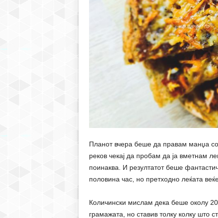
Планот вчера беше да правам манџа со 
реков чекај да пробам да ја вметнам ле
поинаква. И резултатот беше фантастич
половина час, но претходно леќата веќе
Количински мислам дека беше околу 200
грамажата, но ставив толку колку што с