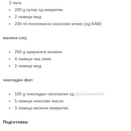
2 часа
200 g путер од кикиритки
2 лажици мед
200 ml полномасно кокосово млеко (од КАМ)
малина слој:
250 g замрзнати малини
4 лажици чиа семе
2 лажици мед
чоколаден фил:
100 g чоколаден чипс/капки од
@moi.namirnici
5 лажици кокосово масло
3 лажици мелени кикиритки.
Подготовка: