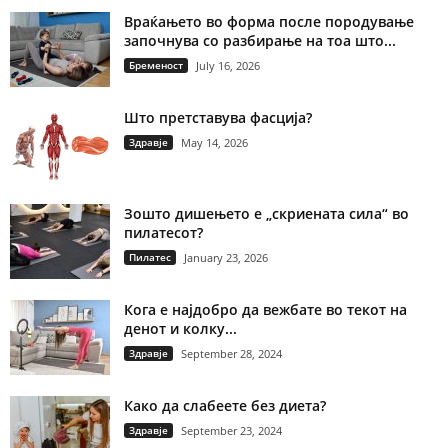
Враќањето во форма после породување
започнува со разбирање на тоа што...
Бременост
July 16, 2026
Што претставува фасција?
Здравје
May 14, 2026
Зошто дишењето е „скриената сила“ во
пилатесот?
Пилатес
January 23, 2026
Кога е најдобро да вежбате во текот на
денот и колку...
Здравје
September 28, 2024
Како да слабеете без диета?
Здравје
September 23, 2024