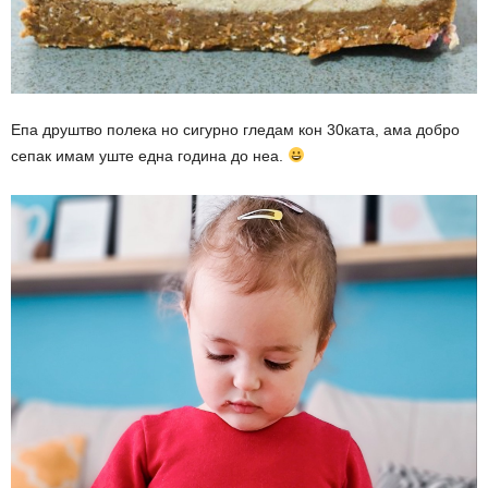
Епа друштво полека но сигурно гледам кон 30ката, ама добро
сепак имам уште една година до неа.