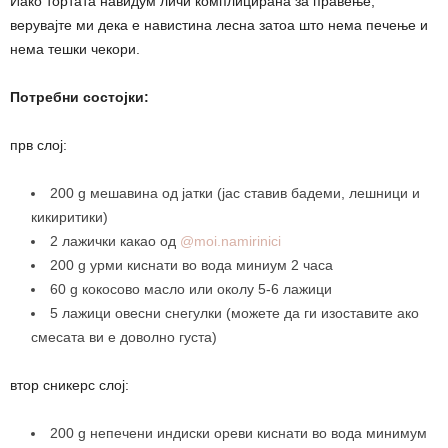
Иако тортата навидум личи комплицирана за правење,
верувајте ми дека е навистина лесна затоа што нема печење и
нема тешки чекори.
Потребни состојки:
прв слој:
200 g мешавина од јатки (јас ставив бадеми, лешници и
кикиритики)
2 лажички какао од
@moi.namirinici
200 g урми киснати во вода миниум 2 часа
60 g кокосово масло или околу 5-6 лажици
5 лажици овесни снегулки (можете да ги изоставите ако
смесата ви е доволно густа)
втор сникерс слој:
200 g непечени индиски ореви киснати во вода минимум