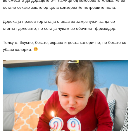
во смесата да додадете 3-4 лажици од кокосовото млеко, ќе ви
остане секако зашто од цела конзерва ќе потрошите пола.
Додека ја правев тортата ја ставав во замрзнувач за да се
стегнат деловите, но сега ја чувам во обичниот фрижидер.
Толку е. Вкусно, богато, здраво и доста калорично, но богато со
убави калории.