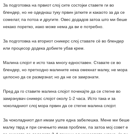
За подготовка на првиот слој сите состојки ставете ги во
блендер, но не одеднаш туку првин јатките и какаото за да се
сомелат, па потоа и другите. Овес додадов затоа што ми беше
некако поретко, иако може нема да ви е потребно.
За подготовка на вториот сникерс слој ставате сè во блендер
или процесор додека добиете убав крем.
Малина слојот е исто така многу едноставен. Ставате се во
блендер, но претходно малините нека омекнат малку, не мора
целосно да се размрзнат, но да не се замрзнати.
Пред да го ставите малина слојот почекајте да се стегне во
замрзнувач сникерс слојот околу 1-2 часа. Исто така и за
чоколадниот слој мора првин да се стегне малина слојот.
За чоколадниот дел имам уште една забелешка. Мене ми беше
малку тврд и при сечењето имав проблем, па затоа мој совет е