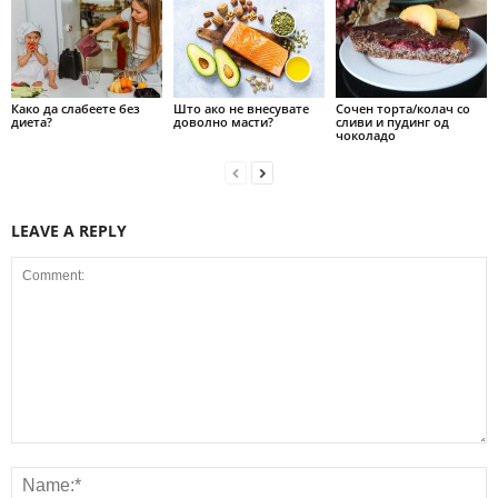
Како да слабеете без
Што ако не внесувате
Сочен торта/колач со
диета?
доволно масти?
сливи и пудинг од
чоколадо
LEAVE A REPLY