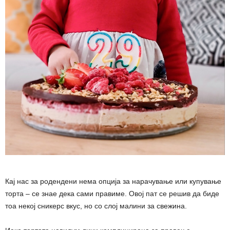
Кај нас за родендени нема опција за нарачување или купување
торта – се знае дека сами правиме. Овој пат се решив да биде
тоа некој сникерс вкус, но со слој малини за свежина.