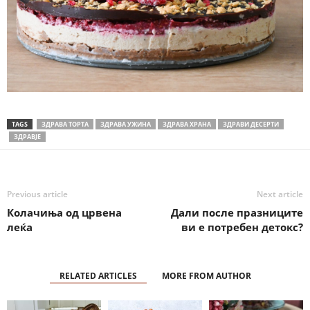
TAGS
ЗДРАВА ТОРТА
ЗДРАВА УЖИНА
ЗДРАВА ХРАНА
ЗДРАВИ ДЕСЕРТИ
ЗДРАВЈЕ
Previous article
Next article
Колачиња од црвена
Дали после празниците
леќа
ви е потребен детокс?
RELATED ARTICLES
MORE FROM AUTHOR