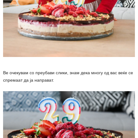
Ве очекувам со преубави слики, знам дека многу од вас веќе се
спремаат да ја направат.