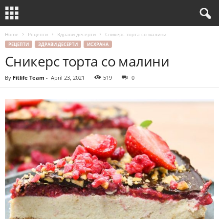
Home
Рецепти
Здрави десерти
Сникерс торта со малини
РЕЦЕПТИ
ЗДРАВИ ДЕСЕРТИ
ИСХРАНА
Сникерс торта со малини
By
Fitlife Team
-
April 23, 2021
519
0