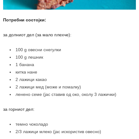
Потребни состојки:
за долниот дел (за мало плехче):
100 g овесни снегулки
100 g лешник
1 банана
китка нане
2 лажици какао
2 лажици мед (може и помалку)
ленено семе (јас ставив од око, околу 3 лажички)
за горниот дел:
темно чоколадо
2/3 лажици млеко (јас искористив овесно)