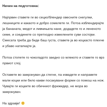
Начин на подготовка:
Најпрвин ставете ги во сецко/блендер овесните снегулки,
лешниците и какаото и добро сомелете ги. Потоа изблендирајте
ја бананата, медот и ливчињата нане, додадете го и лененото
семе, и соединете со претходно измелените суви состојки.
Смесата треба да биде баш густа, ставете ја во коцкасто плехче
и убаво натапкајте ја.
Потоа стопете го чоколадото заедно со млекото и ставете го врз
првиот слој.
Оставете во замрзнувач да стегне, па извадете и направете
мали коцки или било какви посакувани форми со помош на нож.
Чувајте ги коцките во обичниот фрижидер, не мора во
замрзнувач.
На здравје!