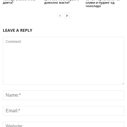
диета?
доволно масти?
сливи и пудинг од
чоколадо
LEAVE A REPLY