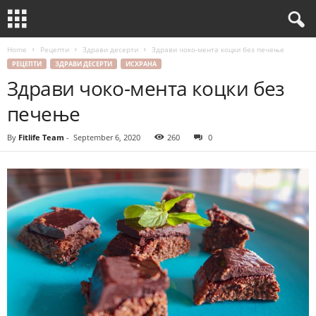
Home
Рецепти
Здрави десерти
Здрави чоко-мента коцки без печење
РЕЦЕПТИ
ЗДРАВИ ДЕСЕРТИ
ИСХРАНА
Здрави чоко-мента коцки без
печење
By
Fitlife Team
-
September 6, 2020
260
0