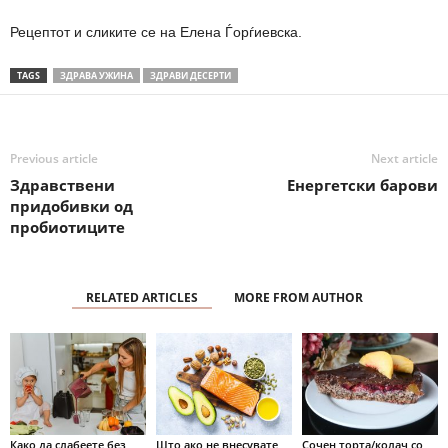
Рецептот и сликите се на Елена Ѓорѓиевска.
TAGS
ЗДРАВА УЖИНА
ЗДРАВИ ДЕСЕРТИ
Previous article
Next article
Здравствени
Енергетски барови
придобивки од
пробиотиците
RELATED ARTICLES
MORE FROM AUTHOR
Како да слабеете без
Што ако не внесувате
Сочен торта/колач со