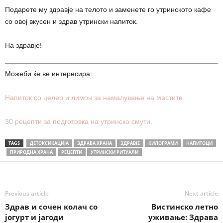
Подарете му здравје на телото и заменете го утринското кафе
со овој вкусен и здрав утрински напиток.
На здравје!
Можеби ќе ве интересира:
Напиток со целер и лимон за намалување на мастите.
30 рецепти за подготовка на утринско смути.
TAGS
ДЕТОКСИКАЦИЈА
ЗДРАВА ХРАНА
ЗДРАВЈЕ
КИЛОГРАМИ
НАПИТОЦИ
ПРИРОДНА ХРАНА
РЕЦЕПТИ
УТРИНСКИ РИТУАЛИ
Previous article
Next article
Здрав и сочен колач со
Вистинско летно
јогурт и јагоди
уживање: Здрава