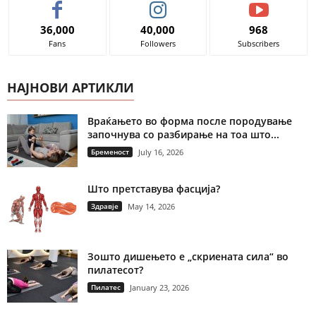
36,000
40,000
968
Fans
Followers
Subscribers
НАЈНОВИ АРТИКЛИ
Враќањето во форма после породување
започнува со разбирање на тоа што...
Бременост
July 16, 2026
Што претставува фасција?
Здравје
May 14, 2026
Зошто дишењето е „скриената сила“ во
пилатесот?
Пилатес
January 23, 2026