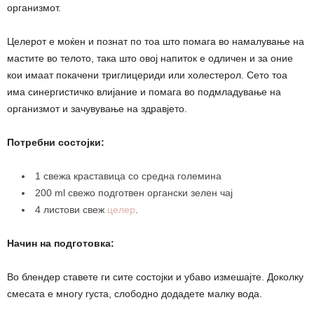
организмот.
Целерот е моќен и познат по тоа што помага во намалување на
мастите во телото, така што овој напиток е одличен и за оние
кои имаат покачени триглицериди или холестерол. Сето тоа
има синергистичко влијание и помага во подмладување на
организмот и зачувување на здравјето.
Потребни состојки:
1 свежа краставица со средна големина
200 ml свежо подготвен органски зелен чај
4 листови свеж
целер
.
Начин на подготовка:
Во блендер ставете ги сите состојки и убаво измешајте. Доколку
смесата е многу густа, слободно додадете малку вода.