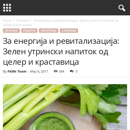
Home
Исхрана
За енергија и ревитализација: Зелен утрински напиток од
целер и краставица
ИСХРАНА
РЕЦЕПТИ
НАПИТОЦИ
СЛАБЕЕЊЕ
За енергија и ревитализација:
Зелен утрински напиток од
целер и краставица
By
Fitlife Team
-
May 6, 2017
584
0