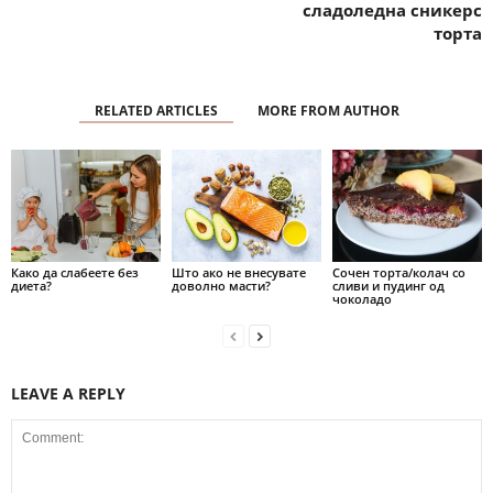
сладоледна сникерс
торта
RELATED ARTICLES
MORE FROM AUTHOR
Како да слабеете без
Што ако не внесувате
Сочен торта/колач со
диета?
доволно масти?
сливи и пудинг од
чоколадо
LEAVE A REPLY