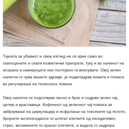
Тајната за убавиот и свеж изглед не се крие само во
скапоцените и скапи козметички препрати, туку и во начинот на
исхрана и намирнците кои постојано ги внесувате. Овој зелен
напиток го чува вашето здравје, ја подмладува кожата и помага
во регулирање на телесната тежина.
Овој напиток се подготвува лесно и брзо и содржи зелен чај,
целер и краставица. Кофеинот од зелениот чај помага за
забрзување на циркулација и исфрлање на токсините од телото,
бројните антиоксиданси ги штитат клетките од оксидативен
стрес, витамините ги хранат клетките, а водата го хидрира