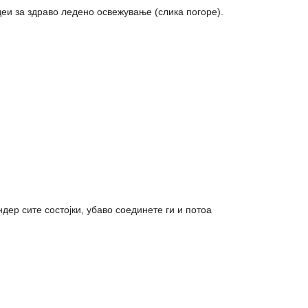
еи за здраво ледено освежување (слика погоре).
ндер сите состојки, убаво соединете ги и потоа