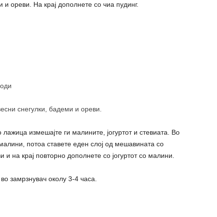
и ореви. На крај дополнете со чиа пудинг.
годи
сни снегулки, бадеми и ореви.
 лажица измешајте ги малините, јогуртот и стевиата. Во
 малини, потоа ставете еден слој од мешавината со
 и на крај повторно дополнете со јогуртот со малини.
во замрзнувач околу 3-4 часа.