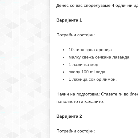
Денес со вас споделуваме 4 одлични ид
Варијанта 1
Потребни состојки:
10-тина зрна аронија
малку свежа сечкана лаванда
1 лажичка мед
околу 100 ml вода
1 лажица сок од лимон.
Начин на подготовка: Ставете ги во бле
наполнете ги калапите.
Варијанта 2
Потребни состојки: