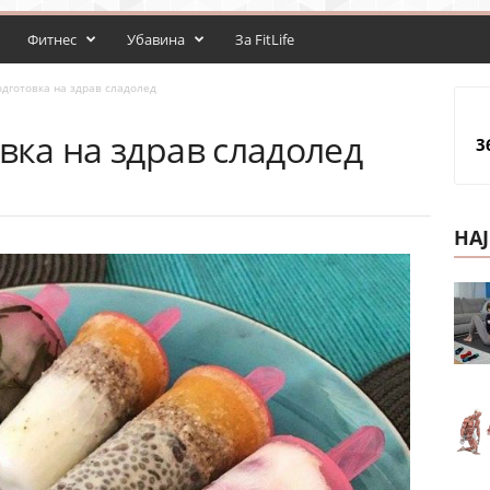
Фитнес
Убавина
За FitLife
одготовка на здрав сладолед
овка на здрав сладолед
3
НА