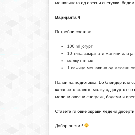
мешавината од овесни снегулки, бадеми 
Варијанта 4
Потребни состојки:
100 ml јогурт
10-тина замрзнати малини или ја
малку стевиа
1 лажица мешавина од мелени ове
Начин на подготовка: Во блендер или со
калапчето ставете малку од јогуртот со
мелени овесни снегулки, бадеми и ореви
Ставете ги овие здрави ледени десерти 
Добар апетит!