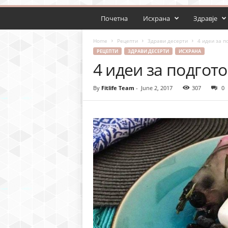
Почетна
Исхрана
Здравје
Home
Рецепти
Здрави десерти
4 идеи за п
РЕЦЕПТИ
ЗДРАВИ ДЕСЕРТИ
ИСХРАНА
4 идеи за подгот
By
Fitlife Team
-
June 2, 2017
307
0