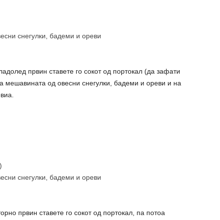
есни снегулки, бадеми и ореви
ладолед првин ставете го сокот од портокал (да зафати
 ја мешавината од овесни снегулки, бадеми и ореви и на
евиа.
)
есни снегулки, бадеми и ореви
орно првин ставете го сокот од портокал, па потоа