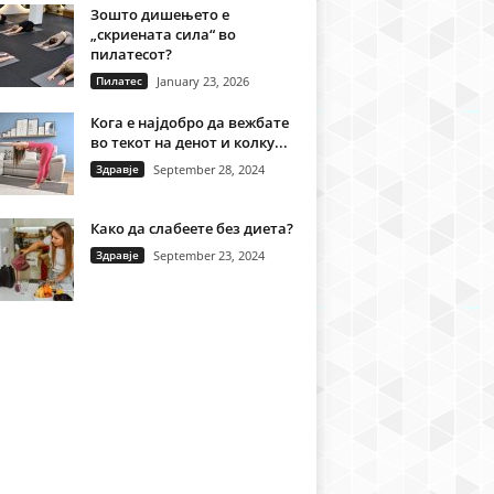
Зошто дишењето е
„скриената сила“ во
пилатесот?
Пилатес
January 23, 2026
Кога е најдобро да вежбате
во текот на денот и колку...
Здравје
September 28, 2024
Како да слабеете без диета?
Здравје
September 23, 2024