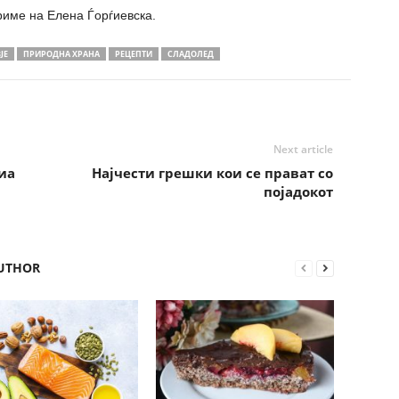
риме на Елена Ѓорѓиевска.
ЈЕ
ПРИРОДНА ХРАНА
РЕЦЕПТИ
СЛАДОЛЕД
Next article
иа
Најчести грешки кои се прават со
појадокот
UTHOR