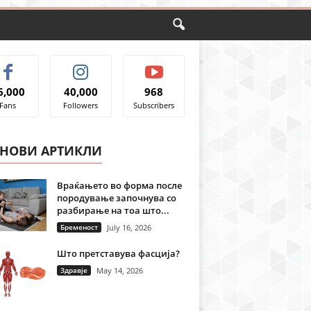
6,000
40,000
968
Fans
Followers
Subscribers
ЈНОВИ АРТИКЛИ
Враќањето во форма после
породување започнува со
разбирање на тоа што...
Бременост
July 16, 2026
Што претставува фасција?
Здравје
May 14, 2026