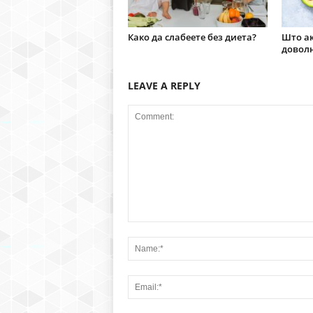
Како да слабеете без диета?
Што ак
доволн
LEAVE A REPLY