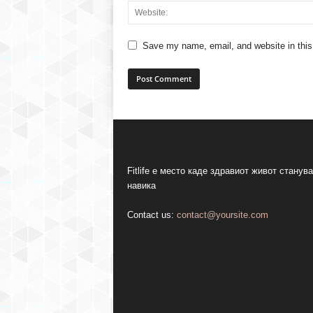
Save my name, email, and website in this
Fitlife е место каде здравиот живот станува
навика
Contact us:
contact@yoursite.com