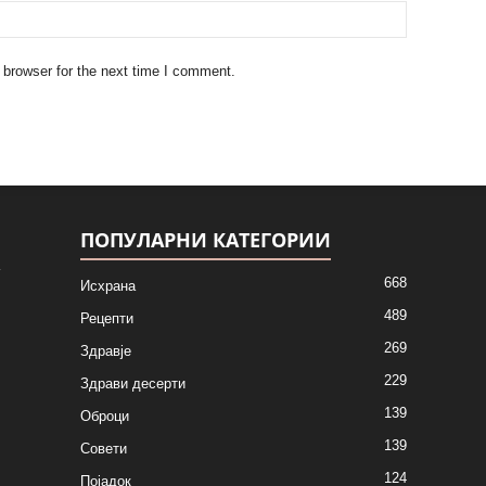
 browser for the next time I comment.
ПОПУЛАРНИ КАТЕГОРИИ
668
Исхрана
489
Рецепти
269
Здравје
229
Здрави десерти
139
Оброци
139
Совети
124
Појадок