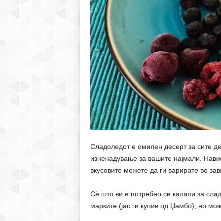
Сладоледот е омилен десерт за сите де
изненадување за вашите најмали. Навис
вкусовите можете да ги варирате во зав
Сè што ви е потребно се калапи за сла
марките (јас ги купив од Џамбо), но мож