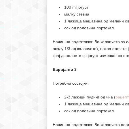
100 ml јогурт
малку стевиа
1 лажица мешавина од мелени ов
сок од половина портокал.
Начин на подготовка: Во калапчето за с
околу 1/3 од калапчето), потоа ставете
крај дополнете со јогурт измешан со ст
Варијанта 3
Потребни состојки:
2-3 лажици пудинг од чиа (
рецепт
1 лажица мешавина од мелени ов
сок од половина портокал.
Начин на подготовка: Во калапчето повт