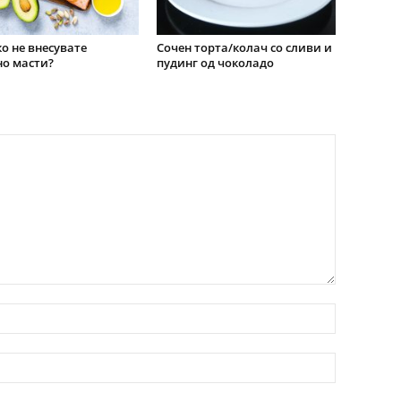
о не внесувате
Сочен торта/колач со сливи и
о масти?
пудинг од чоколадо