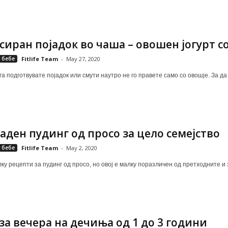
сиран појадок во чаша – овошен јогурт 
 бебе
Fitlife Team
-
May 27, 2020
а подготвувате појадок или смути наутро не го правете само со овошје. За да
аден пудинг од просо за цело семејство
 бебе
Fitlife Team
-
May 2, 2020
у рецепти за пудинг од просо, но овој е малку поразличен од претходните и з
за вечера на дечиња од 1 до 3 години