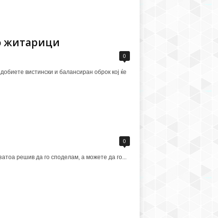
со житарици
0
 добиете вистински и балансиран оброк кој ќе
0
атоа решив да го споделам, а можете да го...