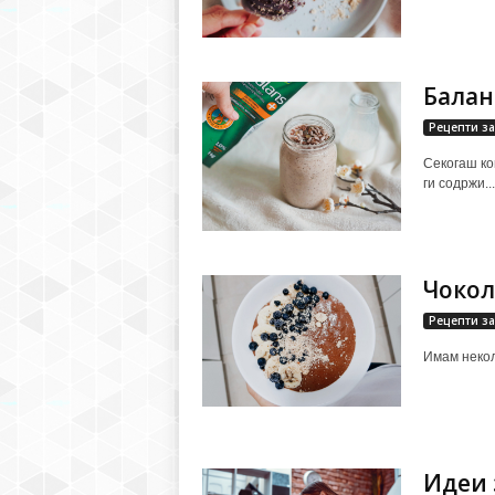
Балан
Рецепти за
Секогаш ког
ги содржи...
Чокол
Рецепти за
Имам неколк
Идеи 