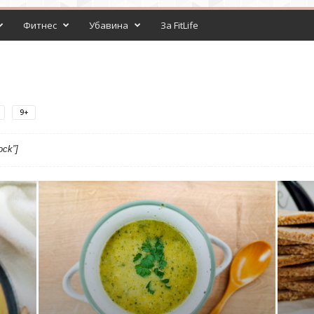
Фитнес
Убавина
За FitLife
9+
ock”]