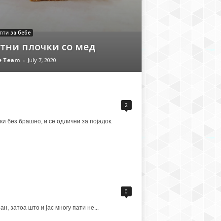
пти за бебе
тни плочки со мед
fe Team
-
July 7, 2020
2
и без брашно, и се одлични за појадок.
0
, затоа што и јас многу пати не...