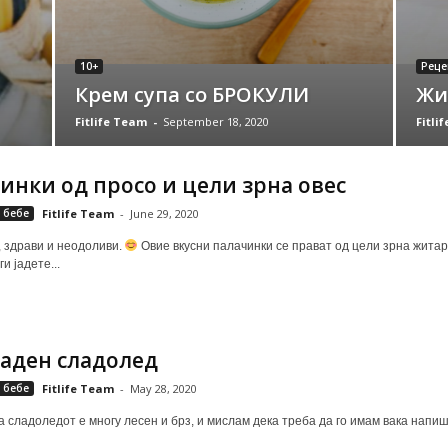
10+
Реце
Крем супа со БРОКУЛИ
Жи
Fitlife Team
-
September 18, 2020
Fitli
инки од просо и цели зрна овес
 бебе
Fitlife Team
-
June 29, 2020
 здрави и неодоливи.
Овие вкусни палачинки се прават од цели зрна житарк
и јадете...
аден сладолед
 бебе
Fitlife Team
-
May 28, 2020
 сладоледот е многу лесен и брз, и мислам дека треба да го имам вака напишан