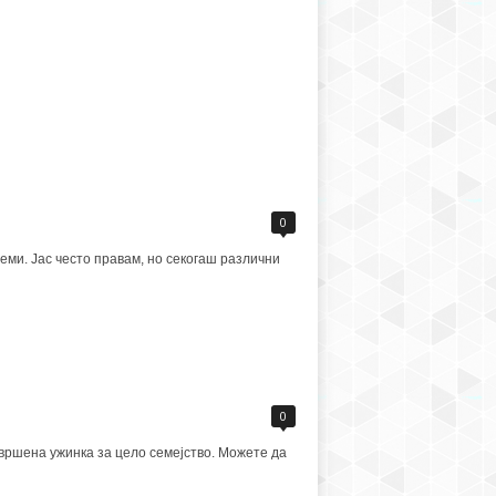
0
леми. Јас често правам, но секогаш различни
0
овршена ужинка за цело семејство. Можете да