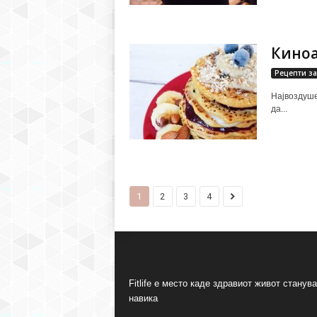
Киноа
Рецепти за
Највоздушес
да...
1
2
3
4
Fitlife е место каде здравиот живот станува
навика