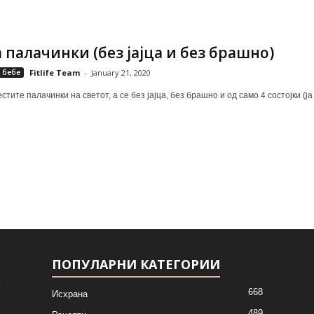
 палачинки (без јајца и без брашно)
 бебе
Fitlife Team
-
January 21, 2020
тите палачинки на светот, а се без јајца, без брашно и од само 4 состојки (ј
ПОПУЛАРНИ КАТЕГОРИИ
668
Исхрана
489