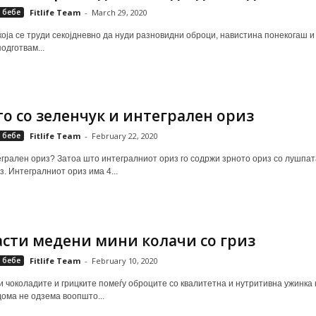
 бебе
Fitlife Team
-
March 29, 2020
 која се труди секојдневно да нуди разновидни оброци, навистина понекогаш и
одготвам...
о со зеленчук и интегрален ориз
 бебе
Fitlife Team
-
February 22, 2020
грален ориз? Затоа што интегралниот ориз го содржи зрното ориз со лушпата
. Интегралниот ориз има 4...
сти медени мини колачи со гриз
 бебе
Fitlife Team
-
February 10, 2020
и чоколадите и грицките помеѓу оброците со квалитетна и нутритивна ужинка к
дома не одзема воопшто...