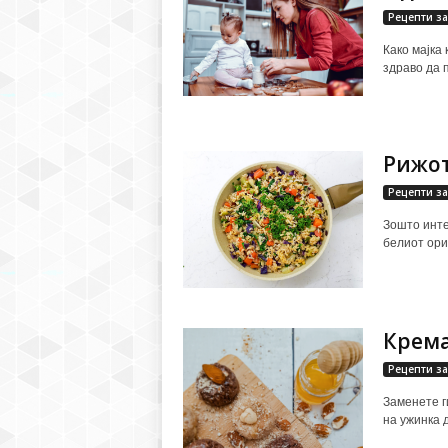
Рецепти за
Како мајка
здраво да п
Рижот
Рецепти за
Зошто инте
белиот ориз
Крема
Рецепти за
Заменете г
на ужинка 