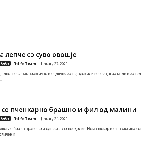
а лепче со суво овошје
 бебе
Fitlife Team
-
January 27, 2020
ално, но сепак практично и одлично за појадок или вечера, и за мали и за го
.
 со пченкарно брашно и фил од малини
 бебе
Fitlife Team
-
January 24, 2020
 многу е брз за правење и едноставно неодолив. Нема шеќер и е навистина с
личен и...