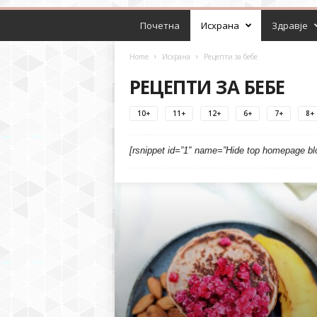
Почетна
Исхрана
Здравје
Home
Исхрана
Рецепти за бебе
РЕЦЕПТИ ЗА БЕБЕ
10+
11+
12+
6+
7+
8+
[rsnippet id=”1″ name=”Hide top homepage bl