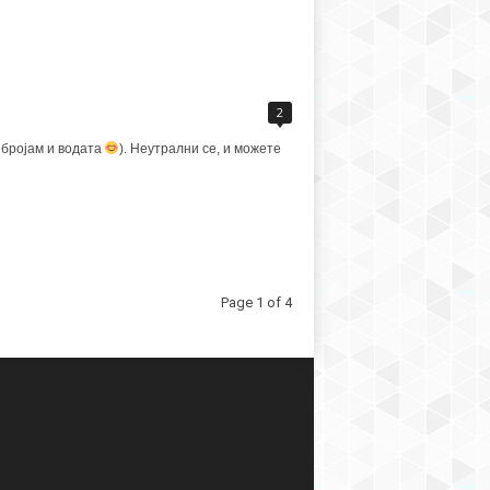
2
а бројам и водата
). Неутрални се, и можете
Page 1 of 4