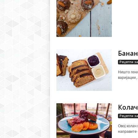
Банан
Рецепти за
Ништо гениј
варијации,..
Колач
Рецепти за
Овој колач
направите с