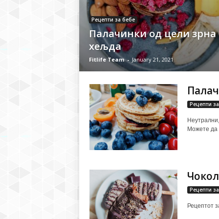
Рецепти за бебе
Палачинки од цели зрна
хељда
Fitlife Team
-
January 21, 2021
Палач
Рецепти за
Неутрални,
Можете да г
Чокол
Рецепти за
Рецептот за