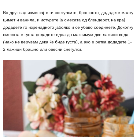
Во друг сад измешајте ги снегулките, брашното, додадете малку
цимет и ванила, и истурете ја смесата од блендерот, на крај
додадете го изренадното јаболко и се убаво соединете. Доколку
смесата е густа додадете една до максимум две лажици вода
(иако не верувам дека ќе биде густа), а ако е ретка додадете 1-
2 лажици брашно или овесни снегулки.