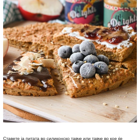
Ставете ја питата во силиконско тавче или тавче во кое ќе