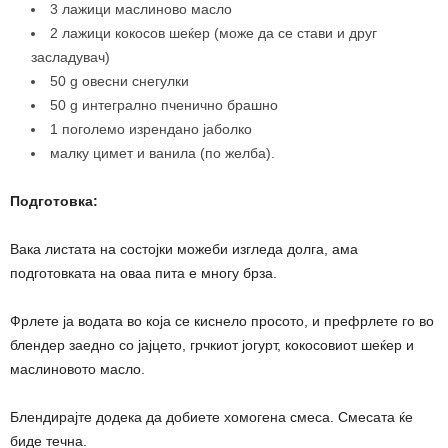
3 лажици маслиново масло
2 лажици кокосов шеќер (може да се стави и друг
засладувач)
50 g овесни снегулки
50 g интегрално пченично брашно
1 поголемо изрендано јаболко
малку цимет и ванила (по желба).
Подготовка:
Вака листата на состојки можеби изгледа долга, ама
подготовката на оваа пита е многу брза.
Фрлете ја водата во која се киснело просото, и префрлете го во
блендер заедно со јајцето, грчкиот јогурт, кокосовиот шеќер и
маслиновото масло.
Блендирајте додека да добиете хомогена смеса. Смесата ќе
биде течна.