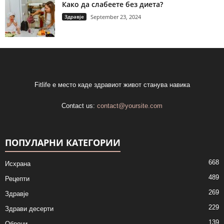
Како да слабеете без диета?
Здравје
September 23, 2024
Fitlife е место каде здравиот живот станува навика
Contact us:
contact@yoursite.com
ПОПУЛАРНИ КАТЕГОРИИ
668
Исхрана
489
Рецепти
269
Здравје
229
Здрави десерти
139
Оброци