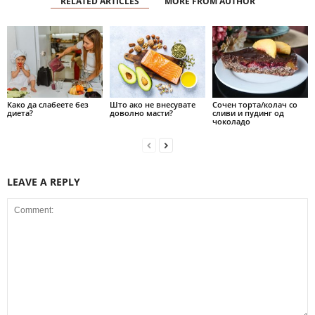
RELATED ARTICLES
MORE FROM AUTHOR
Како да слабеете без
Што ако не внесувате
Сочен торта/колач со
диета?
доволно масти?
сливи и пудинг од
чоколадо
LEAVE A REPLY