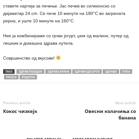
ставите хартија за печење. Јас печев во силиконско со
дијаметар 24 cm. Се пече 10 минути на 180°С во загрената
рерна, и уште 10 минути на 160°С.
Ние ја комбинираме со грчки јогурт, џем од малини, путер од
лешник и домашна здрава нутела.
Совршенство од вкусови!
TAGS
ЗДРАВ ПОЈАДОК
ЗДРАВА ХРАНА
ЗДРАВИ ДЕСЕРТИ
ЗДРАВЈЕ
ПИТА
ПРОСО
РЕЦЕПТИ
Previous article
Next article
Кокос чизкејк
Овесни колачиња со
банана