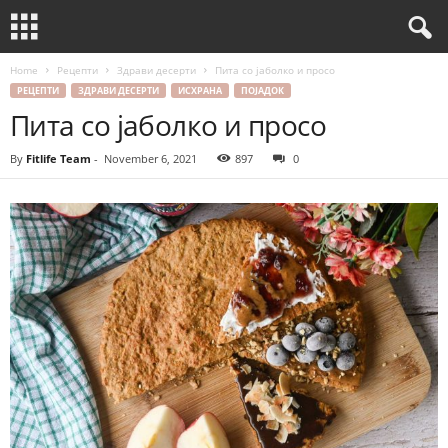
Home
Рецепти
Здрави десерти
Пита со јаболко и просо
РЕЦЕПТИ
ЗДРАВИ ДЕСЕРТИ
ИСХРАНА
ПОЈАДОК
Пита со јаболко и просо
By
Fitlife Team
-
November 6, 2021
897
0