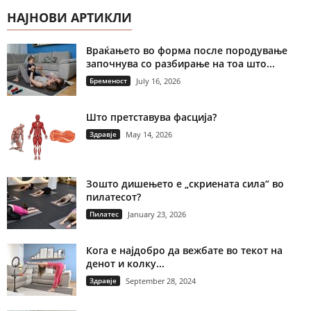
НАЈНОВИ АРТИКЛИ
Враќањето во форма после породување
започнува со разбирање на тоа што...
Бременост
July 16, 2026
Што претставува фасција?
Здравје
May 14, 2026
Зошто дишењето е „скриената сила“ во
пилатесот?
Пилатес
January 23, 2026
Кога е најдобро да вежбате во текот на
денот и колку...
Здравје
September 28, 2024