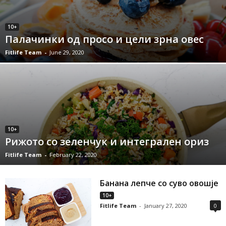
10+
Палачинки од просо и цели зрна овес
Fitlife Team
-
June 29, 2020
10+
Рижото со зеленчук и интегрален ориз
Fitlife Team
-
February 22, 2020
Банана лепче со суво овошје
10+
Fitlife Team
-
January 27, 2020
0