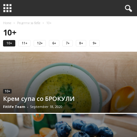
Home
Рецепти за бебе
10+
10+
10+
11+
12+
6+
7+
8+
9+
10+
Крем супа со БРОКУЛИ
Fitlife Team
-
September 18, 2020