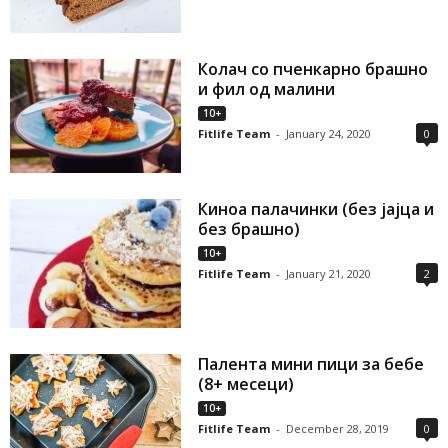
Колач со пченкарно брашно
и фил од малини
10+
Fitlife Team
-
January 24, 2020
0
Киноа палачинки (без јајца и
без брашно)
10+
Fitlife Team
-
January 21, 2020
2
Палента мини пици за бебе
(8+ месеци)
10+
Fitlife Team
-
December 28, 2019
0