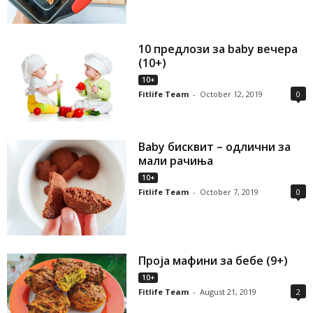
10 предлози за baby вечера
(10+)
10+
Fitlife Team
-
October 12, 2019
0
Baby бисквит – одлични за
мали рачиња
10+
Fitlife Team
-
October 7, 2019
0
Проја мафини за бебе (9+)
10+
Fitlife Team
-
August 21, 2019
2