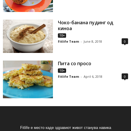
Чоко-банана пудинг од
киноа
10+
Fitlife Team
-
June 8, 2018
0
Пита со просо
10+
Fitlife Team
-
April 6, 2018
0
Fitlife е место каде здравиот живот станува навика