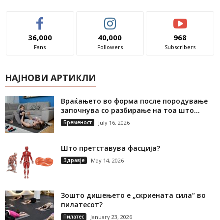
36,000
40,000
968
Fans
Followers
Subscribers
НАЈНОВИ АРТИКЛИ
Враќањето во форма после породување
започнува со разбирање на тоа што...
Бременост
July 16, 2026
Што претставува фасција?
Здравје
May 14, 2026
Зошто дишењето е „скриената сила“ во
пилатесот?
Пилатес
January 23, 2026