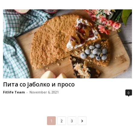
Пита со јаболко и просо
Fitlife Team
-
November 6, 2021
0
1
2
3