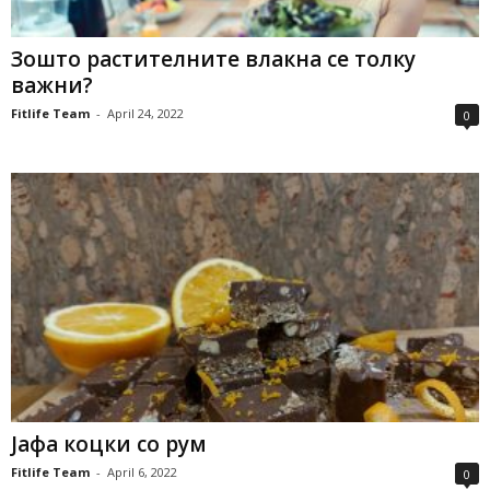
Зошто растителните влакна се толку
важни?
Fitlife Team
-
April 24, 2022
0
Јафа коцки со рум
Fitlife Team
-
April 6, 2022
0